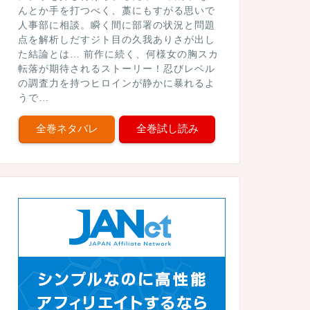
んとか手を打つべく、藁にもすがる思いで
人事部に相談。瞬く間に部署の状況と問題
点を解析しだすジト目の久我ありさが出し
た結論とは… 前作に続く、何様女の胸スカ
転落が期待されるストーリー！忍びレベル
の調査力を持つヒロインが静かに暴れるよ
うで…
全巻ネタバレ
全巻試し読み