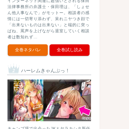
インターネット関連に超強いとされる保田
法律事務所の弁護士・保田理は、「しょせ
ん他人事なんで」がモットー。相談者の感
情には一切寄り添わず、呆れニヤつき顔で
「出来ないものは出来ない」と端的に突っ
ぱね、罵声を上げながら退室していく相談
者は数知れず…
全巻ネタバレ
全巻試し読み
ハーレムきゃんぷっ！
キャンプ場で出会ったJKとヤラカシタ新任