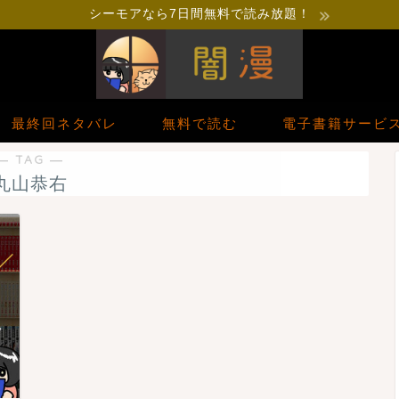
シーモアなら7日間無料で読み放題！
最終回ネタバレ
無料で読む
電子書籍サービ
― TAG ―
丸山恭右