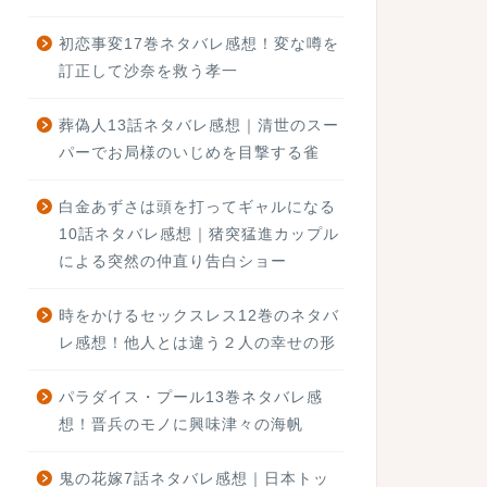
初恋事変17巻ネタバレ感想！変な噂を
訂正して沙奈を救う孝一
葬偽人13話ネタバレ感想｜清世のスー
パーでお局様のいじめを目撃する雀
白金あずさは頭を打ってギャルになる
10話ネタバレ感想｜猪突猛進カップル
による突然の仲直り告白ショー
時をかけるセックスレス12巻のネタバ
レ感想！他人とは違う２人の幸せの形
パラダイス・プール13巻ネタバレ感
想！晋兵のモノに興味津々の海帆
鬼の花嫁7話ネタバレ感想｜日本トッ