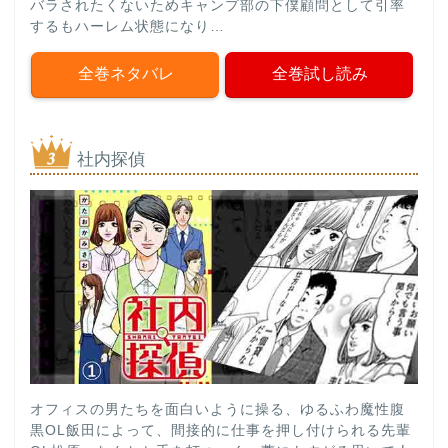
バラされたくないためキャンプ部の下僕顧問として引率
するもハーレム状態になり…
全巻ネタバレ
全巻試し読み
社内探偵
オフィスの男たちを面白いように操る、ゆるふわ魔性腹
黒OL飯田によって、間接的に仕事を押し付けられる先輩