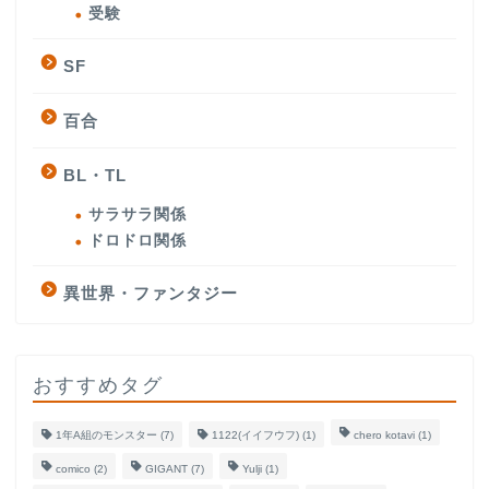
受験
SF
百合
BL・TL
サラサラ関係
ドロドロ関係
異世界・ファンタジー
おすすめタグ
1年A組のモンスター
(7)
1122(イイフウフ)
(1)
chero kotavi
(1)
comico
(2)
GIGANT
(7)
Yulji
(1)