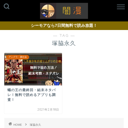
シーモアなら7日間無料で読み放題！
― TAG ―
塚脇永久
アングラ・裏社会
蟻の王の最終回・結末ネタバ
レ！無料で読めるアプリも調
査！
2021年2月18日
HOME
塚脇永久