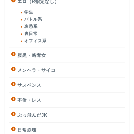
エロ（R指定なし）
学生
バトル系
哀愁系
裏日常
オフィス系
腹黒・略奪女
メンヘラ・サイコ
サスペンス
不倫・レス
ぶっ飛んだJK
日常崩壊