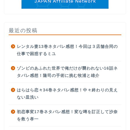
最近の投稿
レンタル妻13巻ネタバレ感想！今回は３店舗合同の
仕事で困惑するミユ
ゾンビのあふれた世界で俺だけが襲われない16話ネ
タバレ感想！隆司の手術に挑む牧浦と雄介
はらはら恋々34巻ネタバレ感想！中々終わりの見え
ない皿洗い
初恋事変17巻ネタバレ感想！変な噂を訂正して沙奈
を救う孝一