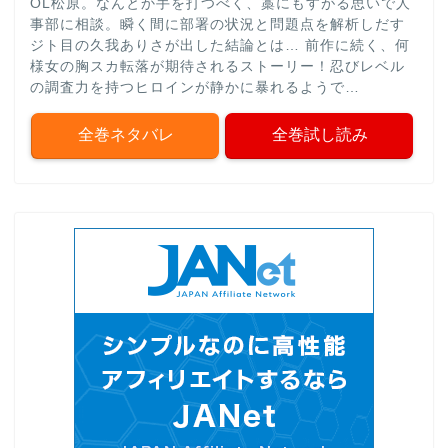
OL松原。なんとか手を打つべく、藁にもすがる思いで人
事部に相談。瞬く間に部署の状況と問題点を解析しだす
ジト目の久我ありさが出した結論とは… 前作に続く、何
様女の胸スカ転落が期待されるストーリー！忍びレベル
の調査力を持つヒロインが静かに暴れるようで…
全巻ネタバレ
全巻試し読み