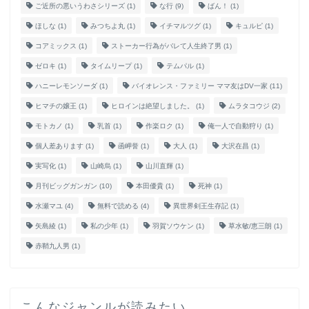
ご近所の悪いうわさシリーズ
(1)
な行
(9)
ばん！
(1)
ほしな
(1)
みつちよ丸
(1)
イチマルツグ
(1)
キュルピ
(1)
コアミックス
(1)
ストーカー行為がバレて人生終了男
(1)
ゼロキ
(1)
タイムリープ
(1)
テムパル
(1)
ハニーレモンソーダ
(1)
バイオレンス・ファミリー ママ友はDV一家
(11)
ヒマチの嬢王
(1)
ヒロインは絶望しました。
(1)
ムラタコウジ
(2)
モトカノ
(1)
乳首
(1)
作楽ロク
(1)
俺一人で自動狩り
(1)
個人差あります
(1)
函岬誉
(1)
大人
(1)
大沢在昌
(1)
実写化
(1)
山崎烏
(1)
山川直輝
(1)
月刊ビッグガンガン
(10)
本田優貴
(1)
死神
(1)
水瀬マユ
(4)
無料で読める
(4)
異世界剣王生存記
(1)
矢島綾
(1)
私の少年
(1)
羽賀ソウケン
(1)
草水敏/恵三朗
(1)
赤鞘九人男
(1)
こんなジャンルが読みたい