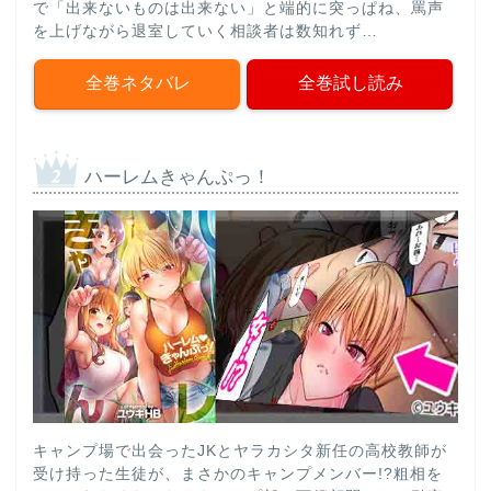
で「出来ないものは出来ない」と端的に突っぱね、罵声
を上げながら退室していく相談者は数知れず…
全巻ネタバレ
全巻試し読み
ハーレムきゃんぷっ！
キャンプ場で出会ったJKとヤラカシタ新任の高校教師が
受け持った生徒が、まさかのキャンプメンバー!?粗相を