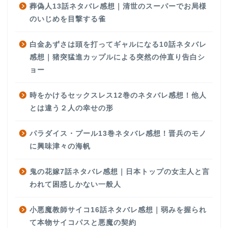
葬偽人13話ネタバレ感想｜清世のスーパーでお局様
のいじめを目撃する雀
白金あずさは頭を打ってギャルになる10話ネタバレ
感想｜猪突猛進カップルによる突然の仲直り告白シ
ョー
時をかけるセックスレス12巻のネタバレ感想！他人
とは違う２人の幸せの形
パラダイス・プール13巻ネタバレ感想！晋兵のモノ
に興味津々の海帆
鬼の花嫁7話ネタバレ感想｜日本トップの女主人と言
われて困惑しかない一般人
小悪魔教師サイコ16話ネタバレ感想｜弱みを握られ
て本物サイコパスと悪魔の契約