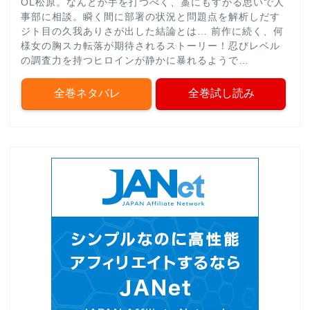
OL松原。なんとか手を打つべく、藁にもすがる思いで人
事部に相談。瞬く間に部署の状況と問題点を解析しだす
ジト目の久我ありさが出した結論とは… 前作に続く、何
様女の胸スカ転落が期待されるストーリー！忍びレベル
の調査力を持つヒロインが静かに暴れるようで…
全巻ネタバレ
全巻試し読み