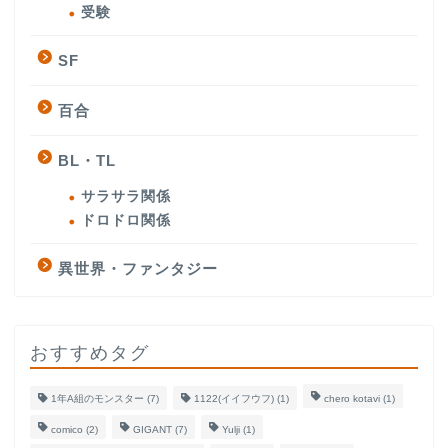
受験
SF
百合
BL・TL
サラサラ関係
ドロドロ関係
異世界・ファンタジー
おすすめタグ
1年A組のモンスター
(7)
1122(イイフウフ)
(1)
chero kotavi
(1)
comico
(2)
GIGANT
(7)
Yulji
(1)