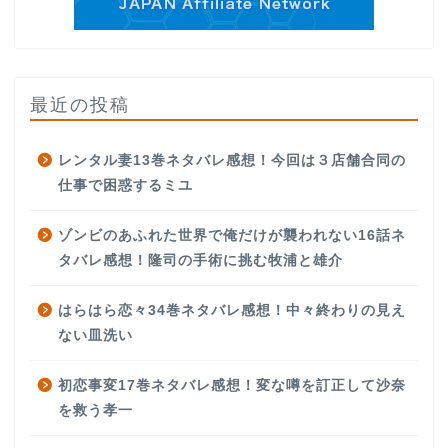
最近の投稿
レンタル妻13巻ネタバレ感想！今回は３店舗合同の
仕事で困惑するミユ
ゾンビのあふれた世界で俺だけが襲われない16話ネ
タバレ感想！隆司の手術に挑む牧浦と雄介
はらはら恋々34巻ネタバレ感想！中々終わりの見え
ない皿洗い
初恋事変17巻ネタバレ感想！変な噂を訂正して沙奈
を救う孝一