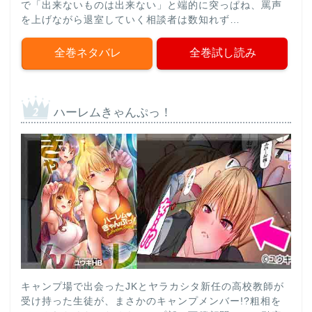
で「出来ないものは出来ない」と端的に突っぱね、罵声
を上げながら退室していく相談者は数知れず…
全巻ネタバレ
全巻試し読み
ハーレムきゃんぷっ！
キャンプ場で出会ったJKとヤラカシタ新任の高校教師が
受け持った生徒が、まさかのキャンプメンバー!?粗相を