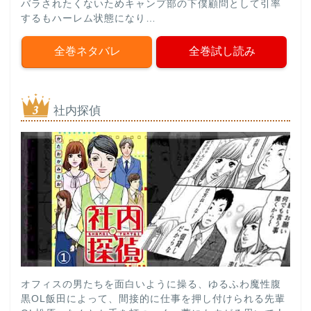
バラされたくないためキャンプ部の下僕顧問として引率
するもハーレム状態になり…
全巻ネタバレ
全巻試し読み
社内探偵
オフィスの男たちを面白いように操る、ゆるふわ魔性腹
黒OL飯田によって、間接的に仕事を押し付けられる先輩