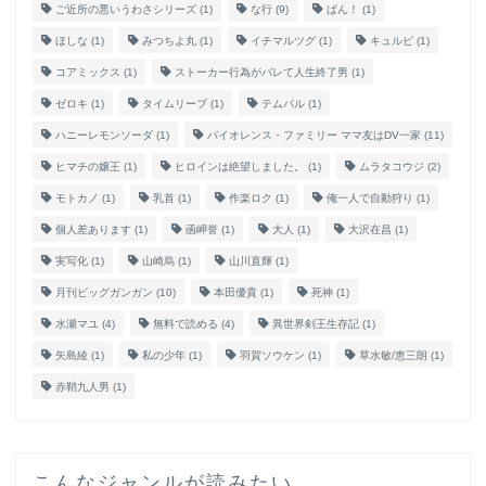
ご近所の悪いうわさシリーズ
(1)
な行
(9)
ばん！
(1)
ほしな
(1)
みつちよ丸
(1)
イチマルツグ
(1)
キュルピ
(1)
コアミックス
(1)
ストーカー行為がバレて人生終了男
(1)
ゼロキ
(1)
タイムリープ
(1)
テムパル
(1)
ハニーレモンソーダ
(1)
バイオレンス・ファミリー ママ友はDV一家
(11)
ヒマチの嬢王
(1)
ヒロインは絶望しました。
(1)
ムラタコウジ
(2)
モトカノ
(1)
乳首
(1)
作楽ロク
(1)
俺一人で自動狩り
(1)
個人差あります
(1)
函岬誉
(1)
大人
(1)
大沢在昌
(1)
実写化
(1)
山崎烏
(1)
山川直輝
(1)
月刊ビッグガンガン
(10)
本田優貴
(1)
死神
(1)
水瀬マユ
(4)
無料で読める
(4)
異世界剣王生存記
(1)
矢島綾
(1)
私の少年
(1)
羽賀ソウケン
(1)
草水敏/恵三朗
(1)
赤鞘九人男
(1)
こんなジャンルが読みたい