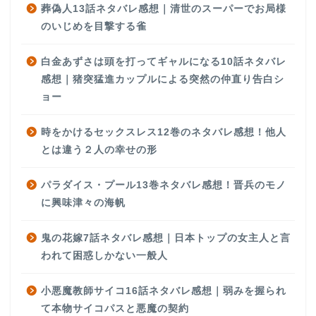
葬偽人13話ネタバレ感想｜清世のスーパーでお局様
のいじめを目撃する雀
白金あずさは頭を打ってギャルになる10話ネタバレ
感想｜猪突猛進カップルによる突然の仲直り告白シ
ョー
時をかけるセックスレス12巻のネタバレ感想！他人
とは違う２人の幸せの形
パラダイス・プール13巻ネタバレ感想！晋兵のモノ
に興味津々の海帆
鬼の花嫁7話ネタバレ感想｜日本トップの女主人と言
われて困惑しかない一般人
小悪魔教師サイコ16話ネタバレ感想｜弱みを握られ
て本物サイコパスと悪魔の契約