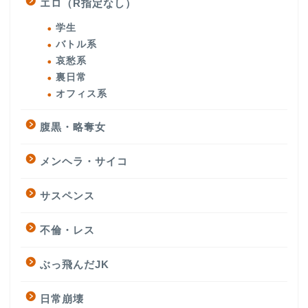
エロ（R指定なし）
学生
バトル系
哀愁系
裏日常
オフィス系
腹黒・略奪女
メンヘラ・サイコ
サスペンス
不倫・レス
ぶっ飛んだJK
日常崩壊