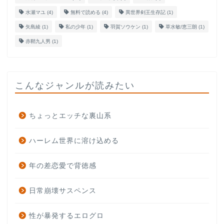
水瀬マユ
(4)
無料で読める
(4)
異世界剣王生存記
(1)
矢島綾
(1)
私の少年
(1)
羽賀ソウケン
(1)
草水敏/恵三朗
(1)
赤鞘九人男
(1)
こんなジャンルが読みたい
ちょっとエッチな裏山系
ハーレム世界に溶け込める
年の差恋愛で背徳感
日常崩壊サスペンス
性が暴発するエログロ