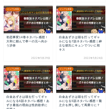
ピュアな青春
ピュアな青春
初恋事変14巻ネタバレ感想！
白金あずさは頭を打ってギャ
大和に頼んで孝一の元へ向か
ルになる7話ネタバレ感想｜紳
う沙奈
士な彼氏にキュンでついに初
キス
2022年5月29日
2022年5月24日
ピュアな青春
ピュアな青春
白金あずさは頭を打ってギャ
白金あずさは頭を打ってギャ
ルになる6話ネタバレ感想！あ
ルになる5話ネタバレ感想！龍
ずさ最低の理由は性的欲求に
之介を押し倒して馬乗りに？