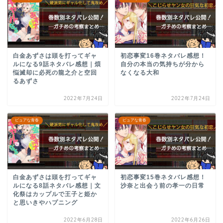
白金あずさは頭を打ってギャ
初恋事変16巻ネタバレ感想！
ルになる9話ネタバレ感想｜煩
自分の本当の気持ちが分から
悩滅却に必死の龍之介と空回
なくなる大和
るあずさ
2022年7月24日
2022年7月24日
ピュアな青春
ピュアな青春
白金あずさは頭を打ってギャ
初恋事変15巻ネタバレ感想！
ルになる8話ネタバレ感想｜文
沙奈と出会う前の孝一の日常
化祭はカップルで王子と姫か
と思いきやハプニング
2022年6月28日
2022年6月26日