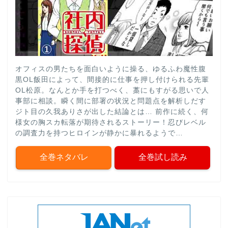
オフィスの男たちを面白いように操る、ゆるふわ魔性腹
黒OL飯田によって、間接的に仕事を押し付けられる先輩
OL松原。なんとか手を打つべく、藁にもすがる思いで人
事部に相談。瞬く間に部署の状況と問題点を解析しだす
ジト目の久我ありさが出した結論とは… 前作に続く、何
様女の胸スカ転落が期待されるストーリー！忍びレベル
の調査力を持つヒロインが静かに暴れるようで…
全巻ネタバレ
全巻試し読み