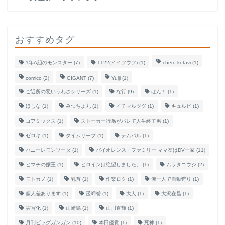
おすすめタグ
1年A組のモンスター
(7)
1122(イイフウフ)
(1)
chero kotavi
(1)
comico
(2)
GIGANT
(7)
Yulji
(1)
ご近所の悪いうわさシリーズ
(1)
な行
(9)
ばん！
(1)
ほしな
(1)
みつちよ丸
(1)
イチマルツグ
(1)
キュルピ
(1)
コアミックス
(1)
ストーカー行為がバレて人生終了男
(1)
ゼロキ
(1)
タイムリープ
(1)
テムパル
(1)
ハニーレモンソーダ
(1)
バイオレンス・ファミリー ママ友はDV一家
(11)
ヒマチの嬢王
(1)
ヒロインは絶望しました。
(1)
ムラタコウジ
(2)
モトカノ
(1)
乳首
(1)
作楽ロク
(1)
俺一人で自動狩り
(1)
個人差あります
(1)
函岬誉
(1)
大人
(1)
大沢在昌
(1)
実写化
(1)
山崎烏
(1)
山川直輝
(1)
月刊ビッグガンガン
(10)
本田優貴
(1)
死神
(1)