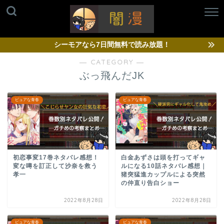
シーモアなら7日間無料で読み放題！
― CATEGORY ―
ぶっ飛んだJK
ピュアな青春
ピュアな青春
初恋事変17巻ネタバレ感想！
白金あずさは頭を打ってギャ
変な噂を訂正して沙奈を救う
ルになる10話ネタバレ感想｜
孝一
猪突猛進カップルによる突然
の仲直り告白ショー
2022年8月28日
2022年8月28日
ピュアな青春
ピュアな青春