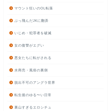
マウント狂いのOL転落
ぶっ飛んだJKに翻弄
いじめ・犯罪者を破滅
女の復讐がエグい
悪女たちに転がされる
水商売・風俗の裏側
脱出不可のアングラ世界
転生後のゆる〜い日常
裏山すぎるエロシチュ