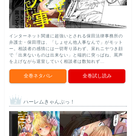
インターネット関連に超強いとされる保田法律事務所の
弁護士・保田理は、「しょせん他人事なんで」がモット
ー。相談者の感情には一切寄り添わず、呆れニヤつき顔
で「出来ないものは出来ない」と端的に突っぱね、罵声
を上げながら退室していく相談者は数知れず…
全巻ネタバレ
全巻試し読み
ハーレムきゃんぷっ！