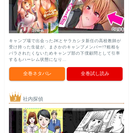
キャンプ場で出会ったJKとヤラカシタ新任の高校教師が
受け持った生徒が、まさかのキャンプメンバー!?粗相を
バラされたくないためキャンプ部の下僕顧問として引率
するもハーレム状態になり…
全巻ネタバレ
全巻試し読み
社内探偵