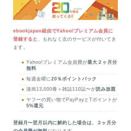
ebookjapan経由でYahoo!プレミアム会員に
登録すると
、もれなく次のサービスが付いてき
ます。
Yahoo!プレミアム会員費が
最大２ヶ月分
無料
毎週金曜に
20％ポイントバック
漫画13,000冊＋雑誌110誌〜が
読み放題
ヤフーの買い物でPayPayとTポイントが
5%還元
登録月〜翌月以内に解約した場合は、２ヶ月分
の会員費が無料
になります。