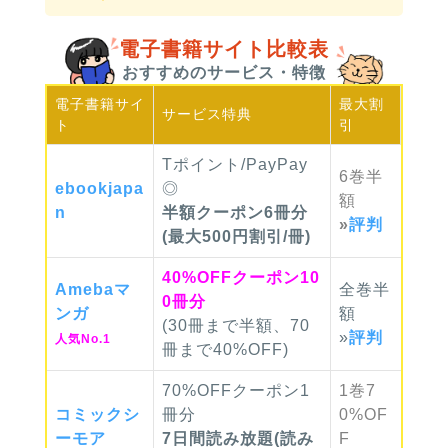
電子書籍サイト比較表
おすすめのサービス・特徴
電子書籍
サイ
最大
割
サービス
特典
ト
引
Tポイント/PayPay
6巻
半
ebook
japa
◎
額
n
半額クーポン6冊分
»
評判
(最大500円割引/冊)
40%OFFクーポン10
Ameba
マ
全巻
半
0冊分
ンガ
額
(30冊まで半額、70
»
評判
人気No.1
冊まで40%OFF)
70%OFFクーポン1
1巻
7
コミック
シ
冊分
0%OF
ーモア
7日間読み放題(読み
F