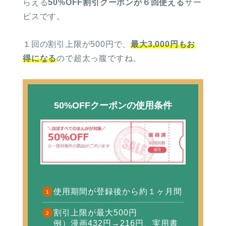
らえる
50%OFF割引クーポンが６回使える
サー
ビスです。
１回の割引上限が500円で、
最大3,000円もお
得になる
ので超太っ腹ですね。
50%OFFクーポンの使用条件
使用期間が登録後から約１ヶ月間
割引上限が最大500円
例）漫画432円→216円、
実用書