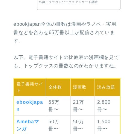
出典：クラウドワークスアンケート調査
ebookjapan全体の冊数は漫画やラノベ・実用
書などを合わせ65万冊以上が配信されていま
す。
以下、電子書籍サイトの比較表の漫画欄を見て
も、トップクラスの冊数なのがわかりますね。
電子書籍
サイ
全体数
漫画数
読み放題
ト
ebook
japa
65万
21万
2,800
n
冊〜
冊〜
冊〜
Ameba
マ
50万
50万
1,500
ンガ
冊〜
冊〜
冊〜