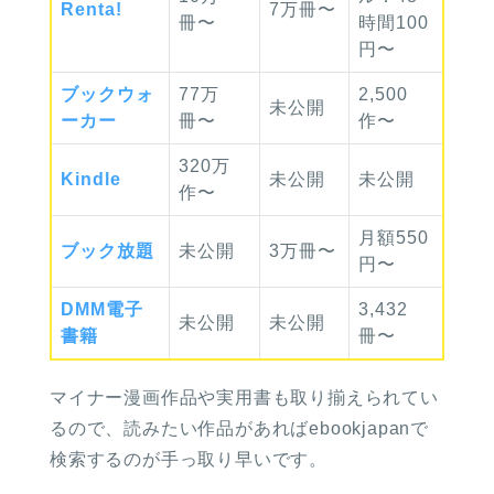
Renta!
7万冊〜
冊〜
時間100
円〜
ブック
ウォ
77万
2,500
未公開
ーカー
冊〜
作〜
320万
Kindle
未公開
未公開
作〜
月額550
ブック
放題
未公開
3万冊〜
円〜
DMM
電子
3,432
未公開
未公開
書籍
冊〜
マイナー漫画作品や実用書も取り揃えられてい
るので、読みたい作品があればebookjapanで
検索するのが手っ取り早いです。