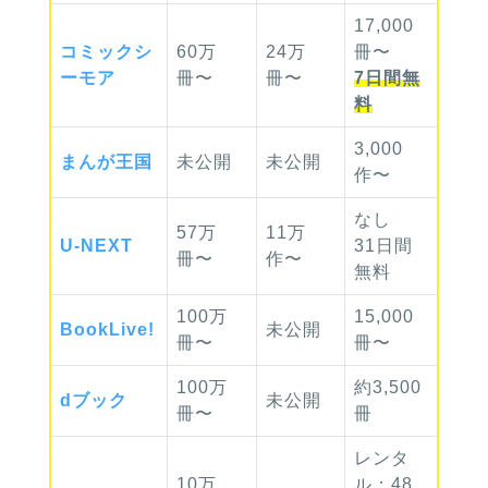
17,000
コミック
シ
60万
24万
冊〜
ーモア
冊〜
冊〜
7日間無
料
3,000
まんが
王国
未公開
未公開
作〜
なし
57万
11万
U-NEXT
31日間
冊〜
作〜
無料
100万
15,000
Book
Live!
未公開
冊〜
冊〜
100万
約3,500
dブック
未公開
冊〜
冊
レンタ
10万
ル：48