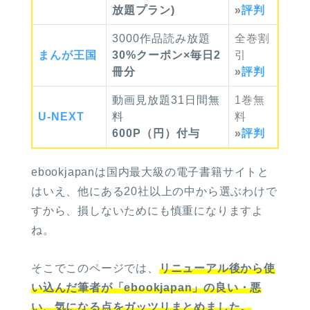
放題プラン)
»
評判
3000作品読み放題
全巻
割
まんが
王国
30%クーポン×毎日2
引
冊分
»
評判
動画見放題31日間無
1巻
無
U-NEXT
料
料
600P（円）付与
»
評判
ebookjapanは国内最大級の電子書籍サイトと
はいえ、他にある20社以上の中から選ぶわけで
すから、損しないためにも慎重になりますよ
ね。
そこでこのページでは、
リニューアル後から使
い込んだ筆者が「ebookjapan」の良い・悪
い、気になる点をガッツリ
まとめました。