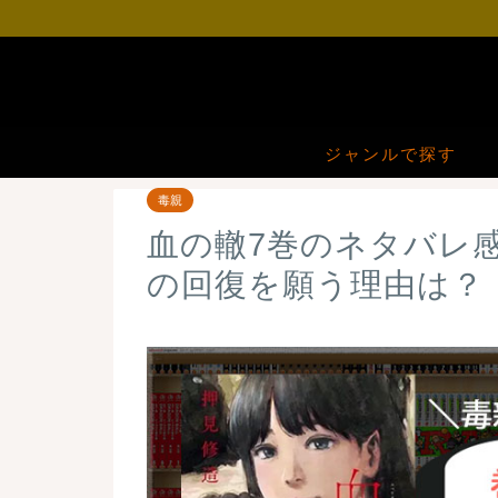
ジャンルで探す
毒親
血の轍7巻のネタバレ
の回復を願う理由は？