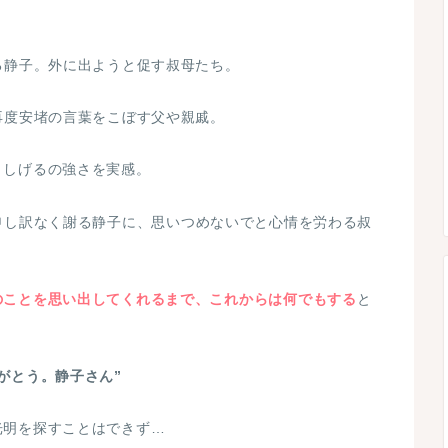
る静子。外に出ようと促す叔母たち。
でボソッと…
再度安堵の言葉をこぼす父や親戚。
、しげるの強さを実感。
申し訳なく謝る静子に、思いつめないでと心情を労わる叔
のことを思い出してくれるまで、これからは何でもする
と
がとう。静子さん”
光明を探すことはできず…