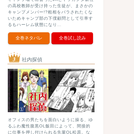
の高校教師が受け持った生徒が、まさかの
キャンプメンバー!?粗相をバラされたくな
いためキャンプ部の下僕顧問として引率す
るもハーレム状態になり…
全巻ネタバレ
全巻試し読み
社内探偵
オフィスの男たちを面白いように操る、ゆ
るふわ魔性腹黒OL飯田によって、間接的
に仕事を押し付けられる先輩OL松原。な