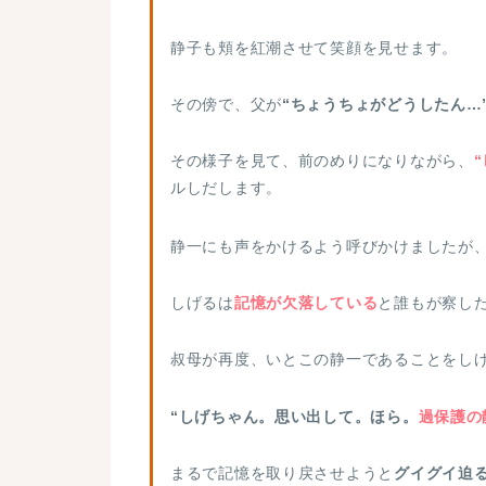
病院に辿り着いた3人は、シゲたち
静子も頬を紅潮させて笑顔を見せます。
並んで歩く静子。
どんな顔をしてい
させていました。
その傍で、父が
“ちょうちょがどうしたん…
その様子を見て、前のめりになりながら、
病室に入ると、迎え入れてくれる叔
ルしだします。
けているシゲ。
静一にも声をかけるよう呼びかけましたが
“しげる！静ちゃんたち来てくれた
しげるは
記憶が欠落している
と誰もが察し
シゲの様子を見た後、静子を見ると
叔母が再度、いとこの静一であることをし
“…しげちゃん。よかった…気がつ
“しげちゃん。思い出して。ほら。
過保護の
静子の声を聞くと、何かを思い出し
まるで記憶を取り戻させようと
グイグイ迫