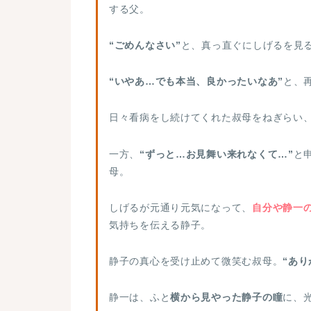
する父。
“あ…ちょうちょ”
“ごめんなさい”
と、真っ直ぐにしげるを見
記憶を手繰り寄せるかのように真顔
“いやあ…でも本当、良かったいなあ”
と、
日々看病をし続けてくれた叔母をねぎらい
一方、
“ずっと…お見舞い来れなくて…”
と
母。
しげるが元通り元気になって、
自分や静一
気持ちを伝える静子。
静子の真心を受け止めて微笑む叔母。
“あり
静一は、ふと
横から見やった静子の瞳
に、