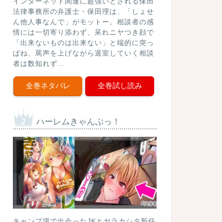
インターネット関連に超強いとされる保田
法律事務所の弁護士・保田理は、「しょせ
ん他人事なんで」がモットー。相談者の感
情には一切寄り添わず、呆れニヤつき顔で
「出来ないものは出来ない」と端的に突っ
ぱね、罵声を上げながら退室していく相談
者は数知れず…
全巻ネタバレ
全巻試し読み
ハーレムきゃんぷっ！
キャンプ場で出会ったJKとヤラカシタ新任