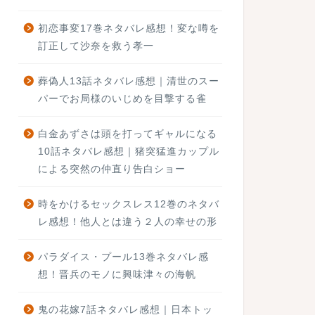
初恋事変17巻ネタバレ感想！変な噂を
訂正して沙奈を救う孝一
葬偽人13話ネタバレ感想｜清世のスー
パーでお局様のいじめを目撃する雀
白金あずさは頭を打ってギャルになる
10話ネタバレ感想｜猪突猛進カップル
による突然の仲直り告白ショー
時をかけるセックスレス12巻のネタバ
レ感想！他人とは違う２人の幸せの形
パラダイス・プール13巻ネタバレ感
想！晋兵のモノに興味津々の海帆
鬼の花嫁7話ネタバレ感想｜日本トッ