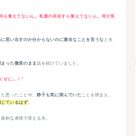
と何も覚えてないん。私達の存在すら覚えてないん。
何が良
当に思い出すのか分からないのに適当なことを言うな
と夫
固まった微笑のまま
話を続けていました。
くせに…！”
たと思ったことや、
静子も気に病んでいた
ことを踏まえ、
感じているはず
。
、真剣な表情で答える夫。