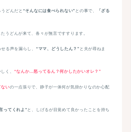
るうどんだと
“そんなには食べられない”
との事で、
「ざる
したうどんが来て、各々が無言ですすります。
わせる声を漏らし、
“ママ、どうしたん？”
と夫が尋ねま
かしく、
“なんか…怒ってるん？何かしたかいオレ？”
てない
の一点張りで、静子が一体何が気掛かりなのか心配
言ってくれよ”
と、しげるが目覚めて良かったことを持ち