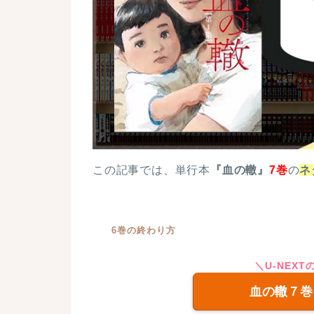
この記事では、単行本
『血の轍』
7巻
の
ネ
6巻の終わり方
＼U-NEX
朝、静一を起こしに行った静子。
血の轍７巻