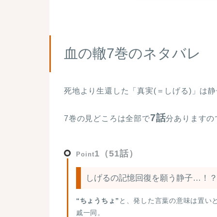
“静ちゃん、起きて。もう8時よ”
ベッドに腰掛けて静一の顔に手を当
血の轍7巻のネタバレ
“パパがね、9時過ぎには出発しよ
朝飯は肉まんとあんまんのどちらか
死地より生還した「真実(＝しげる)」は
7話
7巻の見どころは全部で
分ありますの
父と3人で車でシゲの元へ向かいま
る父。
1（51話）
Point
“私もうれしい。やっと行げて…”
しげるの記憶回復を願う静子…！
後部座席からは静子の表情はわから
“ちょうちょ”
と、発した言葉の意味は置い
戚一同。