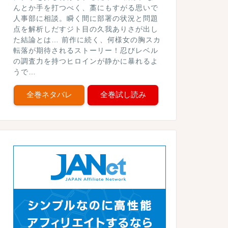
んとか手を打つべく、藁にもすがる思いで
人事部に相談。瞬く間に部署の状況と問題
点を解析しだすジト目の久我ありさが出し
た結論とは… 前作に続く、何様女の胸スカ
転落が期待されるストーリー！忍びレベル
の調査力を持つヒロインが静かに暴れるよ
うで…
全巻ネタバレ
全巻試し読み