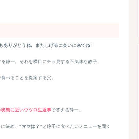
…
もありがとうね。またしげるに会いに来てね”
する静一。それを横目にチラ見する不気味な静子。
で食べることを提案する父。
心状態に近いウツロ生返事
で答える静一。
」
に決め、
“ママは？”
と静子に食べたいメニューを聞く