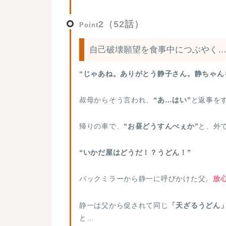
2（52話）
Point
自己破壊願望を食事中につぶやく
“じゃあね。ありがとう静子さん。静ちゃん
叔母からそう言われ、
“あ…はい”
と返事を
帰りの車で、
“お昼どうすんべぇか”
と、外
“いかだ屋はどうだ！？うどん！”
バックミラーから静一に呼びかけた父。
放
静一は父から促されて同じ
「天ざるうどん
と…