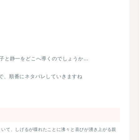
てる静子。
うって。しげちゃんのとこに”
聞いて、どっちでもいいと答える静一。
静子と静一をどこへ導くのでしょうか…
で、順番にネタバレしていきますね
す。伯母も静子が来てくれるだけで嬉しいと伝え
？
ず、静一は終始黙っています。
といて、しげるが喋れたことに沸々と喜びが湧き上がる親