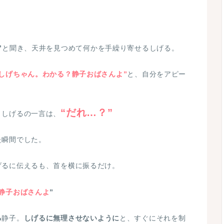
伯母のいる病室まで向かいます。
るのか
横顔をチラッと覗くと、
目元をニコニコ
”
と聞き、天井を見つめて何かを手繰り寄せるしげる。
“しげちゃん。わかる？静子おばさんよ”
と、自分をアピー
父と叔母、そしてベッドの上でうっすら目を開
“だれ…？”
、しげるの一言は、
ん。わかる？”
た瞬間でした。
喜び顔で…
げるに伝えるも、首を横に振るだけ。
いて”
静子おばさんよ
”
たように視線を上にあげ…
る
静子。
しげるに無理させないように
と、すぐにそれを制