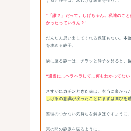
すると静子は、悲しげな表情を作り…
“「誰？」だって。しげちゃん。私達のこ
かったっていうん？”
だんだん思い出してくれる保証もない。
本
を攻める静子。
隣に座る静一は、チラッと静子を見ると、
“適当に…ヘラヘラして…何もわかってない
さすがに
カチンときた夫
は、本当に良かっ
しげるの意識が戻ったことにまずは喜びを
整理のつかない気持ちを解きほぐすように
束の間の静寂を破るように…