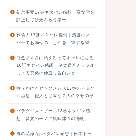
初恋事変17巻ネタバレ感想！変な噂を
訂正して沙奈を救う孝一
葬偽人13話ネタバレ感想｜清世のスー
パーでお局様のいじめを目撃する雀
白金あずさは頭を打ってギャルになる
10話ネタバレ感想｜猪突猛進カップル
による突然の仲直り告白ショー
時をかけるセックスレス12巻のネタバ
レ感想！他人とは違う２人の幸せの形
パラダイス・プール13巻ネタバレ感
想！晋兵のモノに興味津々の海帆
鬼の花嫁7話ネタバレ感想｜日本トッ