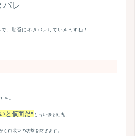
タバレ
ので、順番にネタバレしていきますね！
。
束たち。
いと仮面だ”
と言い張る紅丸。
がら白装束の攻撃を防ぎます。