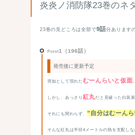
炎炎ノ消防隊23巻のネ
9話
23巻の見どころは全部で
分あります
1（196話）
Point
発売後に更新予定
むーんらいと仮面
突如として現れた
紅丸
しかし、あっさり
だと見破った白装
”自分はむーんら
それにも関わらず、
そんな紅丸は半径4メートルの熱を支配しな