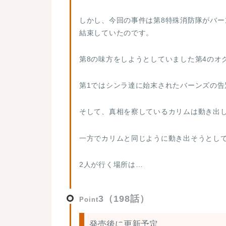
しかし、今回の事件は第8特殊消防隊がバ
結束していたのです。
第8の味方をしようとしていました第4のオ
第1ではシンラ達に始末されたバーンズの告
そして、真相を察しているカリムは動き出
一方でカリムと同じように動き出そうとし
2人が行く場所は…
3（198話）
Point
発売後に更新予定