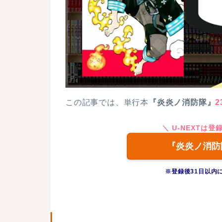
この記事では、単行本
『炎炎ノ消防隊』
2
＼ U-NEXTは
『炎炎ノ消防
※登録後31日以内