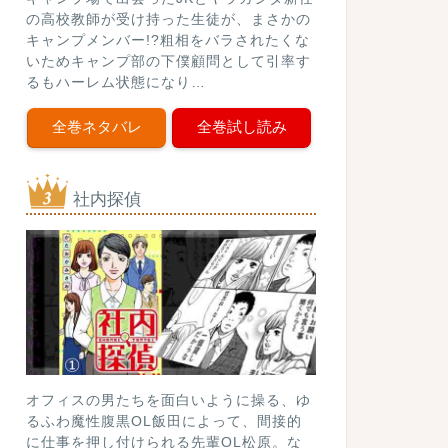
の高校教師が受け持った生徒が、まさかの
キャンプメンバー!?粗相をバラされたくな
いためキャンプ部の下僕顧問として引率す
るもハーレム状態になり…
全巻ネタバレ
全巻試し読み
社内探偵
オフィスの男たちを面白いように操る、ゆ
るふわ魔性腹黒OL飯田によって、間接的
に仕事を押し付けられる先輩OL松原。な