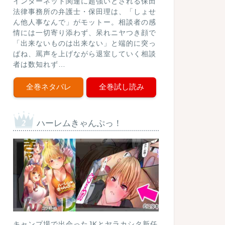
インターネット関連に超強いとされる保田
法律事務所の弁護士・保田理は、「しょせ
ん他人事なんで」がモットー。相談者の感
情には一切寄り添わず、呆れニヤつき顔で
「出来ないものは出来ない」と端的に突っ
ぱね、罵声を上げながら退室していく相談
者は数知れず…
全巻ネタバレ
全巻試し読み
ハーレムきゃんぷっ！
キャンプ場で出会ったJKとヤラカシタ新任