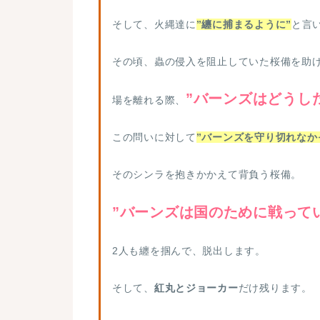
そして、火縄達に
”纏に捕まるように”
と言
その頃、蟲の侵入を阻止していた桜備を助
”バーンズはどうし
場を離れる際、
この問いに対して
”バーンズを守り切れなか
そのシンラを抱きかかえて背負う桜備。
”バーンズは国のために戦って
2人も纏を掴んで、脱出します。
そして、
紅丸とジョーカー
だけ残ります。