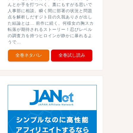
んとか手を打つべく、藁にもすがる思いで
人事部に相談。瞬く間に部署の状況と問題
点を解析しだすジト目の久我ありさが出し
た結論とは… 前作に続く、何様女の胸スカ
転落が期待されるストーリー！忍びレベル
の調査力を持つヒロインが静かに暴れるよ
うで…
全巻ネタバレ
全巻試し読み