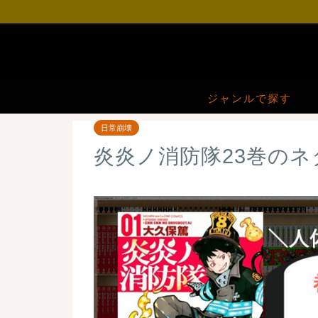
ジャンルで探す
日常崩壊
炎炎ノ消防隊23巻の