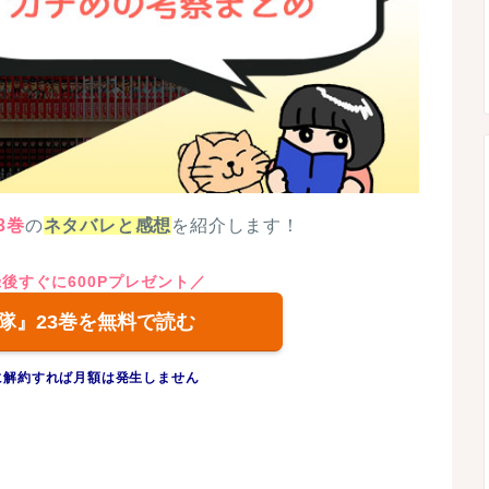
3巻
の
ネタバレと感想
を紹介します！
登録後すぐに600Pプレゼント／
隊』23巻を無料で読む
に解約すれば月額は発生しません