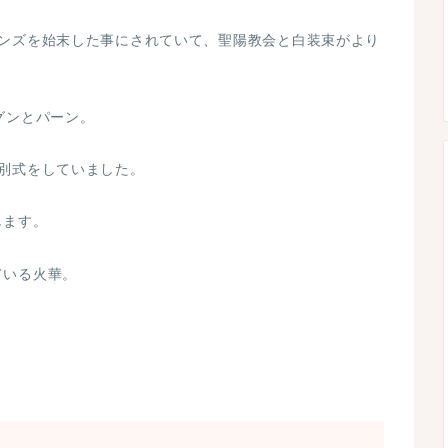
ーンズを始末した事にされていて、聖陽教会と白装束がより
グンとパーン。
別式をしていました。
します。
ている火華。