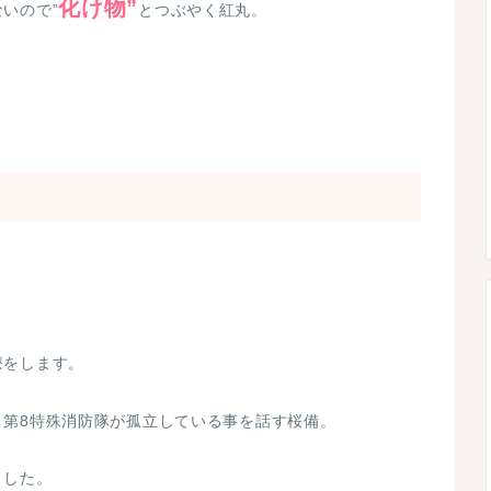
化け物”
いので”
とつぶやく紅丸。
療をします。
、第8特殊消防隊が孤立している事を話す桜備。
ました。