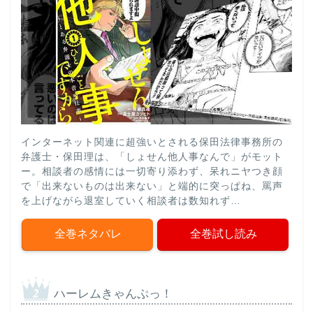
インターネット関連に超強いとされる保田法律事務所の
弁護士・保田理は、「しょせん他人事なんで」がモット
ー。相談者の感情には一切寄り添わず、呆れニヤつき顔
で「出来ないものは出来ない」と端的に突っぱね、罵声
を上げながら退室していく相談者は数知れず…
全巻ネタバレ
全巻試し読み
ハーレムきゃんぷっ！