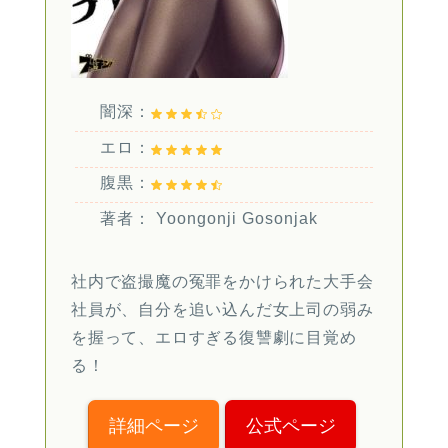
闇深：
エロ：
腹黒：
著者： Yoongonji Gosonjak
社内で盗撮魔の冤罪をかけられた大手会
社員が、自分を追い込んだ女上司の弱み
を握って、エロすぎる復讐劇に目覚め
る！
詳細ページ
公式ページ