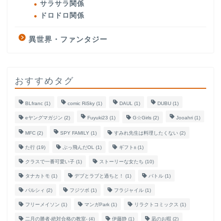
サラサラ関係
ドロドロ関係
異世界・ファンタジー
おすすめタグ
BLfranc
(1)
comic RiSky
(1)
DAUL
(1)
DUBU
(1)
eヤングマガジン
(2)
Fuyuki23
(1)
G☆Girls
(2)
Jooahri
(1)
MFC
(2)
SPY FAMILY
(1)
すみれ先生は料理したくない
(2)
た行
(19)
ぶっ飛んだOL
(1)
ギフト±
(1)
クラスで一番可愛い子
(1)
ストーリーな女たち
(10)
タナカトモ
(1)
デブとラブと過ちと！
(1)
バトル
(1)
パルシィ
(2)
フジツボ
(1)
フラジャイル
(1)
フリーメイソン
(1)
マンガPark
(1)
リラクトコミックス
(1)
二月の勝者-絶対合格の教室-
(4)
伊藤静
(1)
凪のお暇
(2)