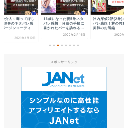
6歳になった妻5巻ネタ
社内探偵2話(2巻)のネタ
もしも、幼馴染を抱
レ感想！玲奈の手帳に
バレ感想！林の異動先は
なら8巻のネタバレ
かれたバーを訪れる...
美和のお隣編
想！修司と茜がつい
2022年2月14日
2020年8月2日
2021年1
スポンサーリンク