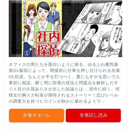
オフィスの男たちを面白いように操る、ゆるふわ魔性腹
黒OL飯田によって、間接的に仕事を押し付けられる先輩
OL松原。なんとか手を打つべく、藁にもすがる思いで人
事部に相談。瞬く間に部署の状況と問題点を解析しだす
ジト目の久我ありさが出した結論とは… 前作に続く、何
様女の胸スカ転落が期待されるストーリー！忍びレベル
の調査力を持つヒロインが静かに暴れるようで…
全巻ネタバレ
全巻試し読み