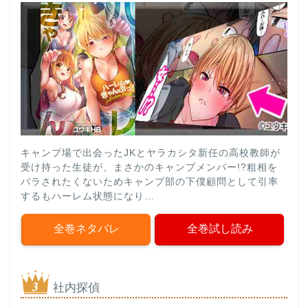
キャンプ場で出会ったJKとヤラカシタ新任の高校教師が
受け持った生徒が、まさかのキャンプメンバー!?粗相を
バラされたくないためキャンプ部の下僕顧問として引率
するもハーレム状態になり…
全巻ネタバレ
全巻試し読み
社内探偵