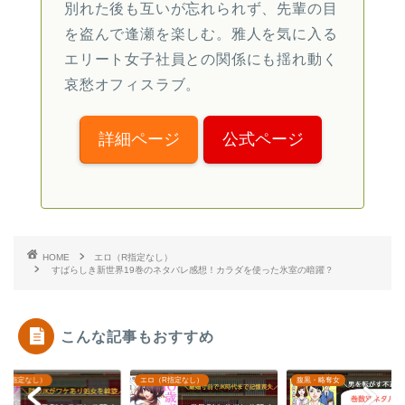
別れた後も互いが忘れられず、先輩の目
を盗んで逢瀬を楽しむ。雅人を気に入る
エリート女子社員との関係にも揺れ動く
哀愁オフィスラブ。
詳細ページ
公式ページ
HOME
エロ（R指定なし）
すばらしき新世界19巻のネタバレ感想！カラダを使った氷室の暗躍？
こんな記事もおすすめ
（R指定なし）
腹黒・略奪女
エロ（R指定なし）