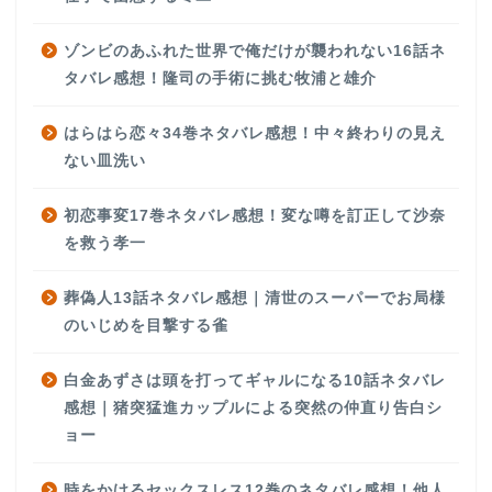
ゾンビのあふれた世界で俺だけが襲われない16話ネ
タバレ感想！隆司の手術に挑む牧浦と雄介
はらはら恋々34巻ネタバレ感想！中々終わりの見え
ない皿洗い
初恋事変17巻ネタバレ感想！変な噂を訂正して沙奈
を救う孝一
葬偽人13話ネタバレ感想｜清世のスーパーでお局様
のいじめを目撃する雀
白金あずさは頭を打ってギャルになる10話ネタバレ
感想｜猪突猛進カップルによる突然の仲直り告白シ
ョー
時をかけるセックスレス12巻のネタバレ感想！他人