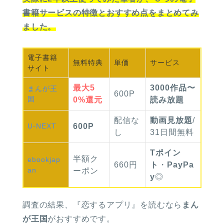
書籍サービスの特徴とおすすめ点をまとめてみ
ました。
電子書籍
無料
特典
単価
サービス
サイト
最大
5
3000作品〜
まんが
王
600P
国
0%
還元
読み放題
配信な
動画見放題
/
U-NEXT
600P
し
31日間無料
Tポイン
半額
ク
ebook
jap
660円
ト
・
PayPa
an
ーポン
y
◎
調査の結果、
『恋するアプリ』を読むなら
まん
が王国
がおすすめです。