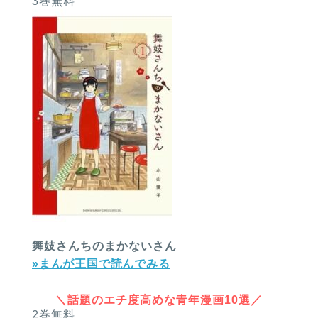
3巻無料
舞妓さんちのまかないさん
»まんが王国で読んでみる
＼話題のエチ度高めな青年漫画10選／
2巻無料