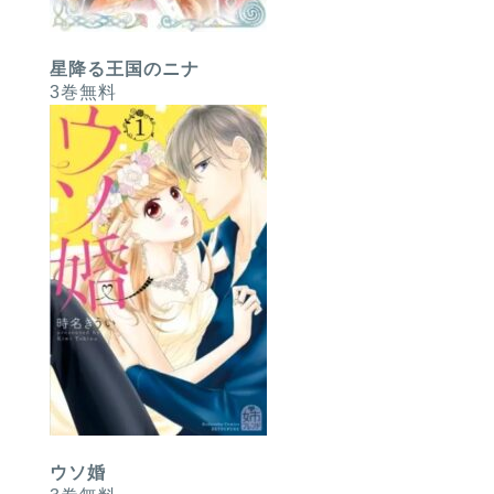
星降る王国のニナ
3巻無料
ウソ婚