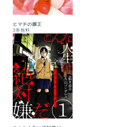
ヒマチの嬢王
3巻無料