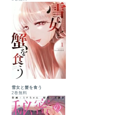
雪女と蟹を食う
2巻無料