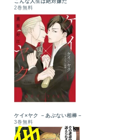
こんな人生は絶対嫌だ
2巻無料
ケイ×ヤク －あぶない相棒－
3巻無料