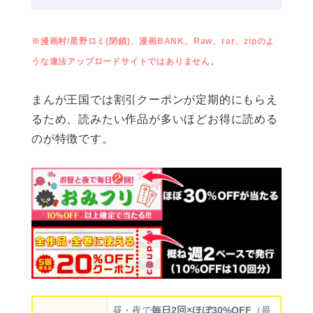
※漫画村/星野ロミ(閉鎖)、漫画BANK、Raw、rar、zipのよ
うな違法アップロードサイトではありません。
まんが王国では割引クーポンが定期的にもらえ
るため、読みたい作品が多いほどお得に読める
のが特徴です。
昼・夜で
毎日2回×ほぼ30%OFF
（最