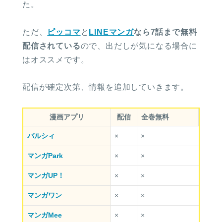
た。
ただ、
ピッコマ
と
LINEマンガ
なら7話まで無料
配信されている
ので、出だしが気になる場合に
はオススメです。
配信が確定次第、情報を追加していきます。
漫画アプリ
配信
全巻無料
パルシィ
×
×
マンガPark
×
×
マンガUP！
×
×
マンガワン
×
×
マンガMee
×
×