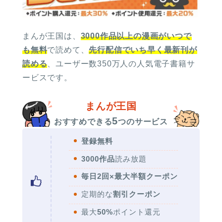
まんが王国は、
3000作品以上の漫画がいつで
も無料
で読めて、
先行配信でいち早く最新刊が
読める
、ユーザー数350万人の人気電子書籍サ
ービスです。
まんが王国
5
おすすめできる
つのサービス
登録無料
3000作品
読み放題
毎日2回×最大半額クーポン
定期的な
割引クーポン
最大
50%
ポイント還元