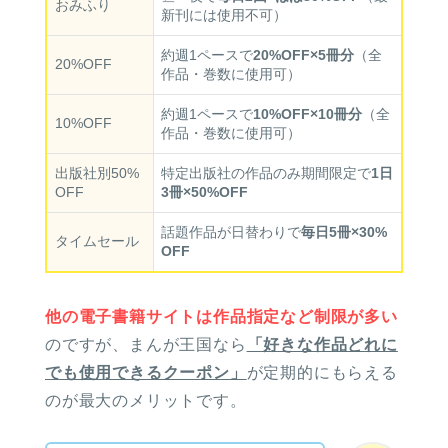
おみふり
新刊には使用不可）
約週1ペースで
20%OFF×5冊分
（全
20%OFF
作品・巻数に使用可）
約週1ペースで
10%OFF×10冊分
（全
10%OFF
作品・巻数に使用可）
出版社別50%
特定出版社の作品のみ期間限定で
1日
OFF
3冊×50%OFF
話題作品が日替わりで
毎日5冊×30%
タイムセール
OFF
他の電子書籍サイトは作品指定など制限が多い
のですが、まんが王国なら
「好きな作品どれに
でも使用できるクーポン」
が定期的にもらえる
のが最大のメリットです。