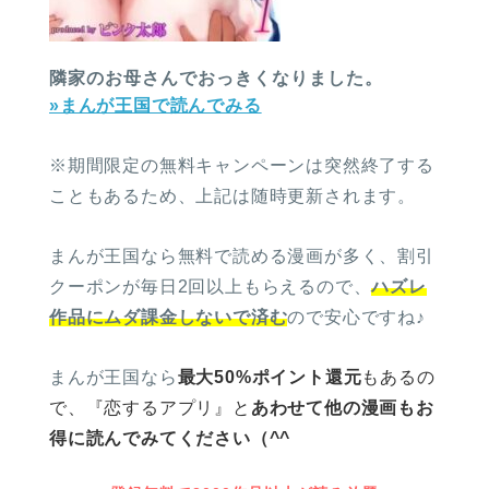
隣家のお母さんでおっきくなりました。
»まんが王国で読んでみる
※期間限定の無料キャンペーンは突然終了する
こともあるため、上記は随時更新されます。
まんが王国なら無料で読める漫画が多く、割引
クーポンが毎日2回以上もらえるので、
ハズレ
作品にムダ課金しないで済む
ので安心ですね♪
まんが王国なら
最大50%ポイント還元
もあるの
で、
『恋するアプリ』と
あわせて他の漫画もお
得に読んでみてください（^^