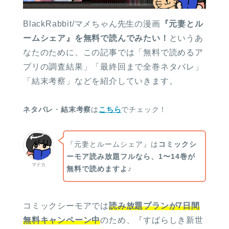
BlackRabbit/マメちゃん先生の漫画
『元妻とル
ームシェア』を無料で読んでみたい！
というあ
なたのために、この記事では「無料で読めるア
プリの調査結果」「最終回まで全巻ネタバレ」
「結末考察」などを紹介していきます。
ネタバレ
・
結末考察
は
こちら
でチェック！
『元妻とルームシェア』は
コミックシ
ーモア読み放題フルなら、1〜14巻が
マドカ
無料で読めますよ♪
コミックシーモアでは
読み放題プランが7日間
無料キャンペーン中
のため、『すばらしき新世