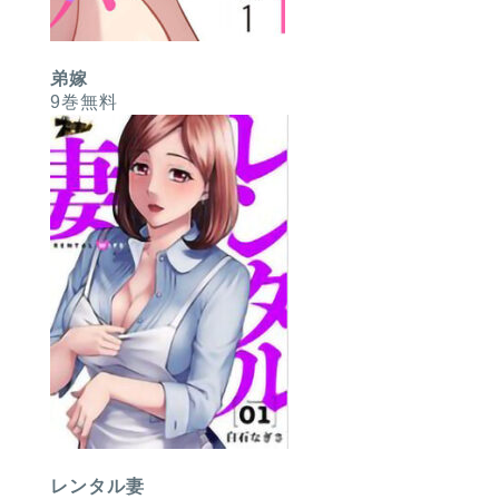
弟嫁
9巻無料
レンタル妻