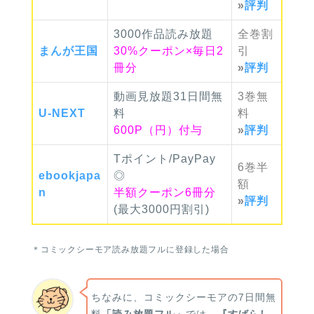
»
評判
3000作品読み放題
全巻
割
まんが
王国
30%クーポン×毎日2
引
冊分
»
評判
動画見放題31日間無
3巻
無
U-NEXT
料
料
600P（円）付与
»
評判
Tポイント/PayPay
6巻
半
ebook
japa
◎
額
n
半額クーポン6冊分
»
評判
(最大3000円割引)
＊コミックシーモア読み放題フルに登録した場合
ちなみに、コミックシーモアの7日間無
料
「読み放題フル」
では、
『すばらし