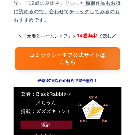
界』『19歳の夏休み』といった
類似作品もお得
に読めるので、合わせてチェックしてみるのも
おすすめです。
14巻無料
／
＼
『元妻とルームシェア』を
で読む
コミックシーモア公式サイトは
こちら
登録後7日以内の解約で完全無料！
著者：BlackRabbit/マ
メちゃん
掲載：ズズズキュン！
総評