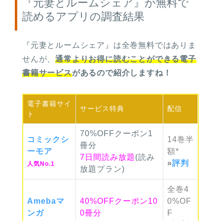
『元妻とルームシェア』が無料で
読めるアプリの調査結果
『元妻とルームシェア』は
全巻無料ではありま
せんが、
通常よりお得に読むことができる電子
書籍サービス
があるので紹介しますね
！
電子書籍
サイ
サービス
特典
配信
ト
70%OFFクーポン1
コミック
シ
14巻
半
冊分
ーモア
額*
7日間読み放題
(読み
»
評判
人気No.1
放題プラン)
全巻
4
Ameba
マ
40%OFFクーポン10
0%
OF
ンガ
0冊分
F