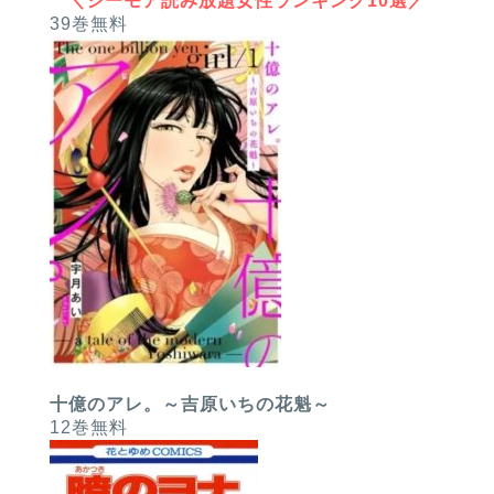
＼シーモア読み放題女性ランキング10選／
39巻無料
十億のアレ。～吉原いちの花魁～
12巻無料