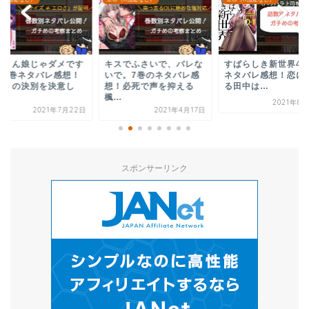
スでふさいで、バレな
すばらしき新世界42巻の
鬼獄の夜30巻(88〜9
で。7巻のネタバレ感
ネタバレ感想！恋に悩め
話)のネタバレ感想！
！必死で声を抑える
る田中は…
平絶体絶命のピンチ..
.
2021年8月20日
2020年9
2021年4月17日
スポンサーリンク