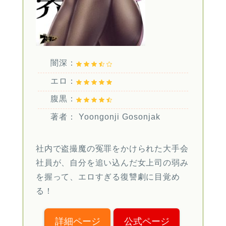
闇深：
エロ：
腹黒：
著者： Yoongonji Gosonjak
社内で盗撮魔の冤罪をかけられた大手会
社員が、自分を追い込んだ女上司の弱み
を握って、エロすぎる復讐劇に目覚め
る！
詳細ページ
公式ページ