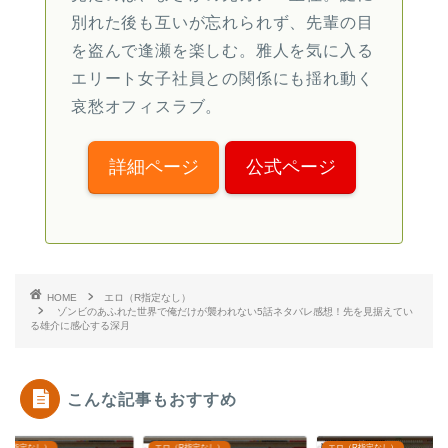
別れた後も互いが忘れられず、先輩の目
を盗んで逢瀬を楽しむ。雅人を気に入る
エリート女子社員との関係にも揺れ動く
哀愁オフィスラブ。
詳細ページ
公式ページ
HOME
エロ（R指定なし）
ゾンビのあふれた世界で俺だけが襲われない5話ネタバレ感想！先を見据えてい
る雄介に感心する深月
こんな記事もおすすめ
（R指定なし）
エロ（R指定なし）
エロ（R指定なし）