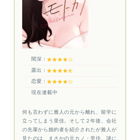
闇深：
露出：
恋愛：
現在連載中
何も言わずに雅人の元から離れ、留学に
立ってしまう里佳。そして２年後、会社
の先輩から婚約者を紹介されたが雅人が
見たのは、まさかの元カノ・里佳。謎に