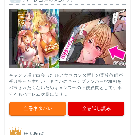
キャンプ場で出会ったJKとヤラカシタ新任の高校教師が
受け持った生徒が、まさかのキャンプメンバー!?粗相を
バラされたくないためキャンプ部の下僕顧問として引率
するもハーレム状態になり…
全巻ネタバレ
全巻試し読み
社内探偵