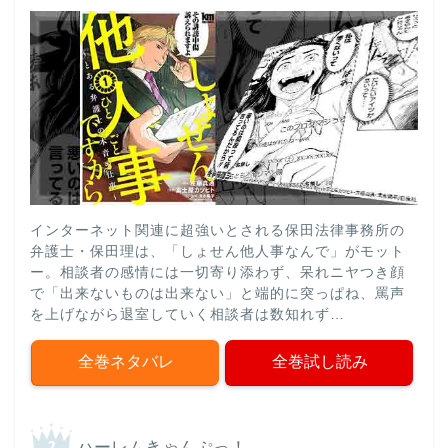
インターネット関連に超強いとされる保田法律事務所の
弁護士・保田理は、「しょせん他人事なんで」がモット
ー。相談者の感情には一切寄り添わず、呆れニヤつき顔
で「出来ないものは出来ない」と端的に突っぱね、罵声
を上げながら退室していく相談者は数知れず…
全巻ネタバレ
全巻試し読み
ハーレムきゃんぷっ！