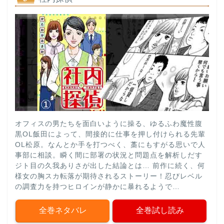
オフィスの男たちを面白いように操る、ゆるふわ魔性腹
黒OL飯田によって、間接的に仕事を押し付けられる先輩
OL松原。なんとか手を打つべく、藁にもすがる思いで人
事部に相談。瞬く間に部署の状況と問題点を解析しだす
ジト目の久我ありさが出した結論とは… 前作に続く、何
様女の胸スカ転落が期待されるストーリー！忍びレベル
の調査力を持つヒロインが静かに暴れるようで…
全巻ネタバレ
全巻試し読み