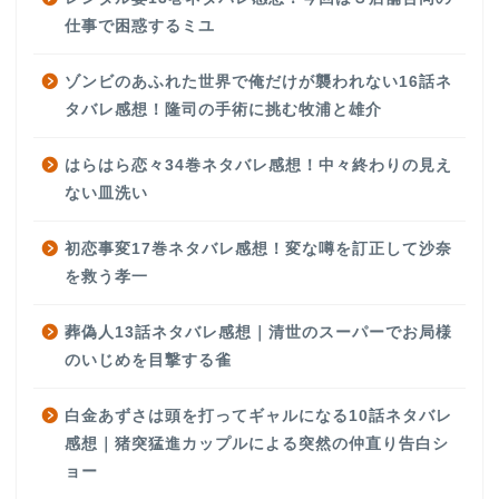
仕事で困惑するミユ
ゾンビのあふれた世界で俺だけが襲われない16話ネ
タバレ感想！隆司の手術に挑む牧浦と雄介
はらはら恋々34巻ネタバレ感想！中々終わりの見え
ない皿洗い
初恋事変17巻ネタバレ感想！変な噂を訂正して沙奈
を救う孝一
葬偽人13話ネタバレ感想｜清世のスーパーでお局様
のいじめを目撃する雀
白金あずさは頭を打ってギャルになる10話ネタバレ
感想｜猪突猛進カップルによる突然の仲直り告白シ
ョー