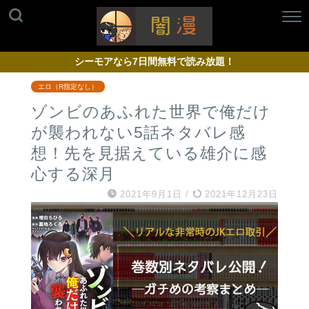
シーモアなら7日間無料で読み放題！
エロ（R指定なし）
ゾンビのあふれた世界で俺だけ
が襲われない5話ネタバレ感
想！先を見据えている雄介に感
心する深月
2021年9月1日
/
2021年12月23日