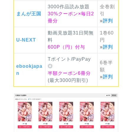
3000作品読み放題
全巻
割
まんが
王国
30%クーポン×毎日2
引
冊分
»
評判
動画見放題31日間無
1巻
60
U-NEXT
料
円
600P（円）付与
»
評判
Tポイント/PayPay
6巻
半
ebook
japa
◎
額
n
半額クーポン6冊分
»
評判
(最大3000円割引)