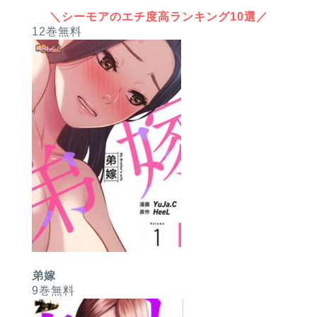
＼シーモアのエチ度高ランキング10選／
12巻無料
弟嫁
9巻無料