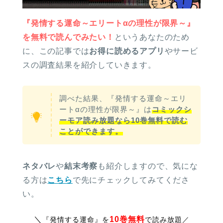
『発情する運命～エリートαの理性が限界～』
を無料で読んでみたい！
というあなたのため
に、この記事では
お得に読めるアプリ
やサービ
スの調査結果を紹介していきます。
調べた結果、『発情する運命～エリ
ートαの理性が限界～』は
コミックシ
ーモア読み放題なら10巻無料で読む
ことができます。
ネタバレ
や
結末考察
も紹介しますので、気にな
る方は
こちら
で先にチェックしてみてくださ
い。
＼
10巻無料
『発情する運命』を
で読み放題
／