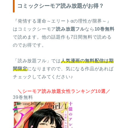
コミックシーモア読み放題がお得？
『発情する運命～エリートαの理性が限界～』
はコミックシーモア
読み放題フル
なら
10巻無料
で読めます。他の
話題作も7日間無料で読める
ので
お得です。
「読み放題フル」では
人気漫画の無料配信は期
間限定
になりますので、気になる作品があれば
チェックしてみてください♪
＼シーモア読み放題女性ランキング10選／
39巻無料