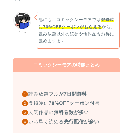
他にも、コミックシーモアでは
登録時
に70%OFFクーポンがもらえる
から、
マドカ
読み放題以外の続巻や他作品もお得に
読めますよ♪
コミックシーモアの特徴まとめ
読み放題フルが
7日間無料
登録時に
70%OFFクーポン付与
人気作品の
無料巻数が多い
いち早く読める
先行配信が多い