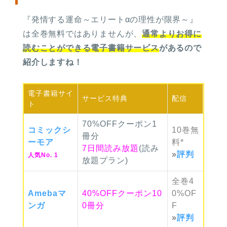
『発情する運命～エリートαの理性が限界～』
は
全巻無料ではありませんが、
通常よりお得に
読むことができる電子書籍サービス
があるので
紹介しますね
！
電子書籍
サイ
サービス
特典
配信
ト
70%OFFクーポン1
コミック
シ
10巻
無
冊分
ーモア
料*
7日間読み放題
(読み
»
評判
人気No. 1
放題プラン)
全巻
4
Ameba
マ
40%OFFクーポン10
0%
OF
ンガ
0冊分
F
»
評判