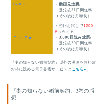
U-NEXT
・
動画見放題
/
・登録後31日間無料
（その後は月額制）
・初回お試しで
1200
P
もらえる！
コミック
.jp
・
3,000冊読み放題
/
・登録後30日間無料
（その後は月額制）
『妻の知らない婚前契約』以外の漫画を無料or
お得に読める電子書籍サービスは
こちら»
『妻の知らない婚前契約』3巻の感
想