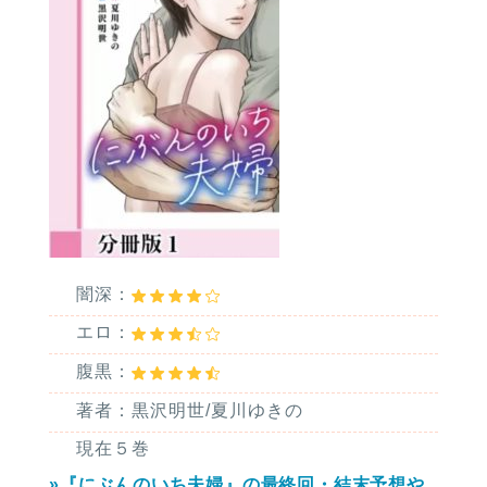
闇深：
エロ：
腹黒：
著者：黒沢明世/夏川ゆきの
現在５巻
»『にぶんのいち夫婦』の最終回・結末予想や