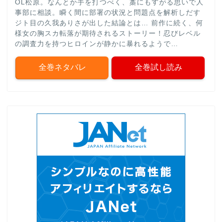
OL松原。なんとか手を打つべく、藁にもすがる思いで人
事部に相談。瞬く間に部署の状況と問題点を解析しだす
ジト目の久我ありさが出した結論とは… 前作に続く、何
様女の胸スカ転落が期待されるストーリー！忍びレベル
の調査力を持つヒロインが静かに暴れるようで…
全巻ネタバレ
全巻試し読み