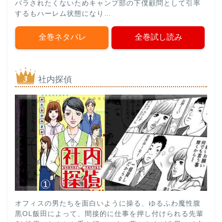
バラされたくないためキャンプ部の下僕顧問として引率
するもハーレム状態になり…
全巻ネタバレ
全巻試し読み
社内探偵
オフィスの男たちを面白いように操る、ゆるふわ魔性腹
黒OL飯田によって、間接的に仕事を押し付けられる先輩