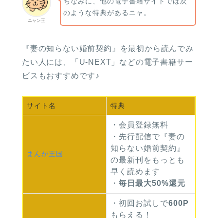
ちなみに、他の電子書籍サイトでは次
のような特典があるニャ。
ニャン玉
『妻の知らない婚前契約』を最初から読んでみ
たい人には、「U-NEXT」などの電子書籍サー
ビスもおすすめです♪
サイト名
特典
・会員登録無料
・先行配信で『妻の
知らない婚前契約』
まんが
王国
の最新刊をもっとも
早く読めます
・
毎日最大50%還元
・初回お試しで
600P
もらえる！