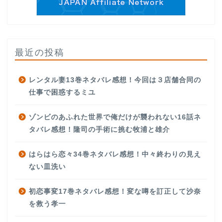
最近の投稿
レンタル妻13巻ネタバレ感想！今回は３店舗合同の
仕事で困惑するミユ
ゾンビのあふれた世界で俺だけが襲われない16話ネ
タバレ感想！隆司の手術に挑む牧浦と雄介
はらはら恋々34巻ネタバレ感想！中々終わりの見え
ない皿洗い
初恋事変17巻ネタバレ感想！変な噂を訂正して沙奈
を救う孝一