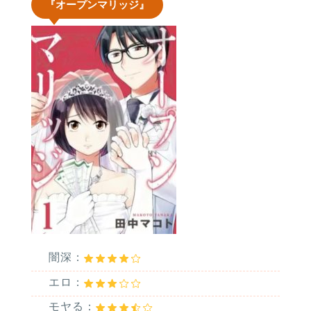
『オープンマリッジ』
闇深：
エロ：
モヤる：