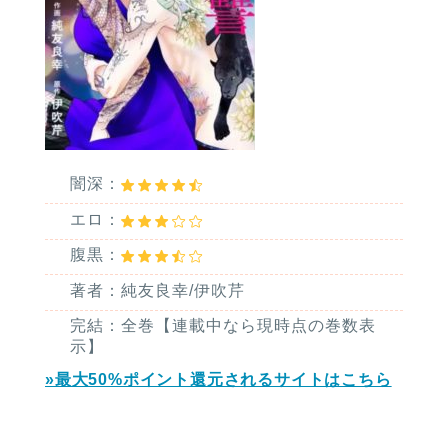
闇深：
エロ：
腹黒：
著者：純友良幸/伊吹芹
完結：全巻【連載中なら現時点の巻数表
示】
»最大50%ポイント還元されるサイトはこちら