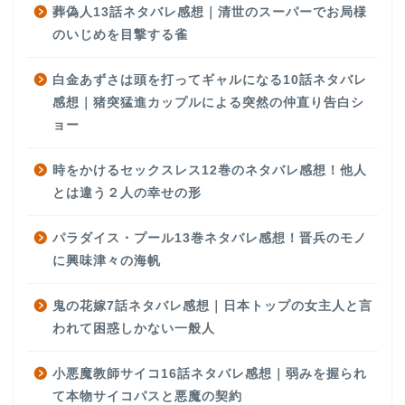
葬偽人13話ネタバレ感想｜清世のスーパーでお局様
のいじめを目撃する雀
白金あずさは頭を打ってギャルになる10話ネタバレ
感想｜猪突猛進カップルによる突然の仲直り告白シ
ョー
時をかけるセックスレス12巻のネタバレ感想！他人
とは違う２人の幸せの形
パラダイス・プール13巻ネタバレ感想！晋兵のモノ
に興味津々の海帆
鬼の花嫁7話ネタバレ感想｜日本トップの女主人と言
われて困惑しかない一般人
小悪魔教師サイコ16話ネタバレ感想｜弱みを握られ
て本物サイコパスと悪魔の契約