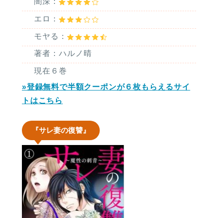
闇深：
エロ：
モヤる：
著者：ハルノ晴
現在６巻
»登録無料で半額クーポンが６枚もらえるサイ
トはこちら
『サレ妻の復讐』