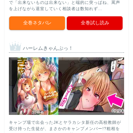
で「出来ないものは出来ない」と端的に突っぱね、罵声
を上げながら退室していく相談者は数知れず…
全巻ネタバレ
全巻試し読み
ハーレムきゃんぷっ！
キャンプ場で出会ったJKとヤラカシタ新任の高校教師が
受け持った生徒が、まさかのキャンプメンバー!?粗相を