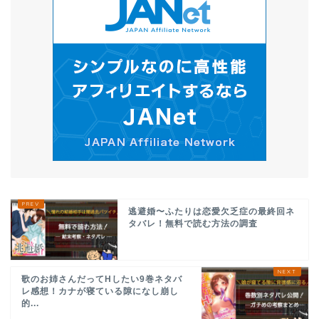
逃避婚〜ふたりは恋愛欠乏症の最終回ネ
タバレ！無料で読む方法の調査
歌のお姉さんだってHしたい9巻ネタバ
レ感想！カナが寝ている隙になし崩し
的...