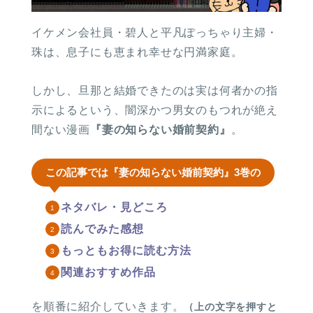
イケメン会社員・碧人と平凡ぽっちゃり主婦・
珠は、息子にも恵まれ幸せな円満家庭。
しかし、旦那と結婚できたのは実は何者かの指
示によるという、闇深かつ男女のもつれが絶え
間ない漫画
『妻の知らない婚前契約』
。
この記事では『妻の知らない婚前契約』3巻の
ネタバレ・見どころ
読んでみた感想
もっともお得に読む方法
関連おすすめ作品
を順番に紹介していきます。
（上の文字を押すと