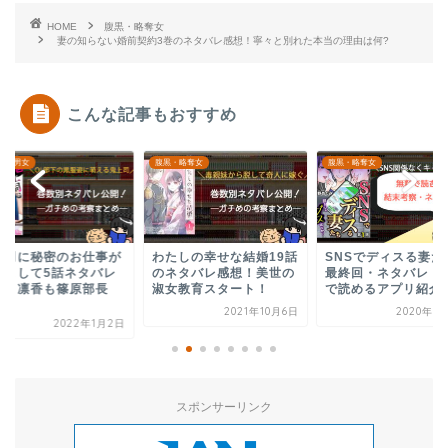
HOME
腹黒・略奪女
妻の知らない婚前契約3巻のネタバレ感想！寧々と別れた本当の理由は何?
こんな記事もおすすめ
・略奪女
腹黒・略奪女
腹黒・略奪女
たしの幸せな結婚19話
SNSでディスる妻たちの
ワタシ以外みんなバカ
ネタバレ感想！美世の
最終回・ネタバレ！無料
巻のネタバレ感想！
女教育スタート！
で読めるアプリ紹介
署でランチに誘われ
2021年10月6日
2020年12月1日
2021年
スポンサーリンク