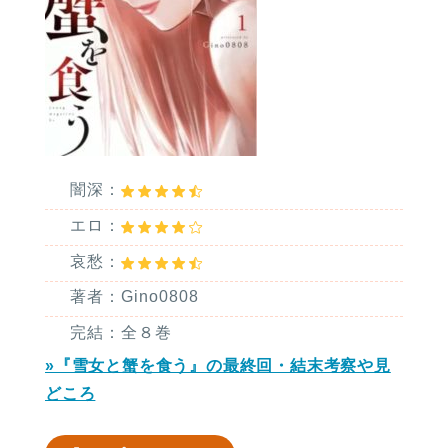
闇深：
エロ：
哀愁：
著者：Gino0808
完結：全８巻
»『雪女と蟹を食う』の最終回・結末考察や見
どころ