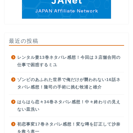
最近の投稿
レンタル妻13巻ネタバレ感想！今回は３店舗合同の
仕事で困惑するミユ
ゾンビのあふれた世界で俺だけが襲われない16話ネ
タバレ感想！隆司の手術に挑む牧浦と雄介
はらはら恋々34巻ネタバレ感想！中々終わりの見え
ない皿洗い
初恋事変17巻ネタバレ感想！変な噂を訂正して沙奈
を救う孝一