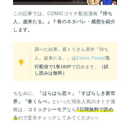
この記事では、COMICゴイチ配信漫画
『待ち
人、超来たる。』７巻のネタバレ・感想を紹介
します。
調べた結果、庭トリさん原作『待ち
人、超来たる。』は
Comic Festa!
先
行配信で1巻180P
で読めます。
（試
し読みは無料）
ちなみに、
「はらはら恋々」「すばらしき新世
界」「春くらべ」
といった現在人気のオトナ漫
画は、
コミックシーモア
なら
7日間無料で読め
る
ので是非チェックしてみてください♪