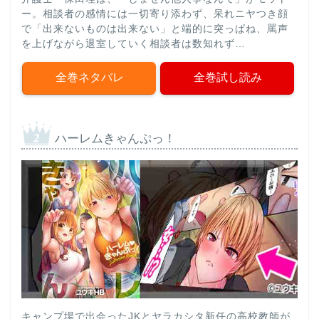
ー。相談者の感情には一切寄り添わず、呆れニヤつき顔
で「出来ないものは出来ない」と端的に突っぱね、罵声
を上げながら退室していく相談者は数知れず…
全巻ネタバレ
全巻試し読み
ハーレムきゃんぷっ！
キャンプ場で出会ったJKとヤラカシタ新任の高校教師が