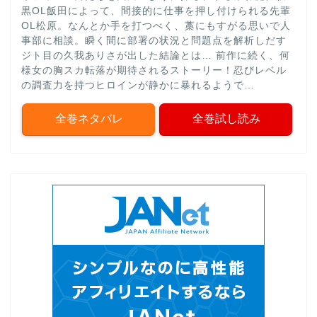
黒OL飯田によって、間接的に仕事を押し付けられる先輩
OL松原。なんとか手を打つべく、藁にもすがる思いで人
事部に相談。瞬く間に部署の状況と問題点を解析しだす
ジト目の久我ありさが出した結論とは… 前作に続く、何
様女の胸スカ転落が期待されるストーリー！忍びレベル
の調査力を持つヒロインが静かに暴れるようで…
全巻ネタバレ
全巻試し読み