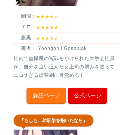
闇深：
エロ：
腹黒：
著者： Yoongonji Gosonjak
社内で盗撮魔の冤罪をかけられた大手会社員
が、自分を追い込んだ女上司の弱みを握って、
エロすぎる復讐劇に目覚める！
詳細ページ
公式ページ
『もしも、幼馴染を抱いたなら』