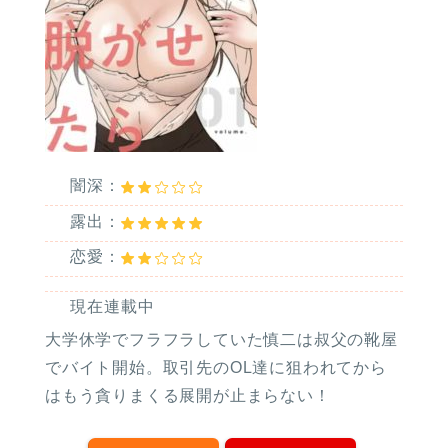
闇深：
露出：
恋愛：
現在連載中
大学休学でフラフラしていた慎二は叔父の靴屋
でバイト開始。取引先のOL達に狙われてから
はもう貪りまくる展開が止まらない！