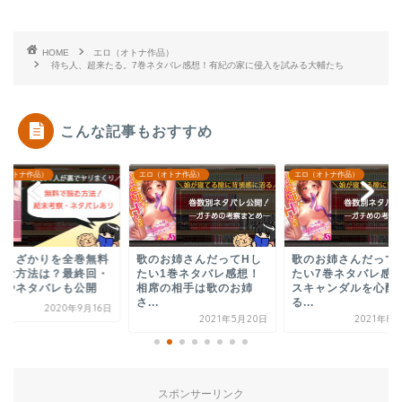
HOME
エロ（オトナ作品）
待ち人、超来たる。7巻ネタバレ感想！有紀の家に侵入を試みる大輔たち
こんな記事もおすすめ
（オトナ作品）
エロ（オトナ作品）
エロ（オトナ作品）
のお姉さんだってHし
歌のお姉さんだってHし
俺のワルな同級生4
い1巻ネタバレ感想！
たい7巻ネタバレ感想！
タバレ感想｜溜まり
席の相手は歌のお姉
スキャンダルを心配す
った先輩達の座興開
.
る...
2021年12
2021年5月20日
2021年8月27日
スポンサーリンク