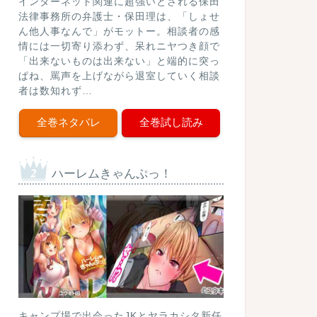
インターネット関連に超強いとされる保田
法律事務所の弁護士・保田理は、「しょせ
ん他人事なんで」がモットー。相談者の感
情には一切寄り添わず、呆れニヤつき顔で
「出来ないものは出来ない」と端的に突っ
ぱね、罵声を上げながら退室していく相談
者は数知れず…
全巻ネタバレ
全巻試し読み
ハーレムきゃんぷっ！
キャンプ場で出会ったJKとヤラカシタ新任