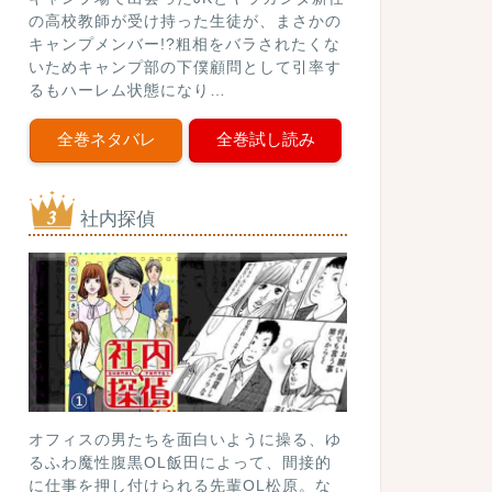
の高校教師が受け持った生徒が、まさかの
キャンプメンバー!?粗相をバラされたくな
いためキャンプ部の下僕顧問として引率す
るもハーレム状態になり…
全巻ネタバレ
全巻試し読み
社内探偵
オフィスの男たちを面白いように操る、ゆ
るふわ魔性腹黒OL飯田によって、間接的
に仕事を押し付けられる先輩OL松原。な