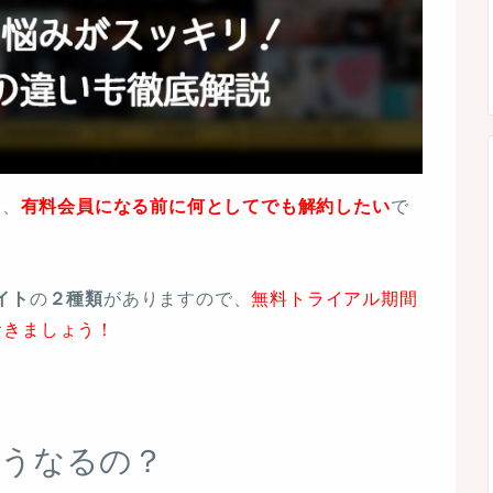
は、
有料会員になる前に何としてでも解約したい
で
イト
の
２種類
がありますので、
無料トライアル期間
おきましょう！
どうなるの？