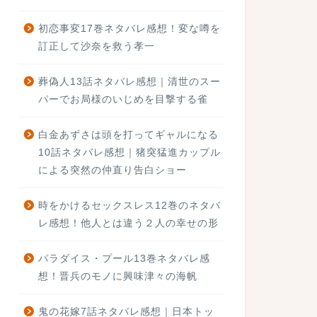
初恋事変17巻ネタバレ感想！変な噂を
訂正して沙奈を救う孝一
葬偽人13話ネタバレ感想｜清世のスー
パーでお局様のいじめを目撃する雀
白金あずさは頭を打ってギャルになる
10話ネタバレ感想｜猪突猛進カップル
による突然の仲直り告白ショー
時をかけるセックスレス12巻のネタバ
レ感想！他人とは違う２人の幸せの形
パラダイス・プール13巻ネタバレ感
想！晋兵のモノに興味津々の海帆
鬼の花嫁7話ネタバレ感想｜日本トッ