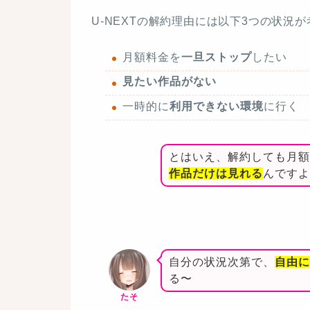
U-NEXTの解約理由には以下3つの状況
月額料金を
一旦ストップ
したい
見たい作品がない
一時的に
利用できない環境
に行く
とはいえ、解約しても月額
作品だけは見れる
んですよ
自分の状況次第で、
自由に
る〜
たそ