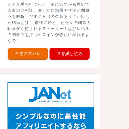
んとか手を打つべく、藁にもすがる思いで
人事部に相談。瞬く間に部署の状況と問題
点を解析しだすジト目の久我ありさが出し
た結論とは… 前作に続く、何様女の胸スカ
転落が期待されるストーリー！忍びレベル
の調査力を持つヒロインが静かに暴れるよ
うで…
全巻ネタバレ
全巻試し読み