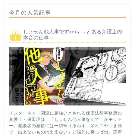
今月の人気記事
しょせん他人事ですから ～とある弁護士の
本音の仕事～
インターネット関連に超強いとされる保田法律事務所の
弁護士・保田理は、「しょせん他人事なんで」がモット
ー。相談者の感情には一切寄り添わず、呆れニヤつき顔
で「出来ないものは出来ない」と端的に突っぱね、罵声