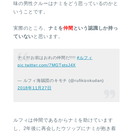
味の男性クルーはナミをどう思っているのかと
いうことです。
実際のところ、
ナミを
仲間
という認識しか持っ
ていない
と思います。
ナミ!!!お前はおれの仲間だ!!!!
#ルフィ
pic.twitter.com/7MGTptsJ4X
— ルフィ海賊団のキモチ (@rufikizokudan)
2018年11月27日
ルフィは仲間であるからナミを助けています
し、2年後に再会したウソップにナミが抱き着