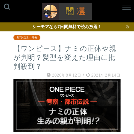
シーモアなら7日間無料で読み放題！
都市伝説・考察
【ワンピース】ナミの正体や親
が判明？髪型を変えた理由に批
判殺到？
2020年8月12日
/
2021年2月14日