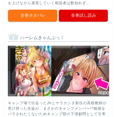
を上げながら退室していく相談者は数知れず…
全巻ネタバレ
全巻試し読み
ハーレムきゃんぷっ！
キャンプ場で出会ったJKとヤラカシタ新任の高校教師が
受け持った生徒が、まさかのキャンプメンバー!?粗相を
バラされたくないためキャンプ部の下僕顧問として引率