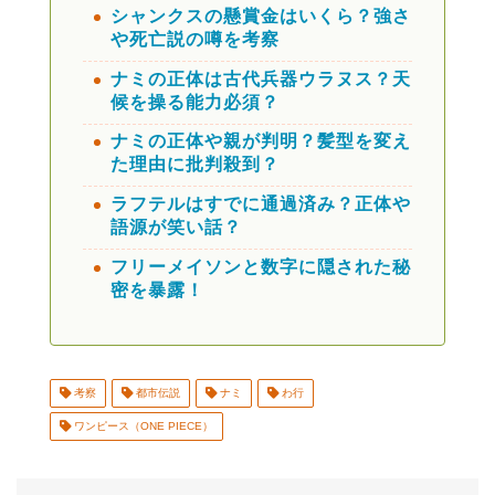
シャンクスの懸賞金はいくら？強さ
や死亡説の噂を考察
ナミの正体は古代兵器ウラヌス？天
候を操る能力必須？
ナミの正体や親が判明？髪型を変え
た理由に批判殺到？
ラフテルはすでに通過済み？正体や
語源が笑い話？
フリーメイソンと数字に隠された秘
密を暴露！
考察
都市伝説
ナミ
わ行
ワンピース（ONE PIECE）