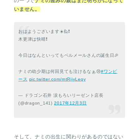
の一つで
ナミの産みの親はまだ明らかになって
いません。
おはようございます☀️🙋❗
木更津は快晴❗
今日はなんといってもベルメールさんの誕生日🎉
ナミの幼少期は何回見ても泣けるなぁ😢
#ワンピ
ース
pic.twitter.com/mtRijyLeqy
— ドラゴン石井 涙もろいリーゼント店長
(@dragon_141)
2017年12月3日
そして、ナミの出生に関わりがあるのではない