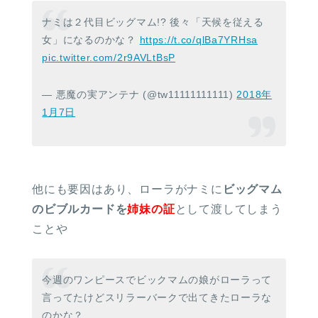
ナミは２代目ビッグマム!? 後々「天候を従える
女」になるのかな？
https://t.co/qlBa7YRHsa
pic.twitter.com/2r9AVLtBsP
— 悪魔の実アンテナ (@tw11111111111)
2018年
1月7日
他にも要因はあり、ローラがナミに
ビッグマム
のビブルカードを
姉妹の証
として渡してしまう
ことや
今週のワンピースでビックマムの娘がローラって
言ってたけどスリラーバークで出てきたローラな
のかな？