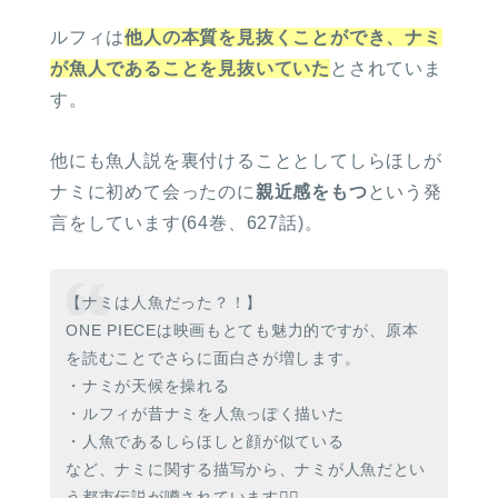
ルフィは
他人の本質を見抜くことができ、ナミ
が魚人であることを見抜いていた
とされていま
す。
他にも魚人説を裏付けることとしてしらほしが
ナミに初めて会ったのに
親近感をもつ
という発
言をしています(64巻、627話)。
【ナミは人魚だった？！】
ONE PIECEは映画もとても魅力的ですが、原本
を読むことでさらに面白さが増します。
・ナミが天候を操れる
・ルフィが昔ナミを人魚っぽく描いた
・人魚であるしらほしと顔が似ている
など、ナミに関する描写から、ナミが人魚だとい
う都市伝説が噂されています🧜‍♀️