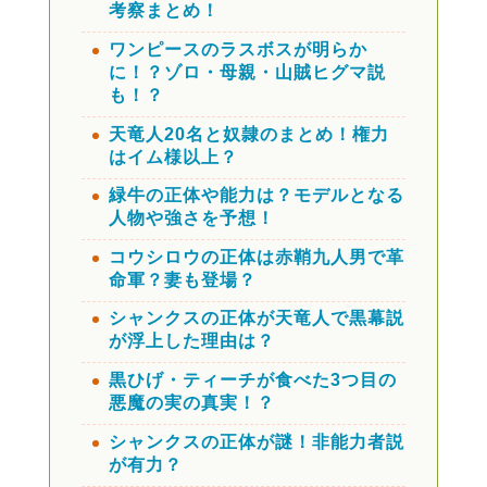
考察まとめ！
ワンピースのラスボスが明らか
に！？ゾロ・母親・山賊ヒグマ説
も！？
天竜人20名と奴隷のまとめ！権力
はイム様以上？
緑牛の正体や能力は？モデルとなる
人物や強さを予想！
コウシロウの正体は赤鞘九人男で革
命軍？妻も登場？
シャンクスの正体が天竜人で黒幕説
が浮上した理由は？
黒ひげ・ティーチが食べた3つ目の
悪魔の実の真実！？
シャンクスの正体が謎！非能力者説
が有力？