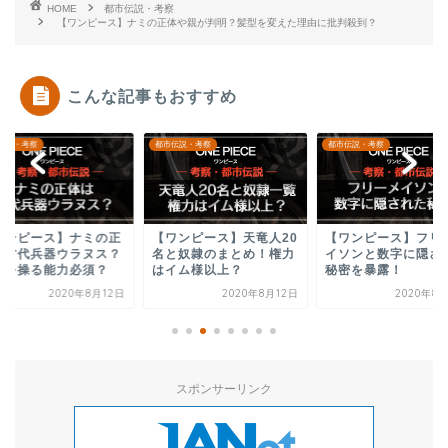
HOME
都市伝説・考察
【ワンピース】ナミの正体や親が判明？髪型を変えた理由に批判殺到？
こんな記事もおすすめ
伝説・考察
都市伝説・考察
都市伝説・考察
ワンピース】ナミの正
【ワンピース】天竜人20
【ワンピース】フリ
は古代兵器ウラヌス？
名と奴隷のまとめ！権力
イソンと数字に隠さ
候を操る能力必須？
はイム様以上？
秘密を暴露！
2020年8月12日
2020年8月12日
2020年8
スポンサーリンク