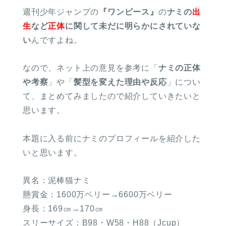
週刊少年ジャンプの
『ワンピース』
の
ナミの
出
生
など
正
体
に関して未だに明らかにされていな
い
んですよね。
なので、ネット上の意見を参考に「
ナミの正体
や考察
」や「
髪型を変えた理由や反応
」につい
て、まとめてみましたので紹介していきたいと
思います。
本題に入る前にナミのプロフィールを紹介した
いと思います。
異名：泥棒猫ナミ
懸賞金：1600万ベリー→6600万ベリー
身長：169㎝→170㎝
スリーサイズ：B98・W58・H88（Jcup）