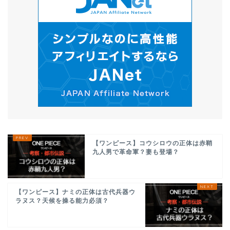
【ワンピース】コウシロウの正体は赤鞘
九人男で革命軍？妻も登場？
【ワンピース】ナミの正体は古代兵器ウ
ラヌス？天候を操る能力必須？