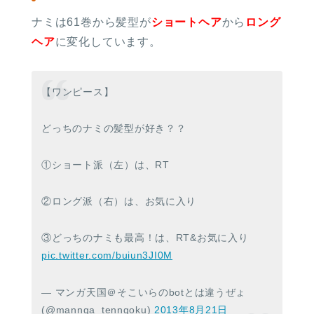
ナミは61巻から髪型が
ショートヘア
から
ロング
ヘア
に変化しています。
【ワンピース】
どっちのナミの髪型が好き？？
①ショート派（左）は、RT
②ロング派（右）は、お気に入り
③どっちのナミも最高！は、RT&お気に入り
pic.twitter.com/buiun3JI0M
— マンガ天国＠そこいらのbotとは違うぜょ
(@mannga_tenngoku)
2013年8月21日