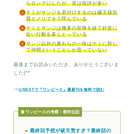
らロングにしたが、実は批評が多い
ナミがサンジを君付けするのは嬢王様気
質とノリでそう呼んでいる
ナミとサンジは幾多の冒険を経て好意に
近い行動を多くとっている
サンジ以外の麦わらの一味はナミに対し
て仲間ということしか思っていない
最後までお読みいただき、ありがとうございま
した(^^
⇒
U-NEXTで『ワンピース』最新刊を無料で読む
ワンピースの考察・都市伝説
最終回予想が破天荒すぎ？最終話の