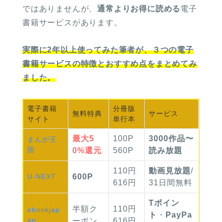
ではありませんが、
通常よりお得に読める
電子
書籍サービスがあります。
実際に2年以上使ってみた筆者が、３つの電子
書籍サービスの特徴とおすすめ点をまとめてみ
ました。
電子書籍
分冊版
無料
特典
サービス
サイト
単行本
最大
5
100P
3000作品〜
まんが
王
国
0%
還元
560P
読み放題
110円
動画見放題
/
U-NEXT
600P
616円
31日間無料
Tポイン
半額
ク
110円
ebook
jap
ト
・
PayPa
an
ーポン
616円