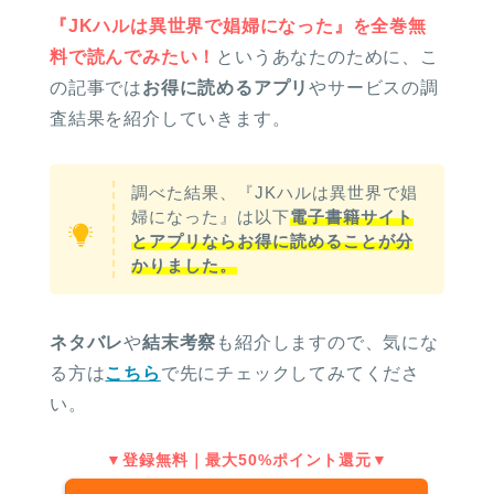
『JKハルは異世界で娼婦になった』を全巻無
料で読んでみたい！
というあなたのために、こ
の記事では
お得に読めるアプリ
やサービスの調
査結果を紹介していきます。
調べた結果、『JKハルは異世界で娼
婦になった』は以下
電子書籍サイト
とアプリならお得に読めることが分
かりました。
ネタバレ
や
結末考察
も紹介しますので、気にな
る方は
こちら
で先にチェックしてみてくださ
い。
▼登録無料｜最大50%ポイント還元▼