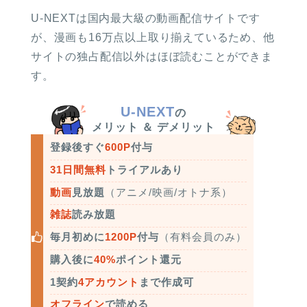
U-NEXTは国内最大級の動画配信サイトです
が、漫画も16万点以上取り揃えているため、他
サイトの独占配信以外はほぼ読むことができま
す。
U-NEXT
の
メリット ＆ デメリット
登録後すぐ
600P
付与
31日間無料
トライアルあり
動画
見放題
（アニメ/映画/オトナ系）
雑誌
読み放題
毎月初めに
1200P
付与
（有料会員のみ）
購入後に
40%
ポイント還元
1契約
4アカウント
まで作成可
オフライン
で読める