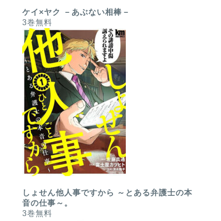
ケイ×ヤク －あぶない相棒－
3巻無料
しょせん他人事ですから ～とある弁護士の本
音の仕事～。
3巻無料