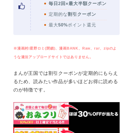
毎日2回×最大半額クーポン
定期的な
割引クーポン
最大
50%
ポイント還元
※漫画村/星野ロミ(閉鎖)、漫画BANK、Raw、rar、zipのよ
うな違法アップロードサイトではありません。
まんが王国では割引クーポンが定期的にもらえ
るため、読みたい作品が多いほどお得に読める
のが特徴です。