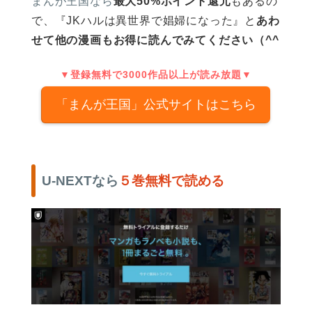
まんが王国なら
最大50%ポイント還元
もあるの
で、
『JKハルは異世界で娼婦になった』と
あわ
せて他の漫画もお得に読んでみてください（^^
▼登録無料で3000作品以上が読み放題▼
「まんが王国」公式サイトはこちら
U-NEXTなら
５巻無料で読める