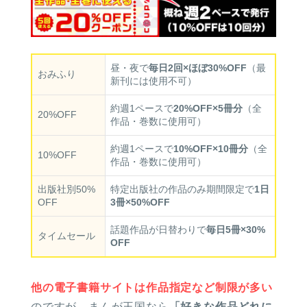
昼・夜で
毎日2回×ほぼ30%OFF
（最
おみふり
新刊には使用不可）
約週1ペースで
20%OFF×5冊分
（全
20%OFF
作品・巻数に使用可）
約週1ペースで
10%OFF×10冊分
（全
10%OFF
作品・巻数に使用可）
出版社別50%
特定出版社の作品のみ期間限定で
1日
OFF
3冊×50%OFF
話題作品が日替わりで
毎日5冊×30%
タイムセール
OFF
他の電子書籍サイトは作品指定など制限が多い
のですが、まんが王国なら
「好きな作品どれに