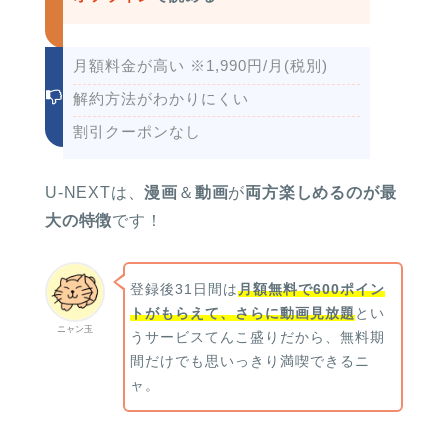
月額料金が高い ※1,990円/月(税別)
解約方法がわかりにくい
割引クーポンなし
U-NEXTは、
漫画
＆
動画
が
両方楽しめるのが最
大の特徴
です！
登録後31日間は
月額無料で600ポイン
トがもらえて、さらに動画見放題
とい
ニャン玉
うサービスてんこ盛りだから、無料期
間だけでも思いっきり満喫できるニ
ャ。