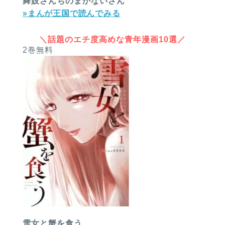
舞妓さんちのまかないさん
»まんが王国で読んでみる
＼話題のエチ度高めな青年漫画10選／
2巻無料
雪女と蟹を食う