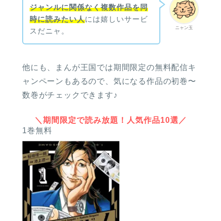
ジャンルに関係なく複数作品を同
時に読みたい人
には嬉しいサービ
ニャン玉
スだニャ。
他にも、まんが王国では期間限定の無料配信キ
ャンペーンもあるので、気になる作品の初巻〜
数巻がチェックできます♪
＼期間限定で読み放題！人気作品10選／
1巻無料