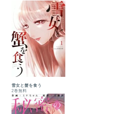
雪女と蟹を食う
2巻無料