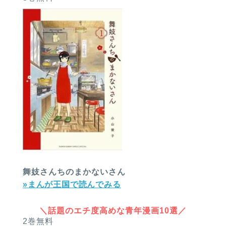
舞妓さんちのまかないさん
»まんが王国で読んでみる
＼話題のエチ度高めな青年漫画10選／
2巻無料