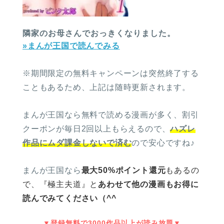
隣家のお母さんでおっきくなりました。
»まんが王国で読んでみる
※期間限定の無料キャンペーンは突然終了する
こともあるため、上記は随時更新されます。
まんが王国なら無料で読める漫画が多く、割引
クーポンが毎日2回以上もらえるので、
ハズレ
作品にムダ課金しないで済む
ので安心ですね♪
まんが王国なら
最大50%ポイント還元
もあるの
で、
『極主夫道』と
あわせて他の漫画もお得に
読んでみてください（^^
▼登録無料で3000作品以上が読み放題▼