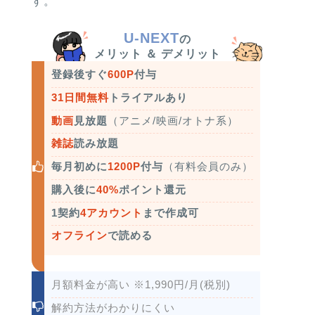
す。
U-NEXT
の
メリット ＆ デメリット
登録後すぐ
600P
付与
31日間無料
トライアルあり
動画
見放題
（アニメ/映画/オトナ系）
雑誌
読み放題
毎月初めに
1200P
付与
（有料会員のみ）
購入後に
40%
ポイント還元
1契約
4アカウント
まで作成可
オフライン
で読める
月額料金が高い ※1,990円/月(税別)
解約方法がわかりにくい