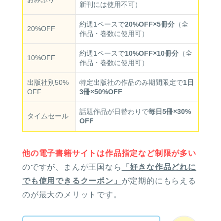
新刊には使用不可）
約週1ペースで
20%OFF×5冊分
（全
20%OFF
作品・巻数に使用可）
約週1ペースで
10%OFF×10冊分
（全
10%OFF
作品・巻数に使用可）
出版社別50%
特定出版社の作品のみ期間限定で
1日
OFF
3冊×50%OFF
話題作品が日替わりで
毎日5冊×30%
タイムセール
OFF
他の電子書籍サイトは作品指定など制限が多い
のですが、まんが王国なら
「好きな作品どれに
でも使用できるクーポン」
が定期的にもらえる
のが最大のメリットです。