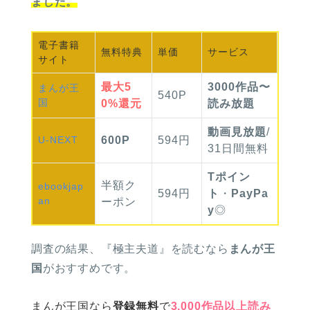
ました。
電子書籍
無料
特典
単価
サービス
サイト
最大
5
3000作品〜
まんが
王
540P
国
0%
還元
読み放題
動画見放題
/
U-NEXT
600P
594円
31日間無料
Tポイン
半額
ク
ebook
jap
594円
ト
・
PayPa
an
ーポン
y
◎
調査の結果、
『極主夫道』を読むなら
まんが王
国
がおすすめです。
まんが王国なら
登録無料
で
3,000作品以上読み