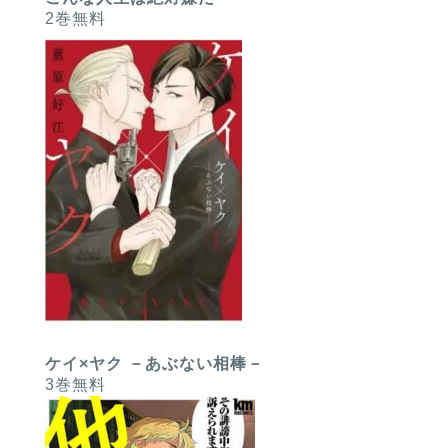
2巻無料
ケイ×ヤク －あぶない相棒－
3巻無料