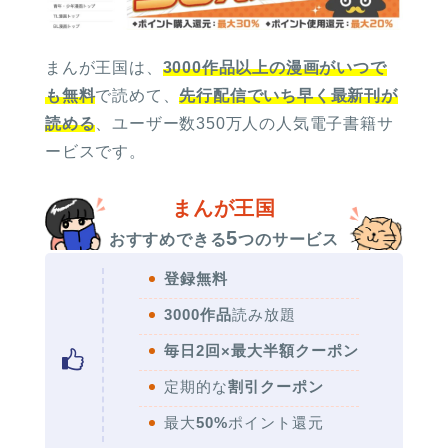
まんが王国は、
3000作品以上の漫画がいつで
も無料
で読めて、
先行配信でいち早く最新刊が
読める
、ユーザー数350万人の人気電子書籍サ
ービスです。
まんが王国
5
おすすめできる
つのサービス
登録無料
3000作品
読み放題
毎日2回×最大半額クーポン
定期的な
割引クーポン
最大
50%
ポイント還元