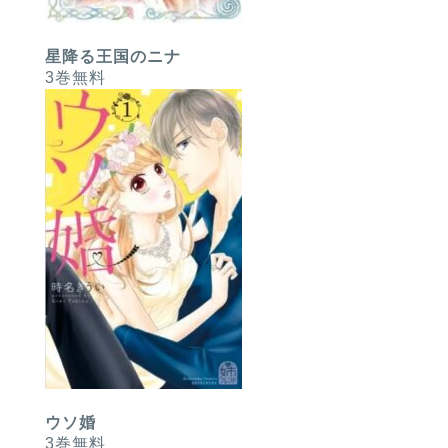
星降る王国のニナ
3巻無料
ウソ婚
3巻無料