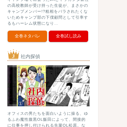
の高校教師が受け持った生徒が、まさかの
キャンプメンバー!?粗相をバラされたくな
いためキャンプ部の下僕顧問として引率す
るもハーレム状態になり…
全巻ネタバレ
全巻試し読み
社内探偵
オフィスの男たちを面白いように操る、ゆ
るふわ魔性腹黒OL飯田によって、間接的
に仕事を押し付けられる先輩OL松原。な