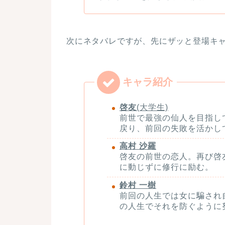
次にネタバレですが、先にザッと登場キ
啓友
(大学生)
前世で最強の仙人を目指し
戻り、前回の失敗を活かし
高村 沙羅
啓友の前世の恋人。再び啓
に動じずに修行に励む。
鈴村 一樹
前回の人生では女に騙され
の人生でそれを防ぐように