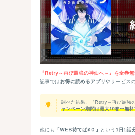
『Retry～再び最強の神仙へ～』を全巻
記事では
お得に読めるアプリ
やサービス
調べた結果、『Retry～再び最強
ャンペーン期間は最大10巻〜無
他にも
「WEB待てば¥０」
という
1日1話