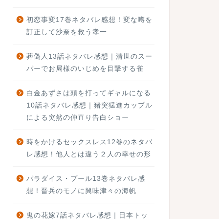
初恋事変17巻ネタバレ感想！変な噂を
訂正して沙奈を救う孝一
葬偽人13話ネタバレ感想｜清世のスー
パーでお局様のいじめを目撃する雀
白金あずさは頭を打ってギャルになる
10話ネタバレ感想｜猪突猛進カップル
による突然の仲直り告白ショー
時をかけるセックスレス12巻のネタバ
レ感想！他人とは違う２人の幸せの形
パラダイス・プール13巻ネタバレ感
想！晋兵のモノに興味津々の海帆
鬼の花嫁7話ネタバレ感想｜日本トッ