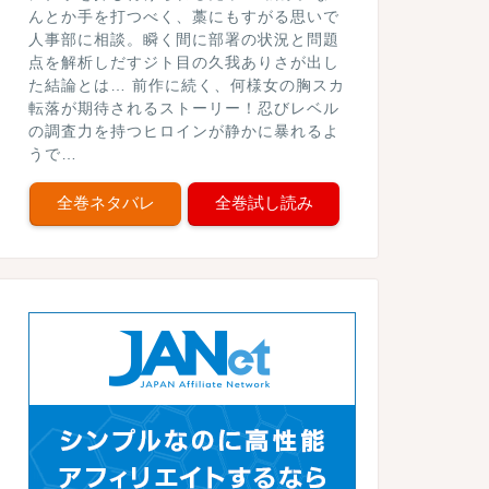
んとか手を打つべく、藁にもすがる思いで
人事部に相談。瞬く間に部署の状況と問題
点を解析しだすジト目の久我ありさが出し
た結論とは… 前作に続く、何様女の胸スカ
転落が期待されるストーリー！忍びレベル
の調査力を持つヒロインが静かに暴れるよ
うで…
全巻ネタバレ
全巻試し読み