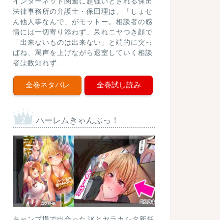
インターネット関連に超強いとされる保田
法律事務所の弁護士・保田理は、「しょせ
ん他人事なんで」がモットー。相談者の感
情には一切寄り添わず、呆れニヤつき顔で
「出来ないものは出来ない」と端的に突っ
ぱね、罵声を上げながら退室していく相談
者は数知れず…
全巻ネタバレ
全巻試し読み
ハーレムきゃんぷっ！
キャンプ場で出会ったJKとヤラカシタ新任