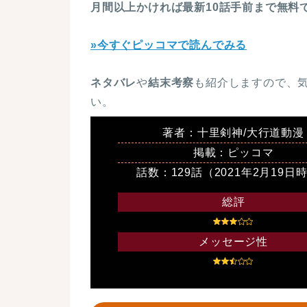
月間以上かければ最新10話手前まで無料
»今すぐピッコマで読んでみる
ネタバレ
や
結末考察
も紹介しますので、
い。
著者：十里剣神/大行道動漫
掲載：ピッコマ
話数：129話（2021年2月19日
総評
メッセージ性