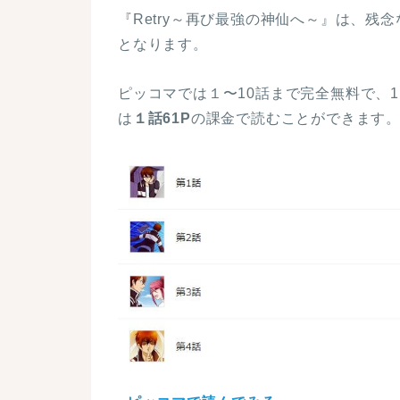
『Retry～再び最強の神仙へ～』は、残
となります。
ピッコマでは１〜10話まで完全無料で、1
は
１話61P
の課金で読むことができます