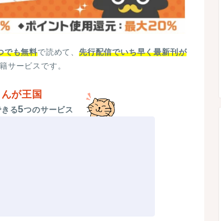
つでも無料
で読めて、
先行配信でいち早く最新刊が
書籍サービスです。
まんが王国
5
できる
つのサービス