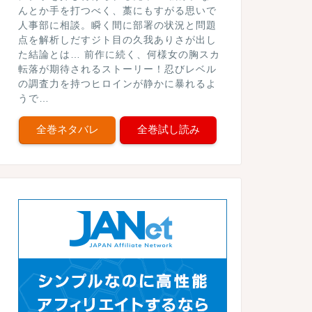
んとか手を打つべく、藁にもすがる思いで
人事部に相談。瞬く間に部署の状況と問題
点を解析しだすジト目の久我ありさが出し
た結論とは… 前作に続く、何様女の胸スカ
転落が期待されるストーリー！忍びレベル
の調査力を持つヒロインが静かに暴れるよ
うで…
全巻ネタバレ
全巻試し読み