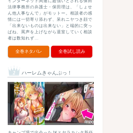
インターネット関連に超強いとされる保田
法律事務所の弁護士・保田理は、「しょせ
ん他人事なんで」がモットー。相談者の感
情には一切寄り添わず、呆れニヤつき顔で
「出来ないものは出来ない」と端的に突っ
ぱね、罵声を上げながら退室していく相談
者は数知れず…
全巻ネタバレ
全巻試し読み
ハーレムきゃんぷっ！
キャンプ場で出会ったJKとヤラカシタ新任