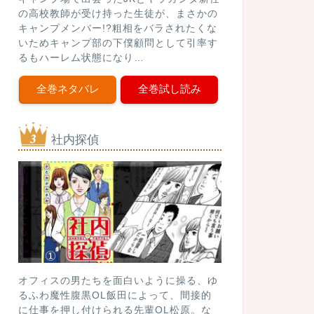
の高校教師が受け持った生徒が、まさかの
キャンプメンバー!?粗相をバラされたくな
いためキャンプ部の下僕顧問として引率す
るもハーレム状態になり…
全巻ネタバレ
全巻試し読み
社内探偵
オフィスの男たちを面白いように操る、ゆ
るふわ魔性腹黒OL飯田によって、間接的
に仕事を押し付けられる先輩OL松原。な