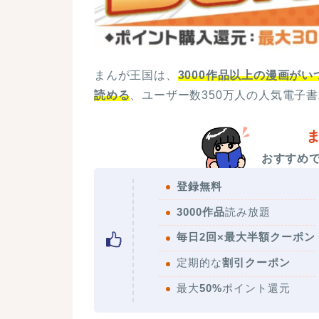
まんが王国は、
3000作品以上の漫画がい
読める
、ユーザー数350万人の人気電子
おすすめ
登録無料
3000作品
読み放題
毎日2回×最大半額クーポン
定期的な
割引クーポン
最大
50%
ポイント還元