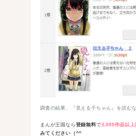
調査の結果、
『見える子ちゃん』を読む
まんが王国なら
登録無料
で
3,000作品以
みてください（^^