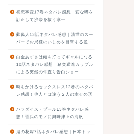
初恋事変17巻ネタバレ感想！変な噂を
訂正して沙奈を救う孝一
葬偽人13話ネタバレ感想｜清世のスー
パーでお局様のいじめを目撃する雀
白金あずさは頭を打ってギャルになる
10話ネタバレ感想｜猪突猛進カップル
による突然の仲直り告白ショー
時をかけるセックスレス12巻のネタバ
レ感想！他人とは違う２人の幸せの形
パラダイス・プール13巻ネタバレ感
想！晋兵のモノに興味津々の海帆
鬼の花嫁7話ネタバレ感想｜日本トッ