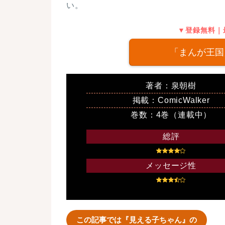
い。
▼登録無料｜
「まんが王国
著者：泉朝樹
掲載：ComicWalker
巻数：4巻（連載中）
総評
メッセージ性
この記事では『見える子ちゃん』の