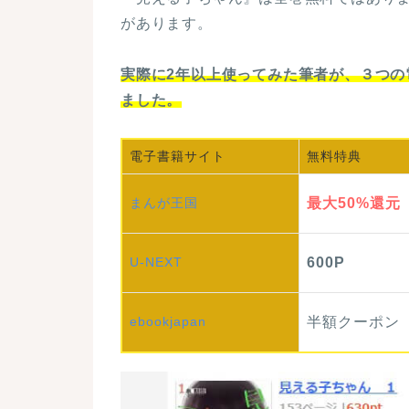
があります。
実際に2年以上使ってみた筆者が、３つ
ました。
電子書籍
サイト
無料
特典
まんが
王国
最大
50%
還元
U-NEXT
600P
ebook
japan
半額
クーポン