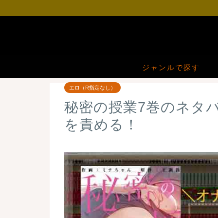
ジャンルで探す
エロ（R指定なし）
秘密の授業7巻のネタ
を責める！