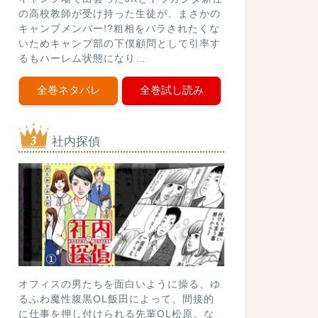
の高校教師が受け持った生徒が、まさかの
キャンプメンバー!?粗相をバラされたくな
いためキャンプ部の下僕顧問として引率す
るもハーレム状態になり…
全巻ネタバレ
全巻試し読み
社内探偵
オフィスの男たちを面白いように操る、ゆ
るふわ魔性腹黒OL飯田によって、間接的
に仕事を押し付けられる先輩OL松原。な