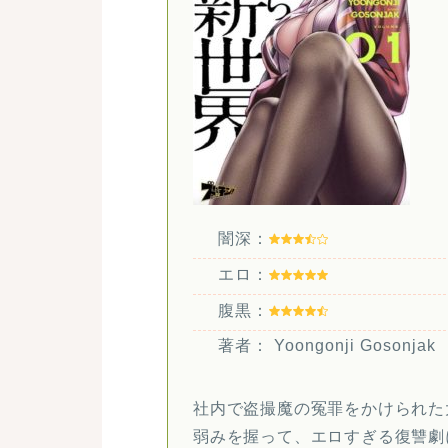
闇深：
エロ：
腹黒：
著者： Yoongonji Gosonjak
社内で盗撮魔の冤罪をかけられた
弱みを握って、エロすぎる復讐劇