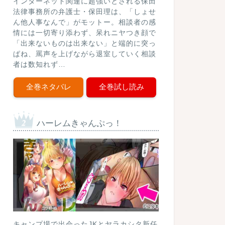
インターネット関連に超強いとされる保田
法律事務所の弁護士・保田理は、「しょせ
ん他人事なんで」がモットー。相談者の感
情には一切寄り添わず、呆れニヤつき顔で
「出来ないものは出来ない」と端的に突っ
ぱね、罵声を上げながら退室していく相談
者は数知れず…
全巻ネタバレ
全巻試し読み
ハーレムきゃんぷっ！
キャンプ場で出会ったJKとヤラカシタ新任