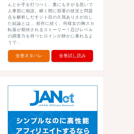
んとか手を打つべく、藁にもすがる思いで
人事部に相談。瞬く間に部署の状況と問題
点を解析しだすジト目の久我ありさが出し
た結論とは… 前作に続く、何様女の胸スカ
転落が期待されるストーリー！忍びレベル
の調査力を持つヒロインが静かに暴れるよ
うで…
全巻ネタバレ
全巻試し読み