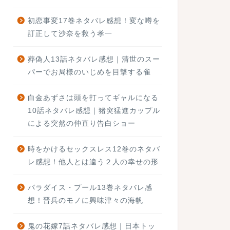
初恋事変17巻ネタバレ感想！変な噂を
訂正して沙奈を救う孝一
葬偽人13話ネタバレ感想｜清世のスー
パーでお局様のいじめを目撃する雀
白金あずさは頭を打ってギャルになる
10話ネタバレ感想｜猪突猛進カップル
による突然の仲直り告白ショー
時をかけるセックスレス12巻のネタバ
レ感想！他人とは違う２人の幸せの形
パラダイス・プール13巻ネタバレ感
想！晋兵のモノに興味津々の海帆
鬼の花嫁7話ネタバレ感想｜日本トッ