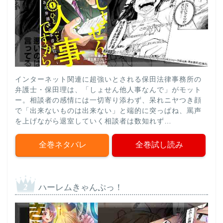
インターネット関連に超強いとされる保田法律事務所の
弁護士・保田理は、「しょせん他人事なんで」がモット
ー。相談者の感情には一切寄り添わず、呆れニヤつき顔
で「出来ないものは出来ない」と端的に突っぱね、罵声
を上げながら退室していく相談者は数知れず…
全巻ネタバレ
全巻試し読み
ハーレムきゃんぷっ！