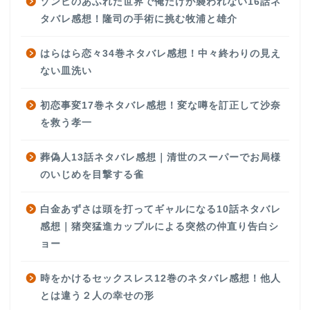
ゾンビのあふれた世界で俺だけが襲われない16話ネ
タバレ感想！隆司の手術に挑む牧浦と雄介
はらはら恋々34巻ネタバレ感想！中々終わりの見え
ない皿洗い
初恋事変17巻ネタバレ感想！変な噂を訂正して沙奈
を救う孝一
葬偽人13話ネタバレ感想｜清世のスーパーでお局様
のいじめを目撃する雀
白金あずさは頭を打ってギャルになる10話ネタバレ
感想｜猪突猛進カップルによる突然の仲直り告白シ
ョー
時をかけるセックスレス12巻のネタバレ感想！他人
とは違う２人の幸せの形