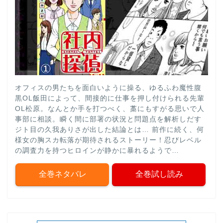
オフィスの男たちを面白いように操る、ゆるふわ魔性腹
黒OL飯田によって、間接的に仕事を押し付けられる先輩
OL松原。なんとか手を打つべく、藁にもすがる思いで人
事部に相談。瞬く間に部署の状況と問題点を解析しだす
ジト目の久我ありさが出した結論とは… 前作に続く、何
様女の胸スカ転落が期待されるストーリー！忍びレベル
の調査力を持つヒロインが静かに暴れるようで…
全巻ネタバレ
全巻試し読み