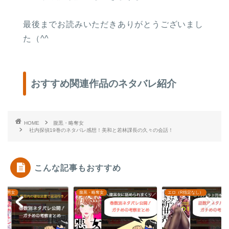
最後までお読みいただきありがとうございまし
た（^^
おすすめ関連作品のネタバレ紹介
HOME
腹黒・略奪女
社内探偵19巻のネタバレ感想！美和と若林課長の久々の会話！
こんな記事もおすすめ
・略奪女
エロ（R指定なし）
こじらせ男女