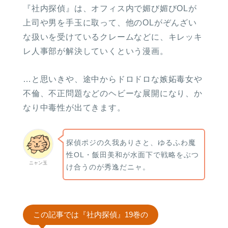
『社内探偵』は、オフィス内で媚び媚びOLが
上司や男を手玉に取って、他のOLがぞんざい
な扱いを受けているクレームなどに、キレッキ
レ人事部が解決していくという漫画。
…と思いきや、途中からドロドロな嫉妬毒女や
不倫、不正問題などのヘビーな展開になり、か
なり中毒性が出てきます。
探偵ポジの久我ありさと、ゆるふわ魔
性OL・飯田美和が水面下で戦略をぶつ
ニャン玉
け合うのが秀逸だニャ。
この記事では『社内探偵』19巻の