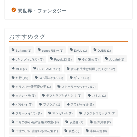
異世界・ファンタジー
おすすめタグ
BLfranc
(1)
comic RiSky
(1)
DAUL
(1)
DUBU
(1)
eヤングマガジン
(2)
Fuyuki23
(1)
G☆Girls
(2)
Jooahri
(1)
MFC
(2)
SPY FAMILY
(1)
すみれ先生は料理したくない
(2)
た行
(19)
ぶっ飛んだOL
(1)
ギフト±
(1)
クラスで一番可愛い子
(1)
ストーリーな女たち
(10)
タナカトモ
(1)
デブとラブと過ちと！
(1)
バトル
(1)
パルシィ
(2)
フジツボ
(1)
フラジャイル
(1)
フリーメイソン
(1)
マンガPark
(1)
リラクトコミックス
(1)
二月の勝者-絶対合格の教室-
(4)
伊藤静
(1)
凪のお暇
(2)
十億のアレ 吉原いちの花魁
(1)
哀愁
(2)
小林有吾
(9)