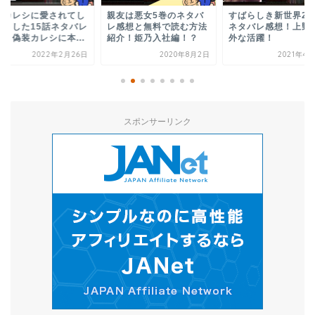
友は悪女5巻のネタバ
すばらしき新世界28巻の
偽装カレシに愛され
感想と無料で読む方法
ネタバレ感想！上野の意
まいました12話ネタ
介！姫乃入社編！？
外な活躍！
感想！胡桃が狙ってい.
2020年8月2日
2021年4月25日
2021年12
スポンサーリンク