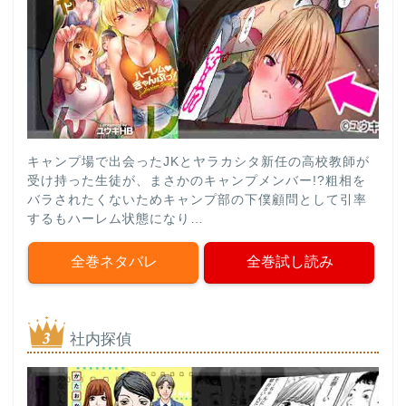
キャンプ場で出会ったJKとヤラカシタ新任の高校教師が
受け持った生徒が、まさかのキャンプメンバー!?粗相を
バラされたくないためキャンプ部の下僕顧問として引率
するもハーレム状態になり…
全巻ネタバレ
全巻試し読み
社内探偵