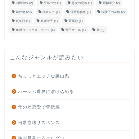
山田金鉄
(2)
平鳥コウ
(1)
悪女の定義
(1)
押切蓮介
(2)
時代物
(20)
橘オレコ
(1)
河野那歩也
(3)
狼陛下の花嫁
(2)
真冬日
(1)
真木蛍五
(1)
藍屋球
(1)
角川コミックス・エース
(4)
野田サトル
(1)
雲
(2)
こんなジャンルが読みたい
ちょっとエッチな裏山系
ハーレム世界に溶け込める
年の差恋愛で背徳感
日常崩壊サスペンス
性が暴発するエログロ