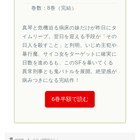
巻数：8巻（完結）
真琴と危機迫る病床の妹だけが昨日にタ
イムリープ。翌日を迎える手段が「その
日人を殺すこと」と判明。いじめ主犯や
暴行魔、サイコ女をターゲットに確実に
日数を進めるも、このSFを暴いてくる
異常刑事とも鬼バトルを展開。絶望感が
病みつきになる完結作！
6巻半額で読む
HOME
エロ（R指定なし）