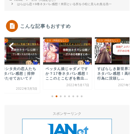
はらはら恋々9巻ネタバレ感想！米田といる所を小松に見られ焦る浩一
こんな記事もおすすめ
（R指定なし）
エロ（R指定なし）
エロ（R指定なし）
ッタん娘じゃダメです
すばらしき新世界34巻の
性欲群青を無料で読
？17巻ネタバレ感想！
ネタバレ感想！高橋との
アプリの調査結果｜
このとこむぎを救出...
行為に没頭し…
ネタバレも紹介！
2022年5月17日
2021年5月27日
2021年1
スポンサーリンク