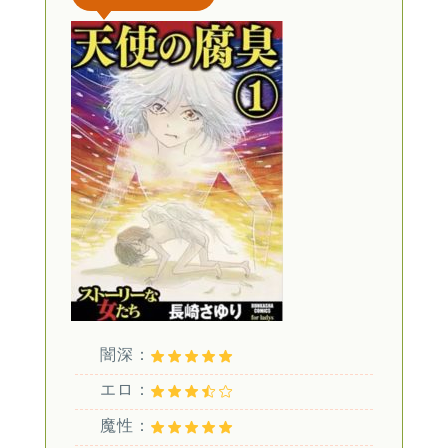
闇深：
エロ：
魔性：