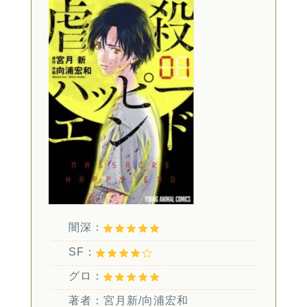
闇深：
SF：
グロ：
著者：宮月新/向浦宏和