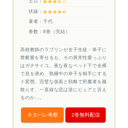
エロ：
伏線：
著者：千代
巻数：8巻（完結）
高校教師のラブリンが女子生徒・幸子に
禁断愛を寄せるも、その異常性愛っぷり
はガチサイコ。夜な夜なベッド下で全裸
で息を潜め、熟睡中の幸子を相手にする
ド変態。完璧な仮面と戦略で邪魔者を蹴
散らす、一直線な恋は逆にピュアと言え
るのか…。
ネタバレ考察
2巻無料配信