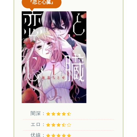
『恋と心臓』
闇深：
エロ：
伏線：