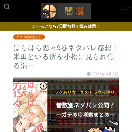
シーモアなら7日間無料で読み放題！
エロ（R指定なし）
はらはら恋々9巻ネタバレ感想！
米田といる所を小松に見られ焦
る浩一
2021年9月2日