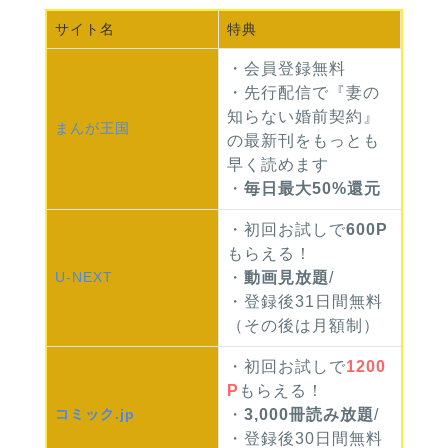
サイト名
特典
・会員登録無料
・先行配信で『妻の
知らない婚前契約』
まんが
王国
の最新刊をもっとも
早く読めます
・
毎日最大50%還元
・初回お試しで
600P
もらえる！
U-NEXT
・
動画見放題
/
・登録後31日間無料
（その後は月額制）
・初回お試しで
1200
P
もらえる！
コミック
.jp
・
3,000冊読み放題
/
・登録後30日間無料