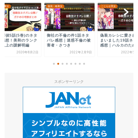
・略奪女
こじらせ男女
こじらせ男女
社の不倫の件1話ネタ
偽装カレシに愛されてし
偽装カレシに愛され
レ感想｜迷惑不倫の被
まいました19話ネタバレ
まいました9話ネタ
者・さつき
感想｜ハルカのために...
感想！看護師たちに
体...
2022年2月9日
2022年5月29日
2021年11
スポンサーリンク