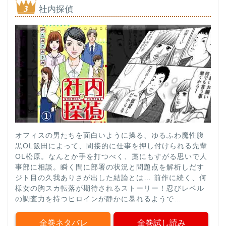
社内探偵
オフィスの男たちを面白いように操る、ゆるふわ魔性腹
黒OL飯田によって、間接的に仕事を押し付けられる先輩
OL松原。なんとか手を打つべく、藁にもすがる思いで人
事部に相談。瞬く間に部署の状況と問題点を解析しだす
ジト目の久我ありさが出した結論とは… 前作に続く、何
様女の胸スカ転落が期待されるストーリー！忍びレベル
の調査力を持つヒロインが静かに暴れるようで…
全巻ネタバレ
全巻試し読み