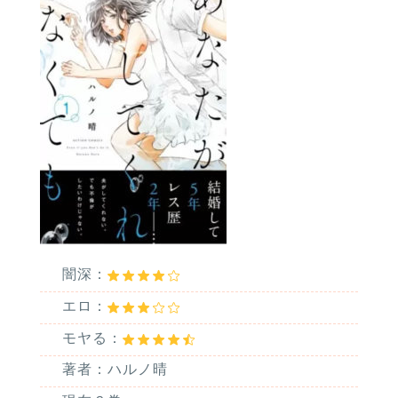
闇深：
エロ：
モヤる：
著者：ハルノ晴