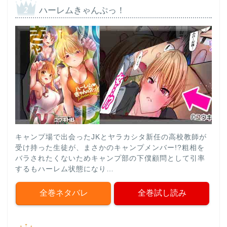
ハーレムきゃんぷっ！
キャンプ場で出会ったJKとヤラカシタ新任の高校教師が
受け持った生徒が、まさかのキャンプメンバー!?粗相を
バラされたくないためキャンプ部の下僕顧問として引率
するもハーレム状態になり…
全巻ネタバレ
全巻試し読み