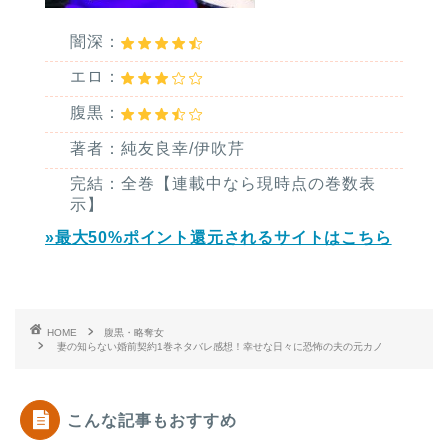
闇深：
エロ：
腹黒：
著者：純友良幸/伊吹芹
完結：全巻【連載中なら現時点の巻数表
示】
»最大50%ポイント還元されるサイトはこちら
HOME
腹黒・略奪女
妻の知らない婚前契約1巻ネタバレ感想！幸せな日々に恐怖の夫の元カノ
こんな記事もおすすめ