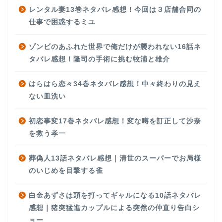
レンタル妻13巻ネタバレ感想！今回は３店舗合同の
仕事で困惑するミユ
ゾンビのあふれた世界で俺だけが襲われない16話ネ
タバレ感想！隆司の手術に挑む牧浦と雄介
はらはら恋々34巻ネタバレ感想！中々終わりの見え
ない皿洗い
初恋事変17巻ネタバレ感想！変な噂を訂正して沙奈
を救う孝一
葬偽人13話ネタバレ感想｜清世のスーパーでお局様
のいじめを目撃する雀
白金あずさは頭を打ってギャルになる10話ネタバレ
感想｜猪突猛進カップルによる突然の仲直り告白シ
ョー