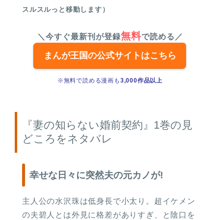
スルスルっと移動します）
無料
＼今すぐ最新刊が登録
で読める／
まんが王国の公式サイトはこちら
※無料で読める漫画も
3,000作品以上
『妻の知らない婚前契約』1巻の見
どころをネタバレ
幸せな日々に突然夫の元カノが!
主人公の水沢珠は低身長で小太り。超イケメン
の夫碧人とは外見に格差がありすぎ、と陰口を