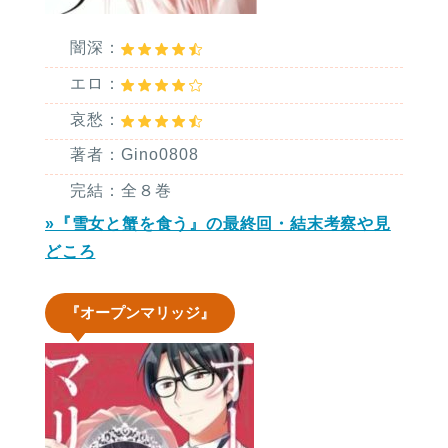
闇深：
エロ：
哀愁：
著者：Gino0808
完結：全８巻
»『雪女と蟹を食う』の最終回・結末考察や見
どころ
『オープンマリッジ』