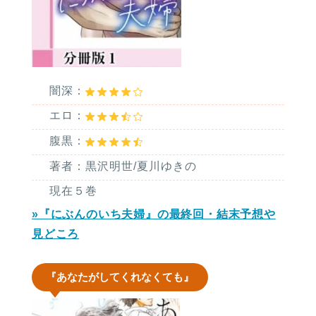
闇深：
エロ：
腹黒：
著者：黒沢明世/夏川ゆきの
現在５巻
»『にぶんのいち夫婦』の最終回・結末予想や
見どころ
『あなたがしてくれなくても』