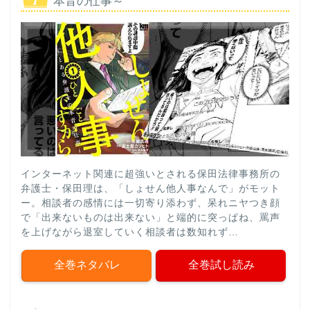
本音の仕事～
インターネット関連に超強いとされる保田法律事務所の
弁護士・保田理は、「しょせん他人事なんで」がモット
ー。相談者の感情には一切寄り添わず、呆れニヤつき顔
で「出来ないものは出来ない」と端的に突っぱね、罵声
を上げながら退室していく相談者は数知れず…
全巻ネタバレ
全巻試し読み