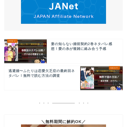
妻の知らない婚前契約2巻ネタバレ感
想！愛の糸が複雑に絡み合う予感
逃避婚〜ふたりは恋愛欠乏症の最終回ネ
タバレ！無料で読む方法の調査
＼無料期間に解約OK／