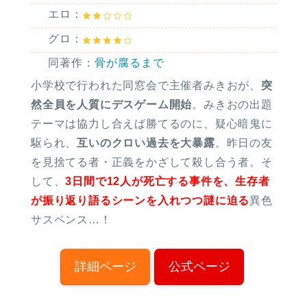
エロ：
グロ：
同著作：
骨が腐るまで
小学校で行われた同窓会で主催者みきおが、
突
然全員を人質にデスゲーム開始
。みきおの出題
テーマは協力し合えば勝てるのに、疑心暗鬼に
駆られ、
互いのクロい過去を大暴露
。昨日の友
を見捨てる者・正義をかざして殺し合う者。そ
して、
3日間で12人が死亡する事件を、生存者
が振り返り語るシーンを入れつつ謎に迫る
異色
サスペンス…！
詳細ページ
公式ページ