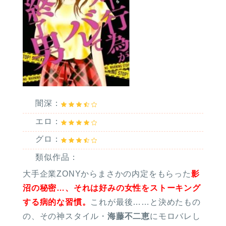
闇深：
エロ：
グロ：
類似作品：
大手企業ZONYからまさかの内定をもらった
影
沼の秘密…、それは好みの女性をストーキング
する病的な習慣。
これが最後……と決めたもの
の、その神スタイル・
海藤不二恵
にモロバレし