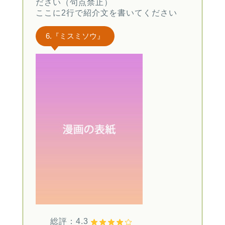
ださい（句点禁止）
ここに2行で紹介文を書いてください
6.『ミスミソウ』
総評：4.3