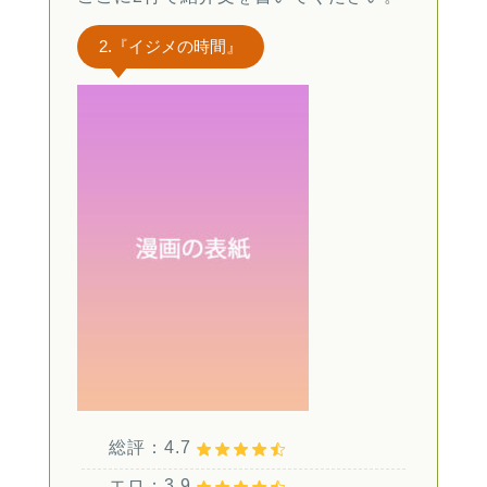
2.『イジメの時間』
総評：4.7
エロ：3.9