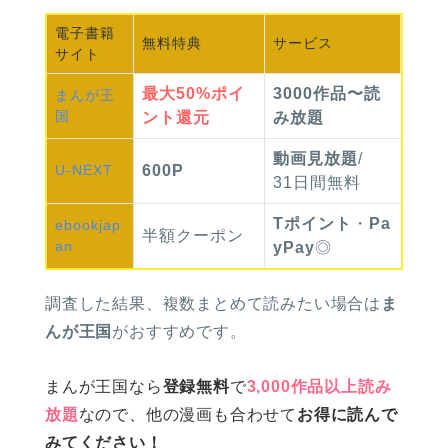
電子書籍
無料
特典
サービス
サイト
最大
50%
ポイ
3000作品〜読
まんが
王
国
ント還元
み放題
動画見放題
/
U-NEXT
600P
31日間無料
Tポイント
・
Pa
ebook
jap
半額
クーポン
an
yPay
◎
調査した結果、複数まとめて読みたい場合は
ま
んが王国
がおすすめです。
まんが王国なら
登録無料
で
3,000作品以上読み
放題
なので、他の漫画も合わせて
お得に読んで
みてください！