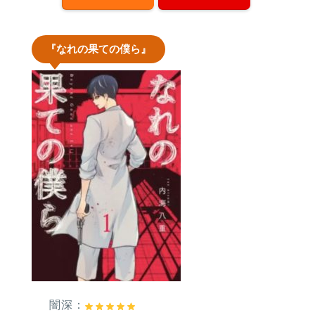
『なれの果ての僕ら』
闇深：