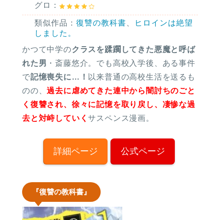
グロ：
類似作品：
復讐の教科書
、
ヒロインは絶望
しました。
かつて中学の
クラスを蹂躙してきた悪魔と呼ば
れた男
・斎藤悠介。でも高校入学後、ある事件
で
記憶喪失に…！
以来普通の高校生活を送るも
のの、
過去に虐めてきた連中から闇討ちのごと
く復讐され、徐々に記憶を取り戻し、凄惨な過
去と対峙していく
サスペンス漫画。
詳細ページ
公式ページ
『復讐の教科書』