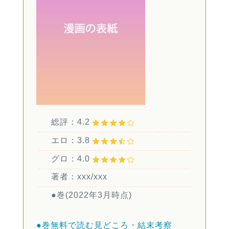
総評：4.2
エロ：3.8
グロ：4.0
著者：xxx/xxx
●巻(2022年3月時点)
●巻無料で読む
見どころ・結末考察