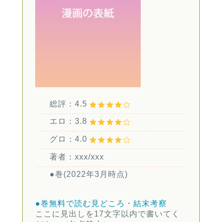
総評：4.5
エロ：3.8
グロ：4.0
著者：xxx/xxx
●巻(2022年3月時点)
●巻無料で読む
見どころ・結末考察
ここに見出しを17文字以内で書いてく