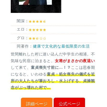
闇深：
エロ：
グロ：
同著作：
健康で文化的な最低限度の生活
世間離れした村に迷い込んだ中学生の相浦。不
気味な民宿に泊まると、
女将がまさかの夜這い
して来て、
童貞喪失寸前に…！？
ここは思春期
になると、いわゆる
童貞・処女喪失の儀式を近
所の大人たちが筆おろし・水上げする、貞操観
念がぶっ壊れた村で…
詳細ページ
公式ページ