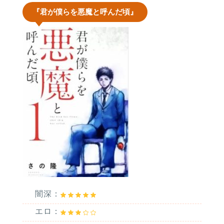
『君が僕らを悪魔と呼んだ頃』
闇深：
エロ：