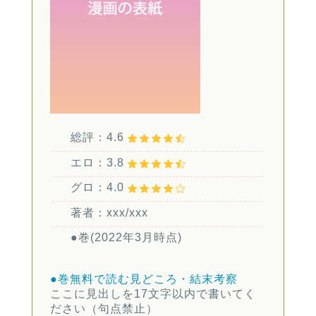
総評：4.6
エロ：3.8
グロ：4.0
著者：xxx/xxx
●巻(2022年3月時点)
●巻無料で読む
見どころ・結末考察
ここに見出しを17文字以内で書いてく
ださい（句点禁止）