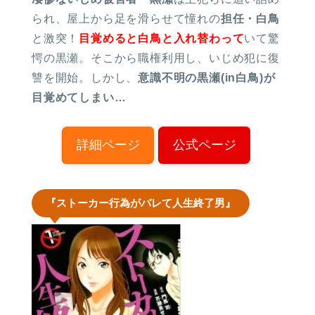
られ、屋上から足を滑らせて憧れの
担任・白鳥
と激突！
目覚めると白鳥と入れ替わって
いて驚
愕の黒瀬。そこから職権利用し、いじめ犯に復
讐を開始。しかし、
意識不明の黒瀬(in白鳥)が
目覚めてしまい…
詳細ページ
公式ページ
『ストーカー行為がバレて人生終了男』