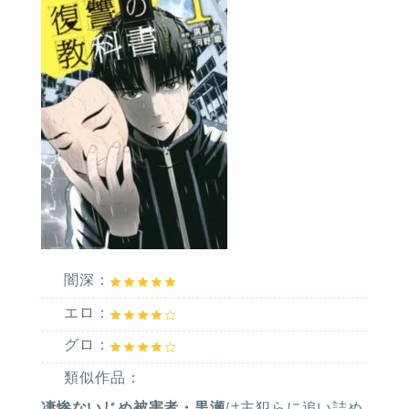
闇深：
エロ：
グロ：
類似作品：
凄惨ないじめ被害者・黒瀬
は主犯らに追い詰め