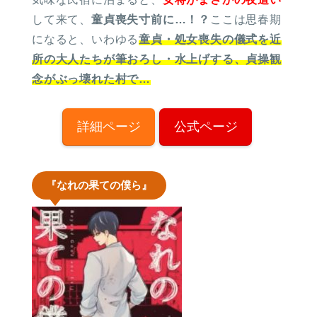
して来て、
童貞喪失寸前に…！？
ここは思春期
になると、いわゆる
童貞・処女喪失の儀式を近
所の大人たちが筆おろし・水上げする、貞操観
念がぶっ壊れた村で…
詳細ページ
公式ページ
『なれの果ての僕ら』