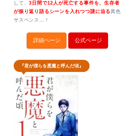
して、
3日間で12人が死亡する事件を、生存者
が振り返り語るシーンを入れつつ謎に迫る
異色
サスペンス…！
詳細ページ
公式ページ
『君が僕らを悪魔と呼んだ頃』