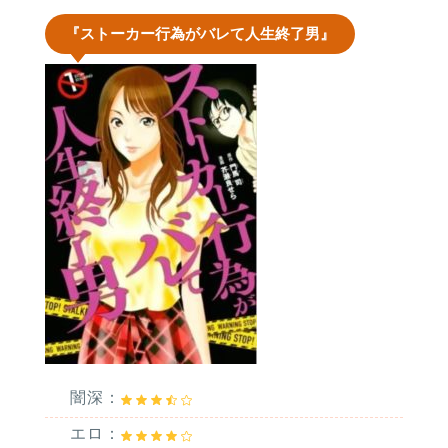
『ストーカー行為がバレて人生終了男』
闇深：
エロ：