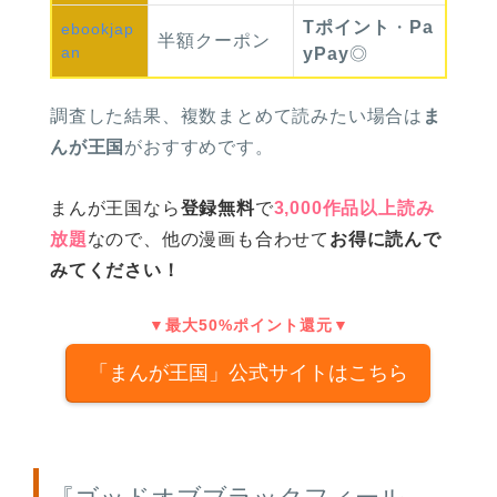
Tポイント
・
Pa
ebook
jap
半額
クーポン
an
yPay
◎
調査した結果、複数まとめて読みたい場合は
ま
んが王国
がおすすめです。
まんが王国なら
登録無料
で
3,000作品以上読み
放題
なので、他の漫画も合わせて
お得に読んで
みてください！
▼最大50%ポイント還元▼
「まんが王国」公式サイトはこちら