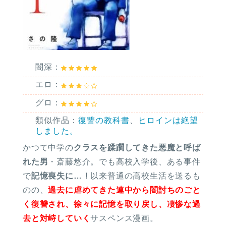
闇深：
エロ：
グロ：
類似作品：
復讐の教科書
、
ヒロインは絶望
しました。
かつて中学の
クラスを蹂躙してきた悪魔と呼ば
れた男
・斎藤悠介。でも高校入学後、ある事件
で
記憶喪失に…！
以来普通の高校生活を送るも
のの、
過去に虐めてきた連中から闇討ちのごと
く復讐され、徐々に記憶を取り戻し、凄惨な過
去と対峙していく
サスペンス漫画。