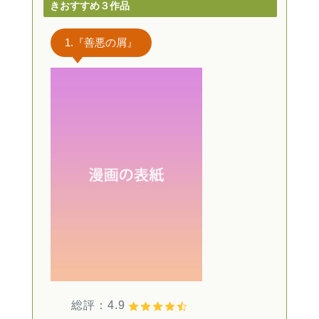
きおすすめ３作品
1.『善悪の屑』
総評：4.9