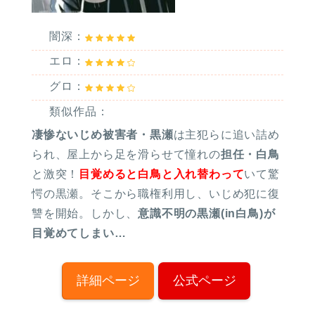
闇深：
エロ：
グロ：
類似作品：
凄惨ないじめ被害者・黒瀬
は主犯らに追い詰め
られ、屋上から足を滑らせて憧れの
担任・白鳥
と激突！
目覚めると白鳥と入れ替わって
いて驚
愕の黒瀬。そこから職権利用し、いじめ犯に復
讐を開始。しかし、
意識不明の黒瀬(in白鳥)が
目覚めてしまい…
詳細ページ
公式ページ