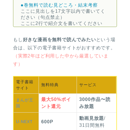
●巻無料で読む
見どころ・結末考察
ここに見出しを17文字以内で書いてく
ださい（句点禁止）
ここに2行で紹介文を書いてください
もし
好きな漫画を無料で読んでみたい
という場
合は、以下の電子書籍サイトがおすすめです。
（実際2年ほど利用した中から厳選していま
す）
電子書籍
無料
特典
サービス
サイト
最大
50%
ポイ
3000作品〜読
まんが
王
国
ント還元
み放題
動画見放題
/
U-NEXT
600P
31日間無料