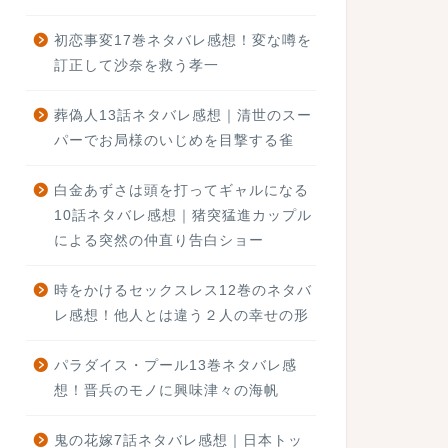
初恋事変17巻ネタバレ感想！変な噂を
訂正して沙奈を救う孝一
葬偽人13話ネタバレ感想｜清世のスー
パーでお局様のいじめを目撃する雀
白金あずさは頭を打ってギャルになる
10話ネタバレ感想｜猪突猛進カップル
による突然の仲直り告白ショー
時をかけるセックスレス12巻のネタバ
レ感想！他人とは違う２人の幸せの形
パラダイス・プール13巻ネタバレ感
想！晋兵のモノに興味津々の海帆
鬼の花嫁7話ネタバレ感想｜日本トッ