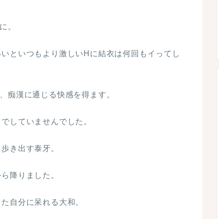
に。
いいといつもより激しいHに結衣は何回もイってし
に、痴漢に通じる快感を得ます。
までしていませんでした。
て歩き出す泰牙。
から降りました。
った自分に呆れる大和。