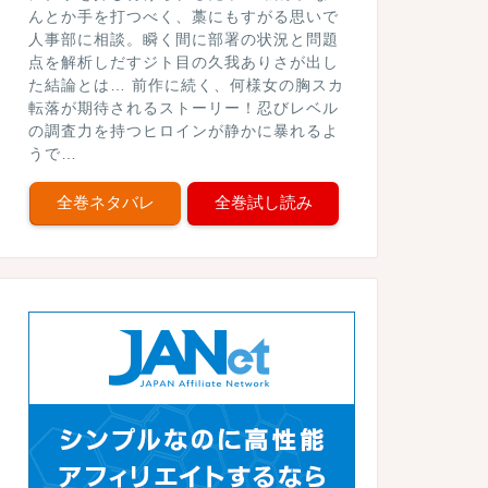
んとか手を打つべく、藁にもすがる思いで
人事部に相談。瞬く間に部署の状況と問題
点を解析しだすジト目の久我ありさが出し
た結論とは… 前作に続く、何様女の胸スカ
転落が期待されるストーリー！忍びレベル
の調査力を持つヒロインが静かに暴れるよ
うで…
全巻ネタバレ
全巻試し読み