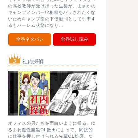
の高校教師が受け持った生徒が、まさかの
キャンプメンバー!?粗相をバラされたくな
いためキャンプ部の下僕顧問として引率す
るもハーレム状態になり…
全巻ネタバレ
全巻試し読み
社内探偵
オフィスの男たちを面白いように操る、ゆ
るふわ魔性腹黒OL飯田によって、間接的
に仕事を押し付けられる先輩OL松原。な