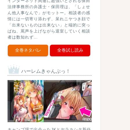
インターネット関連に超強いとされる保田
法律事務所の弁護士・保田理は、「しょせ
ん他人事なんで」がモットー。相談者の感
情には一切寄り添わず、呆れニヤつき顔で
「出来ないものは出来ない」と端的に突っ
ぱね、罵声を上げながら退室していく相談
者は数知れず…
全巻ネタバレ
全巻試し読み
ハーレムきゃんぷっ！
キャンプ場で出会ったJKとヤラカシタ新任