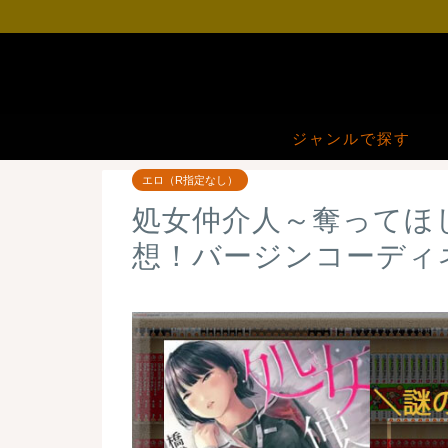
ジャンルで探す
エロ（R指定なし）
処女仲介人～奪ってほ
想！バージンコーディ