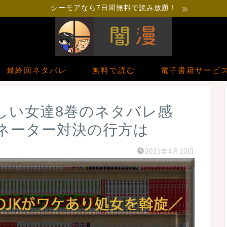
シーモアなら7日間無料で読み放題！
最終回ネタバレ
無料で読む
電子書籍サービ
しい女達8巻のネタバレ感
ネーター対決の行方は
2021年4月10日