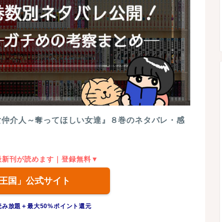
女仲介人～奪ってほしい女達』８巻のネタバレ・感
最新刊が読めます｜登録無料▼
王国」公式サイト
読み放題＋最大50%ポイント還元