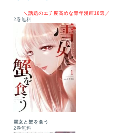
＼話題のエチ度高めな青年漫画10選／
2巻無料
雪女と蟹を食う
2巻無料