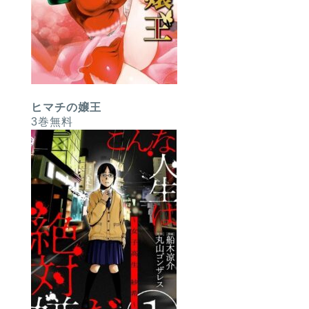
ヒマチの嬢王
3巻無料