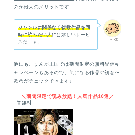
のが最大のメリットです。
ジャンルに関係なく複数作品を同
時に読みたい人
には嬉しいサービ
ニャン玉
スだニャ。
他にも、まんが王国では期間限定の無料配信キ
ャンペーンもあるので、気になる作品の初巻〜
数巻がチェックできます♪
＼期間限定で読み放題！人気作品10選／
1巻無料