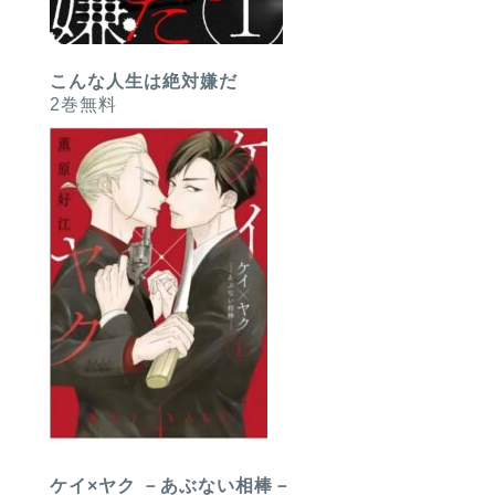
こんな人生は絶対嫌だ
2巻無料
ケイ×ヤク －あぶない相棒－