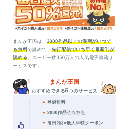
まんが王国は、
3000作品以上の漫画がいつで
も無料
で読めて、
先行配信でいち早く最新刊が
読める
、ユーザー数350万人の人気電子書籍サ
ービスです。
まんが王国
5
おすすめできる
つのサービス
登録無料
3000作品
読み放題
毎日2回×最大半額クーポン