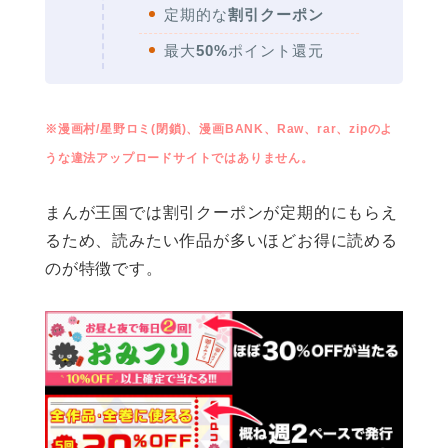
定期的な
割引クーポン
最大
50%
ポイント還元
※漫画村/星野ロミ(閉鎖)、漫画BANK、Raw、rar、zipのよ
うな違法アップロードサイトではありません。
まんが王国では割引クーポンが定期的にもらえ
るため、読みたい作品が多いほどお得に読める
のが特徴です。