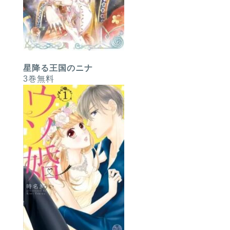
星降る王国のニナ
3巻無料