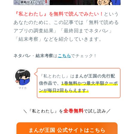
『私とわたし』を無料で読んでみたい！
という
あなたのために、この記事では「無料で読める
アプリの調査結果」「最終回までネタバレ」
「結末考察」などを紹介していきます。
ネタバレ
・
結末考察
は
こちら
でチェック！
『私とわたし』は
まんが王国の先行配
信作品で、
1巻無料かつ
最大半額クーポ
マドカ
ンが毎日2回もらえます♪
全巻無料
／
＼
『私とわたし』を
で試し読み
まんが王国 公式サイトはこちら