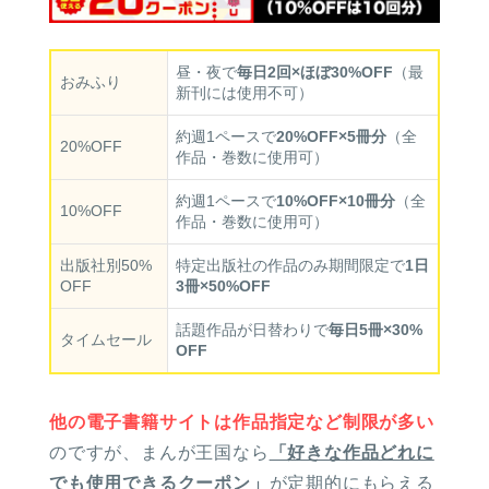
昼・夜で
毎日2回×ほぼ30%OFF
（最
おみふり
新刊には使用不可）
約週1ペースで
20%OFF×5冊分
（全
20%OFF
作品・巻数に使用可）
約週1ペースで
10%OFF×10冊分
（全
10%OFF
作品・巻数に使用可）
出版社別50%
特定出版社の作品のみ期間限定で
1日
OFF
3冊×50%OFF
話題作品が日替わりで
毎日5冊×30%
タイムセール
OFF
他の電子書籍サイトは作品指定など制限が多い
のですが、まんが王国なら
「好きな作品どれに
でも使用できるクーポン」
が定期的にもらえる