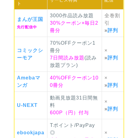
サービス
特典
配信
ト
3000作品読み放題
全巻
割
まんが
王国
30%クーポン×毎日2
引
先行配信中
冊分
»
評判
70%OFFクーポン1
コミック
シ
冊分
×
ーモア
7日間読み放題
(読み
»
評判
放題プラン)
Ameba
マ
40%OFFクーポン10
×
ンガ
0冊分
»
評判
動画見放題31日間無
×
U-NEXT
料
»
評判
600P（円）付与
Tポイント/PayPay
ebook
japa
◎
×