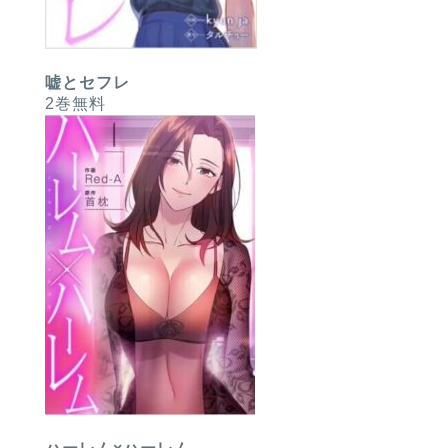
嘘とセフレ
2巻無料