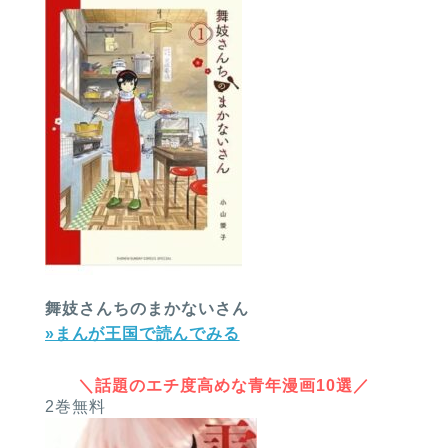
舞妓さんちのまかないさん
»まんが王国で読んでみる
＼話題のエチ度高めな青年漫画10選／
2巻無料