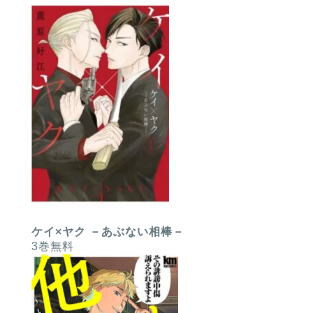
ケイ×ヤク －あぶない相棒－
3巻無料