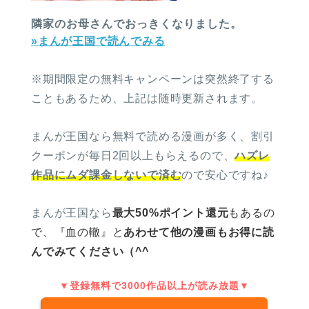
隣家のお母さんでおっきくなりました。
»まんが王国で読んでみる
※期間限定の無料キャンペーンは突然終了する
こともあるため、上記は随時更新されます。
まんが王国なら無料で読める漫画が多く、割引
クーポンが毎日2回以上もらえるので、
ハズレ
作品にムダ課金しないで済む
ので安心ですね♪
まんが王国なら
最大50%ポイント還元
もあるの
で、
『血の轍』と
あわせて他の漫画もお得に読
んでみてください（^^
▼登録無料で3000作品以上が読み放題▼