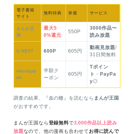
電子書籍
無料
特典
単価
サービス
サイト
最大
5
3000作品〜
まんが
王
550P
国
0%
還元
読み放題
動画見放題
/
U-NEXT
600P
605円
31日間無料
Tポイン
半額
ク
ebook
jap
605円
ト
・
PayPa
an
ーポン
y
◎
調査の結果、
『血の轍』を読むなら
まんが王国
がおすすめです。
まんが王国なら
登録無料
で
3,000作品以上読み
放題
なので、他の漫画も合わせて
お得に読んで