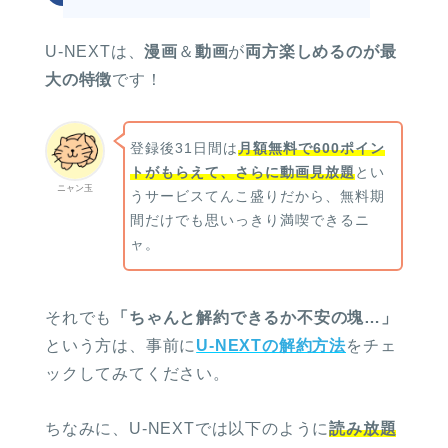
U-NEXTは、
漫画
＆
動画
が
両方楽しめるのが最
大の特徴
です！
登録後31日間は
月額無料で600ポイン
トがもらえて、さらに動画見放題
とい
ニャン玉
うサービスてんこ盛りだから、無料期
間だけでも思いっきり満喫できるニ
ャ。
それでも
「ちゃんと解約できるか不安の塊…」
という方は、事前に
U-NEXTの解約方法
をチェ
ックしてみてください。
ちなみに、U-NEXTでは以下のように
読み放題