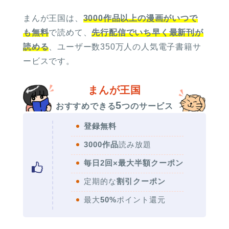
まんが王国は、
3000作品以上の漫画がいつで
も無料
で読めて、
先行配信でいち早く最新刊が
読める
、ユーザー数350万人の人気電子書籍サ
ービスです。
まんが王国
5
おすすめできる
つのサービス
登録無料
3000作品
読み放題
毎日2回×最大半額クーポン
定期的な
割引クーポン
最大
50%
ポイント還元