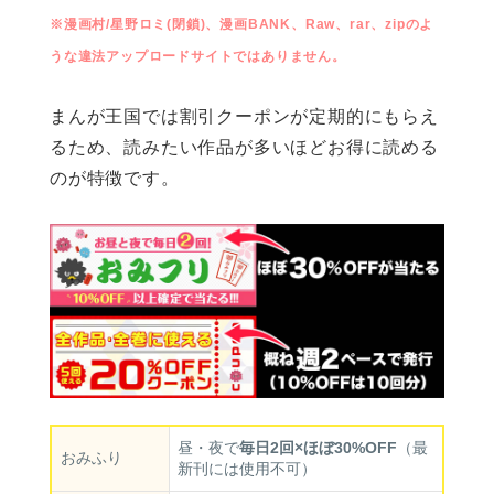
※漫画村/星野ロミ(閉鎖)、漫画BANK、Raw、rar、zipのよ
うな違法アップロードサイトではありません。
まんが王国では割引クーポンが定期的にもらえ
るため、読みたい作品が多いほどお得に読める
のが特徴です。
昼・夜で
毎日2回×ほぼ30%OFF
（最
おみふり
新刊には使用不可）