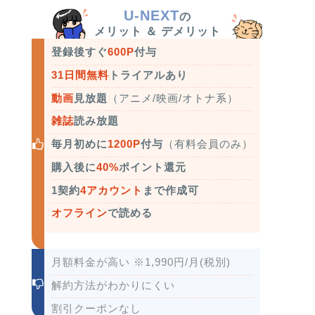
U-NEXT
の
メリット ＆ デメリット
登録後すぐ
600P
付与
31日間無料
トライアルあり
動画
見放題
（アニメ/映画/オトナ系）
雑誌
読み放題
毎月初めに
1200P
付与
（有料会員のみ）
購入後に
40%
ポイント還元
1契約
4アカウント
まで作成可
オフライン
で読める
月額料金が高い ※1,990円/月(税別)
解約方法がわかりにくい
割引クーポンなし