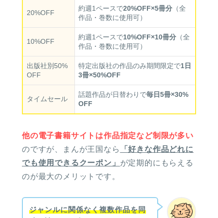
約週1ペースで
20%OFF×5冊分
（全
20%OFF
作品・巻数に使用可）
約週1ペースで
10%OFF×10冊分
（全
10%OFF
作品・巻数に使用可）
出版社別50%
特定出版社の作品のみ期間限定で
1日
OFF
3冊×50%OFF
話題作品が日替わりで
毎日5冊×30%
タイムセール
OFF
他の電子書籍サイトは作品指定など制限が多い
のですが、まんが王国なら
「好きな作品どれに
でも使用できるクーポン」
が定期的にもらえる
のが最大のメリットです。
ジャンルに関係なく複数作品を同