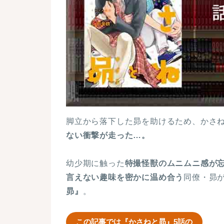
脚立から落下した昴を助けるため、かさ
ない衝撃が走った…。
幼少期に触った
特撮怪獣のムニムニ感が
言えない趣味を密かに温め合う
同僚・昴
昴』
。
この記事では『かさねと昴』5話の