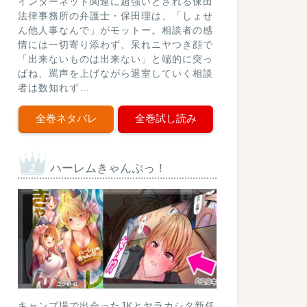
インターネット関連に超強いとされる保田
法律事務所の弁護士・保田理は、「しょせ
ん他人事なんで」がモットー。相談者の感
情には一切寄り添わず、呆れニヤつき顔で
「出来ないものは出来ない」と端的に突っ
ぱね、罵声を上げながら退室していく相談
者は数知れず…
全巻ネタバレ
全巻試し読み
ハーレムきゃんぷっ！
キャンプ場で出会ったJKとヤラカシタ新任