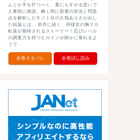
んとか手を打つべく、藁にもすがる思いで
人事部に相談。瞬く間に部署の状況と問題
点を解析しだすジト目の久我ありさが出し
た結論とは… 前作に続く、何様女の胸スカ
転落が期待されるストーリー！忍びレベル
の調査力を持つヒロインが静かに暴れるよ
うで…
全巻ネタバレ
全巻試し読み