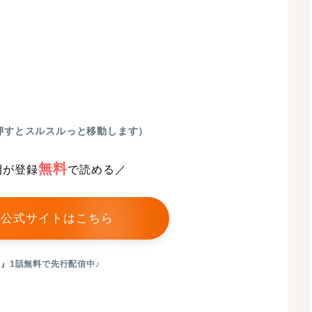
押すとスルスルっと移動します）
無料
刊が登録
で読める／
 公式サイトはこちら
』1話無料で先行配信中♪