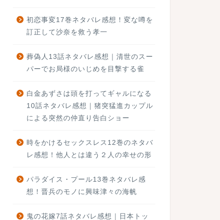
初恋事変17巻ネタバレ感想！変な噂を
訂正して沙奈を救う孝一
葬偽人13話ネタバレ感想｜清世のスー
パーでお局様のいじめを目撃する雀
白金あずさは頭を打ってギャルになる
10話ネタバレ感想｜猪突猛進カップル
による突然の仲直り告白ショー
時をかけるセックスレス12巻のネタバ
レ感想！他人とは違う２人の幸せの形
パラダイス・プール13巻ネタバレ感
想！晋兵のモノに興味津々の海帆
鬼の花嫁7話ネタバレ感想｜日本トッ