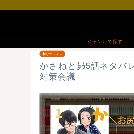
ジャンルで探す
和むオフィス
かさねと昴5話ネタバ
対策会議