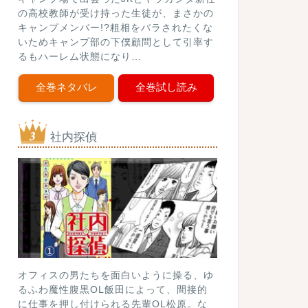
の高校教師が受け持った生徒が、まさかの
キャンプメンバー!?粗相をバラされたくな
いためキャンプ部の下僕顧問として引率す
るもハーレム状態になり…
全巻ネタバレ
全巻試し読み
社内探偵
オフィスの男たちを面白いように操る、ゆ
るふわ魔性腹黒OL飯田によって、間接的
に仕事を押し付けられる先輩OL松原。な