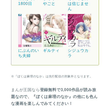
1800日
やごと
は信じませ
ん
にぶんのい
ギルティ
シジュウカ
ち夫婦
ラ
※『ぼくは麻理のなか』は先行配信の対象外となります。
まんが王国なら
登録無料で3,000作品が読み放
題なので、『ぼくは麻理のなか』の他にも色ん
な漫画を楽しんでみてください！