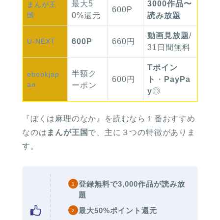
最大
5
3000作品〜
まんが
王
600P
国
0%
還元
読み放題
動画見放題
/
U-NEXT
600P
660円
31日間無料
Tポイン
半額
ク
ebook
jap
600円
ト
・
PayPa
an
ーポン
y
◎
『ぼくは麻理のなか』を読むなら１番おすすめ
なのは
まんが王国
で
、主に３つの特徴がありま
す。
登録無料で3,000作品が読み放
題
最大50%ポイント還元