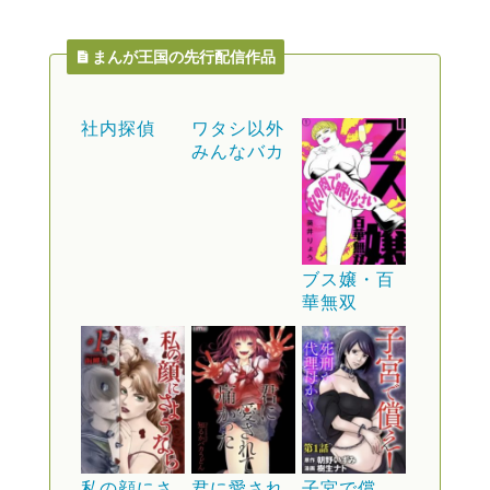
まんが王国の先行配信作品
社内探偵
ワタシ以外
みんなバカ
ブス嬢・百
華無双
私の顔にさ
君に愛され
子宮で償