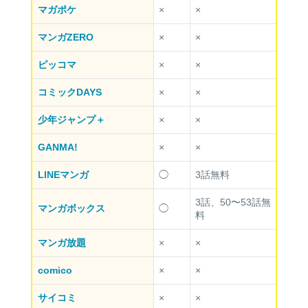
マガポケ
×
×
マンガZERO
×
×
ピッコマ
×
×
コミックDAYS
×
×
少年ジャンプ＋
×
×
GANMA!
×
×
LINEマンガ
◯
3話無料
3話、50〜53話無
マンガボックス
◯
料
マンガ放題
×
×
comico
×
×
サイコミ
×
×