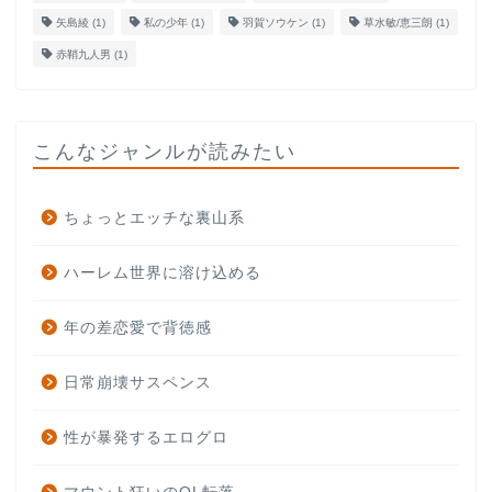
矢島綾
(1)
私の少年
(1)
羽賀ソウケン
(1)
草水敏/恵三朗
(1)
赤鞘九人男
(1)
こんなジャンルが読みたい
ちょっとエッチな裏山系
ハーレム世界に溶け込める
年の差恋愛で背徳感
日常崩壊サスペンス
性が暴発するエログロ