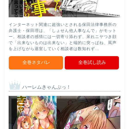
インターネット関連に超強いとされる保田法律事務所の
弁護士・保田理は、「しょせん他人事なんで」がモット
ー。相談者の感情には一切寄り添わず、呆れニヤつき顔
で「出来ないものは出来ない」と端的に突っぱね、罵声
を上げながら退室していく相談者は数知れず…
全巻ネタバレ
全巻試し読み
ハーレムきゃんぷっ！