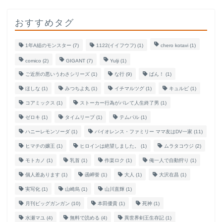
おすすめタグ
1年A組のモンスター
(7)
1122(イイフウフ)
(1)
chero kotavi
(1)
comico
(2)
GIGANT
(7)
Yulji
(1)
ご近所の悪いうわさシリーズ
(1)
な行
(9)
ばん！
(1)
ほしな
(1)
みつちよ丸
(1)
イチマルツグ
(1)
キュルピ
(1)
コアミックス
(1)
ストーカー行為がバレて人生終了男
(1)
ゼロキ
(1)
タイムリープ
(1)
テムパル
(1)
ハニーレモンソーダ
(1)
バイオレンス・ファミリー ママ友はDV一家
(11)
ヒマチの嬢王
(1)
ヒロインは絶望しました。
(1)
ムラタコウジ
(2)
モトカノ
(1)
乳首
(1)
作楽ロク
(1)
俺一人で自動狩り
(1)
個人差あります
(1)
函岬誉
(1)
大人
(1)
大沢在昌
(1)
実写化
(1)
山崎烏
(1)
山川直輝
(1)
月刊ビッグガンガン
(10)
本田優貴
(1)
死神
(1)
水瀬マユ
(4)
無料で読める
(4)
異世界剣王生存記
(1)