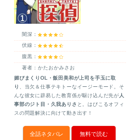
闇深：
伏線：
腹黒：
著者：かたおかみさお
媚びまくりOL・飯田美和が上司を手玉に取
り
、当欠＆仕事テキトーなイージーモード。そ
んな彼女に辟易した教育係が駆け込んだ先が
人
事部のジト目・久我ありさ
と。はびこるオフィ
スの問題解決に向けて動き出す！
全話ネタバレ
無料で読む