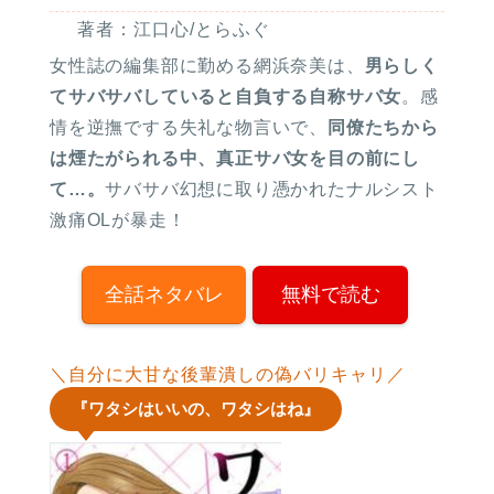
著者：江口心/とらふぐ
女性誌の編集部に勤める網浜奈美は、
男らしく
てサバサバしていると自負する自称サバ女
。感
情を逆撫でする失礼な物言いで、
同僚たちから
は煙たがられる中、真正サバ女を目の前にし
て…。
サバサバ幻想に取り憑かれたナルシスト
激痛OLが暴走！
全話ネタバレ
無料で読む
＼自分に大甘な後輩潰しの偽バリキャリ／
『ワタシはいいの、ワタシはね』