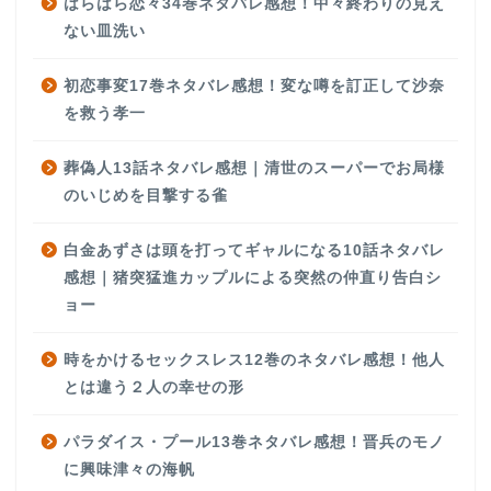
はらはら恋々34巻ネタバレ感想！中々終わりの見え
ない皿洗い
初恋事変17巻ネタバレ感想！変な噂を訂正して沙奈
を救う孝一
葬偽人13話ネタバレ感想｜清世のスーパーでお局様
のいじめを目撃する雀
白金あずさは頭を打ってギャルになる10話ネタバレ
感想｜猪突猛進カップルによる突然の仲直り告白シ
ョー
時をかけるセックスレス12巻のネタバレ感想！他人
とは違う２人の幸せの形
パラダイス・プール13巻ネタバレ感想！晋兵のモノ
に興味津々の海帆