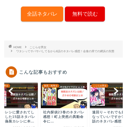
全話ネタバレ
無料で読む
HOME
こじらせ男女
ワタシってサバサバしてるから9話のネタバレ感想！会食の席での網浜の失態
こんな記事もおすすめ
・略奪女
こじらせ男女
こじらせ男女
内探偵23巻のネタバレ
遠回り～それでも好きに
北川さんは繋がりた
想！町上突然の異動命
なっていいですか?～24
話ネタバレ感想！百
に…
話のネタバレ感想！優...
突然の告白に困惑す
あ...