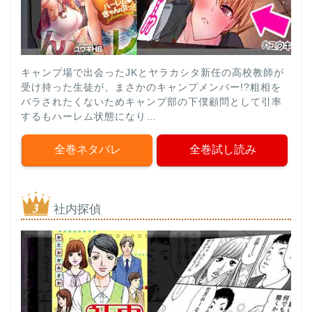
キャンプ場で出会ったJKとヤラカシタ新任の高校教師が
受け持った生徒が、まさかのキャンプメンバー!?粗相を
バラされたくないためキャンプ部の下僕顧問として引率
するもハーレム状態になり…
全巻ネタバレ
全巻試し読み
社内探偵