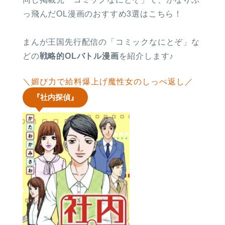
っ飛んだOL漫画のおすすめ3選はこちら！
まんが王国先行配信の「コミックなにとぞ」な
どの
戦略的OLバトル漫画
を紹介します♪
＼媚び力で給料爆上げ魔性女のしっぺ返し／
『社内探偵』