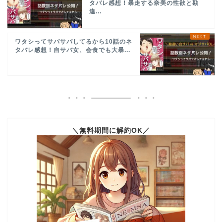
タバレ感想！暴走する奈美の性欲と勘
違...
ワタシってサバサバしてるから10話のネ
タバレ感想！自サバ女、会食でも大暴...
＼無料期間に解約OK／