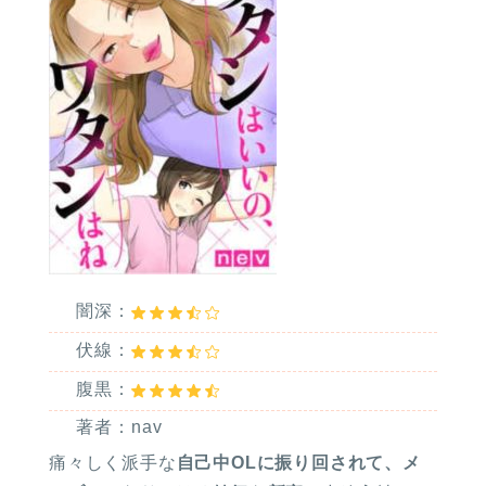
闇深：
伏線：
腹黒：
著者：nav
痛々しく派手な
自己中OLに振り回されて、メ