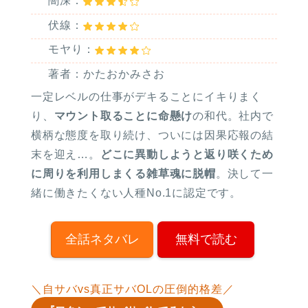
闇深：
伏線：
モヤり：
著者：かたおかみさお
一定レベルの仕事がデキることにイキりまく
り、
マウント取ることに命懸け
の和代。社内で
横柄な態度を取り続け、ついには因果応報の結
末を迎え…。
どこに異動しようと返り咲くため
に周りを利用しまくる雑草魂に脱帽
。決して一
緒に働きたくない人種No.1に認定です。
全話ネタバレ
無料で読む
＼自サバvs真正サバOLの圧倒的格差／