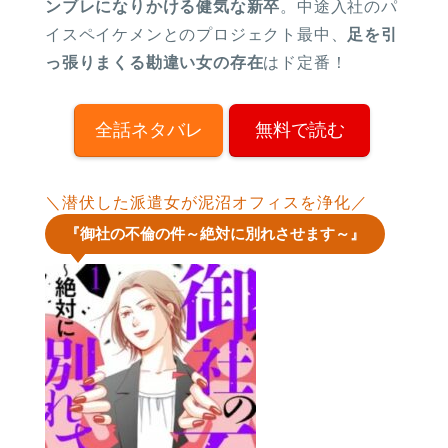
ンブレになりかける健気な新卒
。中途入社のパ
イスペイケメンとのプロジェクト最中、
足を引
っ張りまくる勘違い女の存在
はド定番！
全話ネタバレ
無料で読む
＼潜伏した派遣女が泥沼オフィスを浄化／
『御社の不倫の件～絶対に別れさせます～』