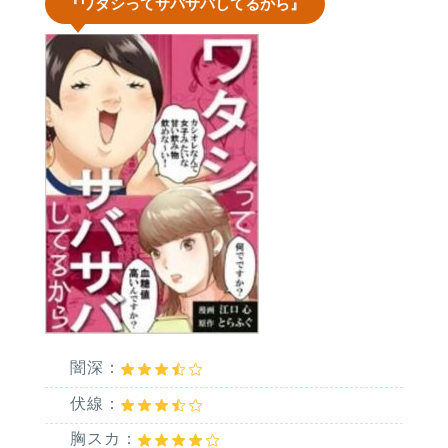
『ワタシってサバサバしてるから』
闇深：
伏線：
胸スカ：