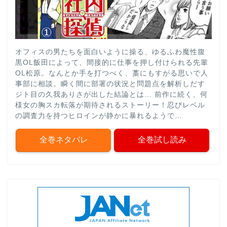
オフィスの男たちを面白いように操る、ゆるふわ魔性腹
黒OL飯田によって、間接的に仕事を押し付けられる先輩
OL松原。なんとか手を打つべく、藁にもすがる思いで人
事部に相談。瞬く間に部署の状況と問題点を解析しだす
ジト目の久我ありさが出した結論とは… 前作に続く、何
様女の胸スカ転落が期待されるストーリー！忍びレベル
の調査力を持つヒロインが静かに暴れるようで…
全巻ネタバレ
全巻試し読み