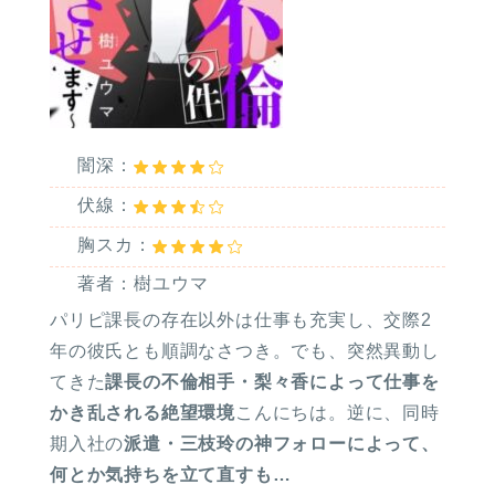
闇深：
伏線：
胸スカ：
著者：樹ユウマ
パリピ課長の存在以外は仕事も充実し、交際2
年の彼氏とも順調なさつき。でも、突然異動し
てきた
課長の不倫相手・梨々香によって仕事を
かき乱される絶望環境
こんにちは。逆に、同時
期入社の
派遣・三枝玲の神フォローによって、
何とか気持ちを立て直すも…