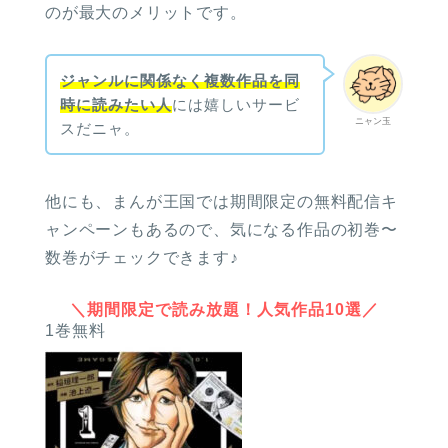
のが最大のメリットです。
ジャンルに関係なく複数作品を同
時に読みたい人
には嬉しいサービ
ニャン玉
スだニャ。
他にも、まんが王国では期間限定の無料配信キ
ャンペーンもあるので、気になる作品の初巻〜
数巻がチェックできます♪
＼期間限定で読み放題！人気作品10選／
1巻無料