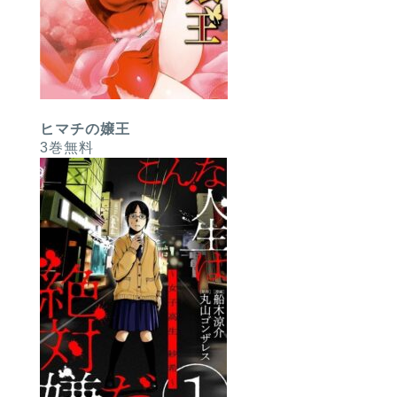
ヒマチの嬢王
3巻無料