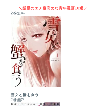
＼話題のエチ度高めな青年漫画10選／
2巻無料
雪女と蟹を食う
2巻無料