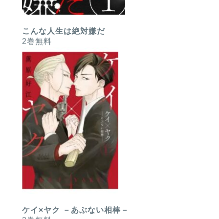
こんな人生は絶対嫌だ
2巻無料
ケイ×ヤク －あぶない相棒－