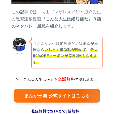
この記事では、丸山ゴンザレス／船木涼介先生
の黒蜜連載漫画
『こんな人生は絶対嫌だ』３話
のネタバレ・感想を紹介します。
『こんな人生は絶対嫌だ』は
まんが王
国なら
いち早く最新話が読めて
、
最大
マドカ
50%OFFクーポンが毎日2回もらえま
す♪
全話無料
／
＼
『こんな人生は〜』を
で試し読み
まんが王国 公式サイトはこちら
登録無料で2/14まで3話無料！