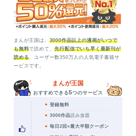
まんが王国は、
3000作品以上の漫画がいつで
も無料
で読めて、
先行配信でいち早く最新刊が
読める
、ユーザー数350万人の人気電子書籍サ
ービスです。
まんが王国
5
おすすめできる
つのサービス
登録無料
3000作品
読み放題
毎日2回×最大半額クーポン