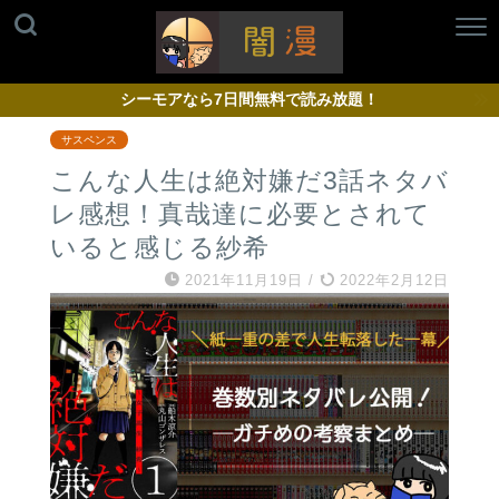
シーモアなら7日間無料で読み放題！
サスペンス
こんな人生は絶対嫌だ3話ネタバ
レ感想！真哉達に必要とされて
いると感じる紗希
2021年11月19日
/
2022年2月12日