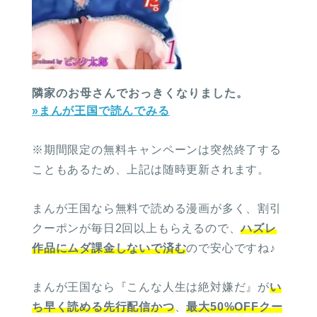
隣家のお母さんでおっきくなりました。
»まんが王国で読んでみる
※期間限定の無料キャンペーンは突然終了する
こともあるため、上記は随時更新されます。
まんが王国なら無料で読める漫画が多く、割引
クーポンが毎日2回以上もらえるので、
ハズレ
作品にムダ課金しないで済む
ので安心ですね♪
まんが王国なら『こんな人生は絶対嫌だ』が
い
ち早く読める先行配信かつ
、
最大50%OFFクー