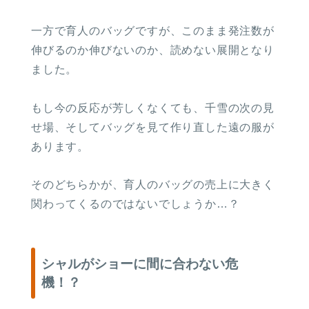
５． 念のため、HOME画面のメニュー
を開いて600P付与されているか確認。
一方で育人のバッグですが、このまま発注数が
伸びるのか伸びないのか、読めない展開となり
ました。
もし今の反応が芳しくなくても、千雪の次の見
せ場、そしてバッグを見て作り直した遠の服が
あります。
そのどちらかが、育人のバッグの売上に大きく
以上、めっちゃシンプルですね！
関わってくるのではないでしょうか…？
シャルがショーに間に合わない危
機！？