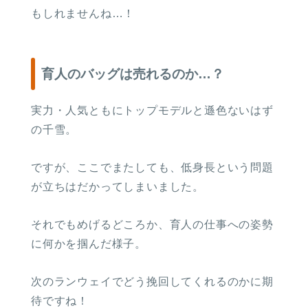
もしれませんね…！
育人のバッグは売れるのか…？
４．メールアドレスの登録確認URLを
実力・人気ともにトップモデルと遜色ないはず
開くと無料トライアル開始。
の千雪。
ですが、ここでまたしても、低身長という問題
が立ちはだかってしまいました。
それでもめげるどころか、育人の仕事への姿勢
に何かを掴んだ様子。
次のランウェイでどう挽回してくれるのかに期
待ですね！