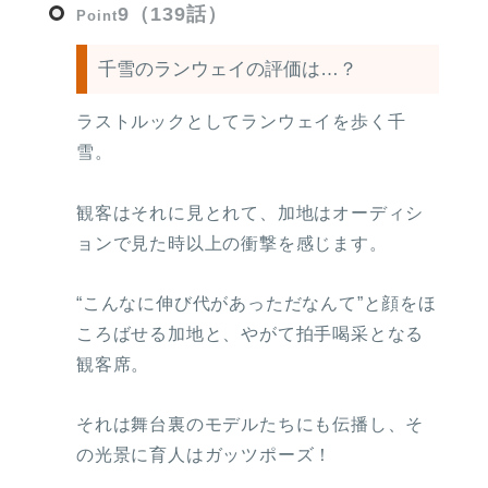
9（139話）
Point
千雪のランウェイの評価は…？
ラストルックとしてランウェイを歩く千
雪。
観客はそれに見とれて、加地はオーディシ
ョンで見た時以上の衝撃を感じます。
“こんなに伸び代があっただなんて”と顔をほ
ころばせる加地と、やがて拍手喝采となる
観客席。
それは舞台裏のモデルたちにも伝播し、そ
の光景に育人はガッツポーズ！