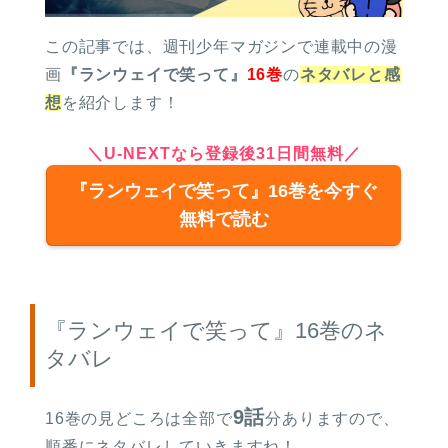
この記事では、週刊少年マガジンで連載中の漫
画
『ランウェイで笑って』
16巻
の
ネタバレと感
想
を紹介します！
＼U-NEXTなら登録後31日間無料／
『ランウェイで笑って』
16巻を今すぐ
無料で読む
『ランウェイで笑って』16巻のネ
タバレ
9話
16巻の見どころは全部で
分ありますので、
順番にネタバレしていきますね！