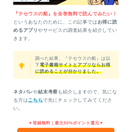
『テセウスの船』を全巻無料で読んでみたい！
というあなたのために、この記事では
お得に読
めるアプリ
やサービスの調査結果を紹介してい
きます。
調べた結果、『テセウスの船』は以
下
電子書籍サイトとアプリならお得
に読めることが分かりました。
ネタバレ
や
結末考察
も紹介しますので、気にな
る方は
こちら
で先にチェックしてみてくださ
い。
▼登録無料｜最大50%ポイント還元▼