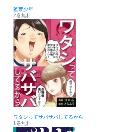
監禁少年
2巻無料
ワタシってサバサバしてるから
1巻無料