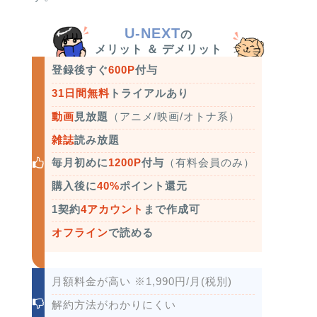
U-NEXT
の
メリット ＆ デメリット
登録後すぐ
600P
付与
31日間無料
トライアルあり
動画
見放題
（アニメ/映画/オトナ系）
雑誌
読み放題
毎月初めに
1200P
付与
（有料会員のみ）
購入後に
40%
ポイント還元
1契約
4アカウント
まで作成可
オフライン
で読める
月額料金が高い ※1,990円/月(税別)
解約方法がわかりにくい