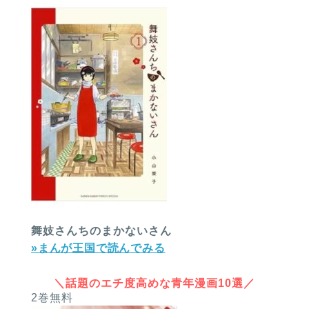
舞妓さんちのまかないさん
»まんが王国で読んでみる
＼話題のエチ度高めな青年漫画10選／
2巻無料