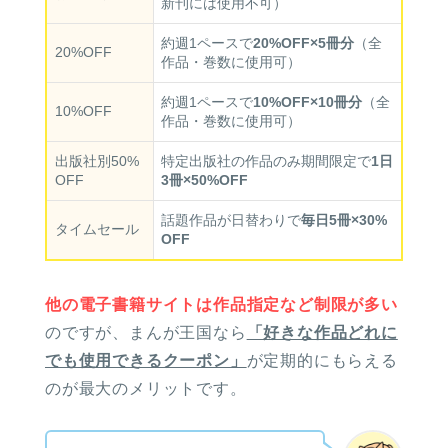
新刊には使用不可）
約週1ペースで
20%OFF×5冊分
（全
20%OFF
作品・巻数に使用可）
約週1ペースで
10%OFF×10冊分
（全
10%OFF
作品・巻数に使用可）
出版社別50%
特定出版社の作品のみ期間限定で
1日
OFF
3冊×50%OFF
話題作品が日替わりで
毎日5冊×30%
タイムセール
OFF
他の電子書籍サイトは作品指定など制限が多い
のですが、まんが王国なら
「好きな作品どれに
でも使用できるクーポン」
が定期的にもらえる
のが最大のメリットです。