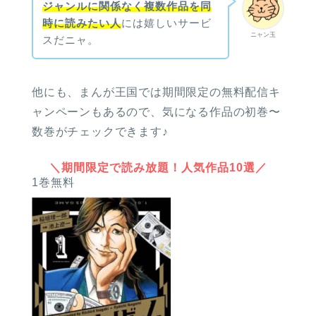
ジャンルに関係なく複数作品を同
時に読みたい人
には嬉しいサービ
ニャン玉
スだニャ。
他にも、まんが王国では期間限定の無料配信キ
ャンペーンもあるので、気になる作品の初巻〜
数巻がチェックできます♪
＼期間限定で読み放題！人気作品10選／
1巻無料