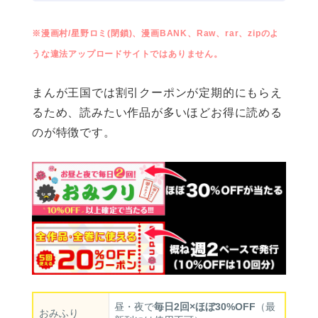
※漫画村/星野ロミ(閉鎖)、漫画BANK、Raw、rar、zipのよ
うな違法アップロードサイトではありません。
まんが王国では割引クーポンが定期的にもらえ
るため、読みたい作品が多いほどお得に読める
のが特徴です。
昼・夜で
毎日2回×ほぼ30%OFF
（最
おみふり