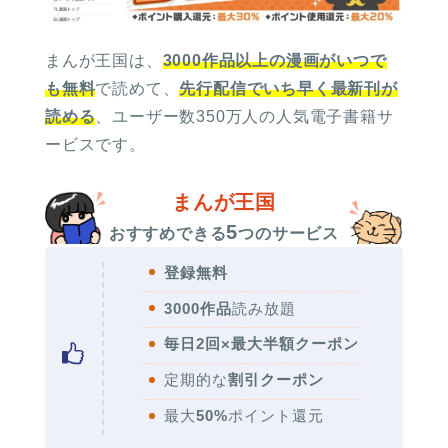
まんが王国は、
3000作品以上の漫画がいつで
も無料
で読めて、
先行配信でいち早く最新刊が
読める
、ユーザー数350万人の人気電子書籍サ
ービスです。
まんが王国
5
おすすめできる
つのサービス
登録無料
3000作品
読み放題
毎日2回×最大半額クーポン
定期的な
割引クーポン
最大
50%
ポイント還元