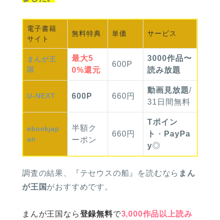
電子書籍
無料
特典
単価
サービス
サイト
最大
5
3000作品〜
まんが
王
600P
国
0%
還元
読み放題
動画見放題
/
U-NEXT
600P
660円
31日間無料
Tポイン
半額
ク
ebook
jap
660円
ト
・
PayPa
an
ーポン
y
◎
調査の結果、
『テセウスの船』を読むなら
まん
が王国
がおすすめです。
まんが王国なら
登録無料
で
3,000作品以上読み