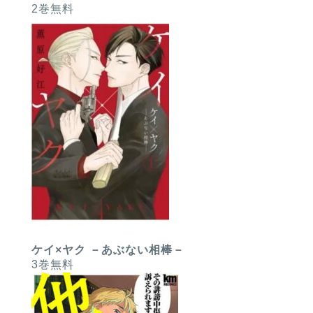
2巻無料
ケイ×ヤク －あぶない相棒－
3巻無料