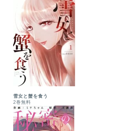
雪女と蟹を食う
2巻無料