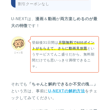
割引クーポンなし
U-NEXTは、
漫画
＆
動画
が
両方楽しめるのが最
大の特徴
です！
登録後31日間は
月額無料で600ポイン
トがもらえて、さらに動画見放題
とい
ニャン玉
うサービスてんこ盛りだから、無料期
間だけでも思いっきり満喫できるニ
ャ。
それでも
「ちゃんと解約できるか不安の塊…」
という方は、事前に
U-NEXTの解約方法
をチェ
ックしてみてください。