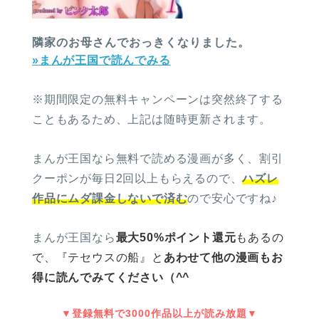
隣家のお母さんでおっきくなりました。
»まんが王国で読んでみる
※期間限定の無料キャンペーンは突然終了する
こともあるため、上記は随時更新されます。
まんが王国なら無料で読める漫画が多く、割引
クーポンが毎日2回以上もらえるので、
ハズレ
作品にムダ課金しないで済む
ので安心ですね♪
まんが王国なら
最大50%ポイント還元
もあるの
で、
『テセウスの船』と
あわせて他の漫画もお
得に読んでみてください（^^
▼登録無料で3000作品以上が読み放題▼