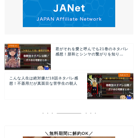
君がそれを愛と呼んでも21巻のネタバレ
感想！朋和とシンヤの繋がりを知り…
こんな人生は絶対嫌だ18話ネタバレ感
想！不器用だが真面目な苦学生の朝人
＼無料期間に解約OK／