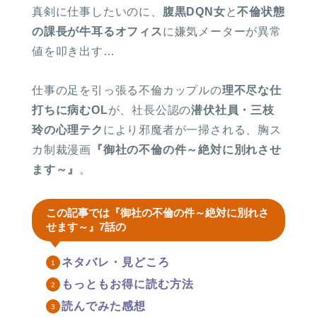
真剣に仕事したいのに、
腹黒DQN女
と
不倫状態
の課長が牛耳るオフィス
に嫌気メーターが異常
値を叩き出す…
仕事の足を引っ張る不倫カップルの
理不尽な仕
打ちに病むOL
が、社長公認の
潜伏社員・三枝
玲の心理テク
により邪魔者が一掃される、胸ス
カ制裁漫画
『御社の不倫の件～絶対に別れさせ
ます～』
。
この記事では『御社の不倫の件～絶対に別れさ
せます～』7話の
ネタバレ・見どころ
もっともお得に読む方法
読んでみた感想