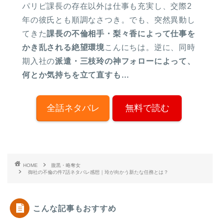
パリピ課長の存在以外は仕事も充実し、交際2
年の彼氏とも順調なさつき。でも、突然異動し
てきた
課長の不倫相手・梨々香によって仕事を
かき乱される絶望環境
こんにちは。逆に、同時
期入社の
派遣・三枝玲の神フォローによって、
何とか気持ちを立て直すも…
全話ネタバレ
無料で読む
HOME
腹黒・略奪女
御社の不倫の件7話ネタバレ感想｜玲が向かう新たな任務とは？
こんな記事もおすすめ