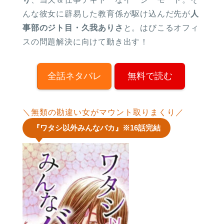
んな彼女に辟易した教育係が駆け込んだ先が
人
事部のジト目・久我ありさ
と。はびこるオフィ
スの問題解決に向けて動き出す！
全話ネタバレ
無料で読む
＼無類の勘違い女がマウント取りまくり／
『ワタシ以外みんなバカ』※16話完結