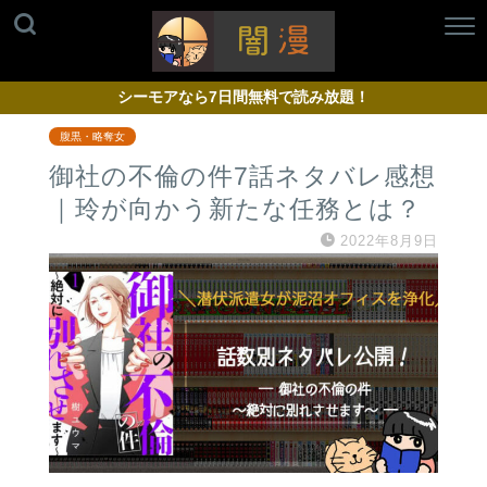
シーモアなら7日間無料で読み放題！
腹黒・略奪女
御社の不倫の件7話ネタバレ感想
｜玲が向かう新たな任務とは？
2022年8月9日