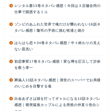
レンタル妻13巻ネタバレ感想！今回は３店舗合同の
仕事で困惑するミユ
ゾンビのあふれた世界で俺だけが襲われない16話ネ
タバレ感想！隆司の手術に挑む牧浦と雄介
はらはら恋々34巻ネタバレ感想！中々終わりの見え
ない皿洗い
初恋事変17巻ネタバレ感想！変な噂を訂正して沙奈
を救う孝一
葬偽人13話ネタバレ感想｜清世のスーパーでお局様
のいじめを目撃する雀
白金あずさは頭を打ってギャルになる10話ネタバレ
感想｜猪突猛進カップルによる突然の仲直り告白シ