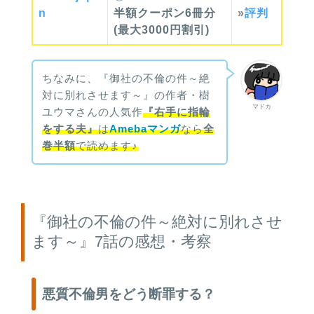
n
半額クーポン6冊分
»
評判
(最大3000円割引)
ちなみに、『御社の不倫の件～絶
対に別れさせます～』の作者・樹
マドカ
ユウマさんの人気作
『右手に指輪
をする夫』
は
Amebaマンガ
なら
全
巻半額
で読めます♪
『御社の不倫の件～絶対に別れさせ
ます～』7話の感想・考察
悪質不倫男をどう断罪する？