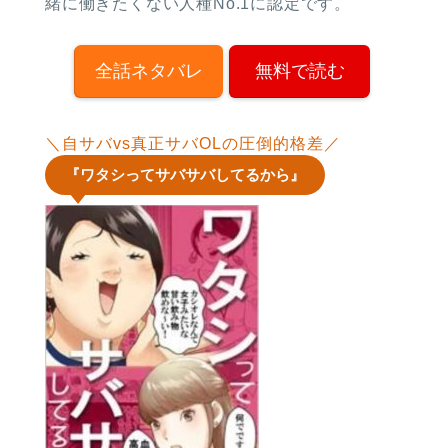
緒に働きたくない人種No.1に認定です。
全話ネタバレ
無料で読む
＼自サバvs真正サバOLの圧倒的格差／
『ワタシってサバサバしてるから』