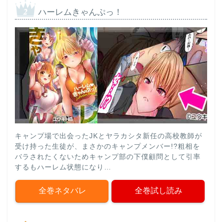
ハーレムきゃんぷっ！
キャンプ場で出会ったJKとヤラカシタ新任の高校教師が
受け持った生徒が、まさかのキャンプメンバー!?粗相を
バラされたくないためキャンプ部の下僕顧問として引率
するもハーレム状態になり…
全巻ネタバレ
全巻試し読み