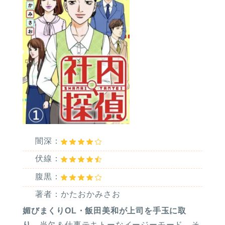
闇深：
伏線：
腹黒：
著者：かたおかみさお
媚びまくりOL・飯田美和が上司を手玉に取
り
、当欠＆仕事テキトーなイージーモード。そ