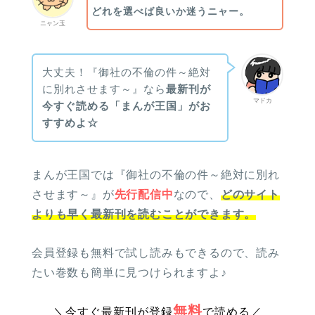
どれを選べば良いか迷うニャー。
ニャン玉
大丈夫！『御社の不倫の件～絶対
に別れさせます～』なら
最新刊が
マドカ
今すぐ読める「まんが王国」がお
すすめよ☆
まんが王国では『御社の不倫の件～絶対に別れ
させます～』が
先行配信中
なので、
どのサイト
よりも早く最新刊を読むことができます。
会員登録も無料で試し読みもできるので、読み
たい巻数も簡単に見つけられますよ♪
無料
＼今すぐ最新刊が登録
で読める／