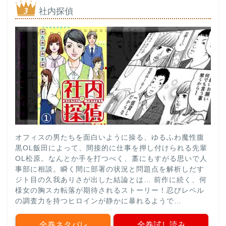
社内探偵
オフィスの男たちを面白いように操る、ゆるふわ魔性腹
黒OL飯田によって、間接的に仕事を押し付けられる先輩
OL松原。なんとか手を打つべく、藁にもすがる思いで人
事部に相談。瞬く間に部署の状況と問題点を解析しだす
ジト目の久我ありさが出した結論とは… 前作に続く、何
様女の胸スカ転落が期待されるストーリー！忍びレベル
の調査力を持つヒロインが静かに暴れるようで…
全巻ネタバレ
全巻試し読み