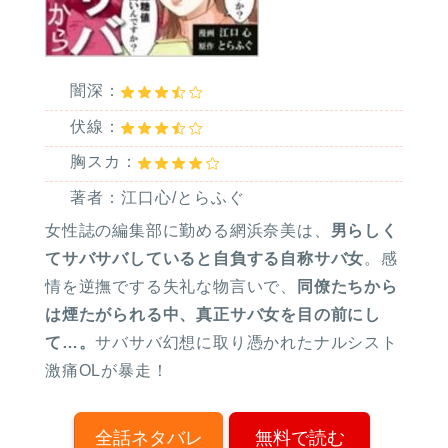
闇深：
伏線：
胸スカ：
著者：江口心/とらふぐ
女性誌の編集部に勤める網浜奈美は、
男らしく
てサバサバしていると自負する自称サバ女
。感
情を逆撫でする失礼な物言いで、
同僚たちから
は煙たがられる中、真正サバ女を目の前にし
て…。
サバサバ幻想に取り憑かれたナルシスト
激痛OLが暴走！
全話ネタバレ
無料で読む