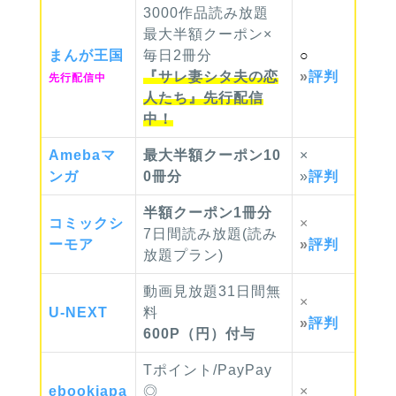
3000作品読み放題
最大半額クーポン×
まんが
王国
毎日2冊分
○
『サレ妻シタ夫の恋
»
評判
先行配信中
人たち』先行配信
中！
Ameba
マ
最大半額クーポン10
×
ンガ
0冊分
»
評判
半額クーポン1冊分
コミック
シ
×
7日間読み放題(読み
ーモア
»
評判
放題プラン)
動画見放題31日間無
×
U-NEXT
料
»
評判
600P（円）付与
Tポイント/PayPay
ebook
japa
◎
×