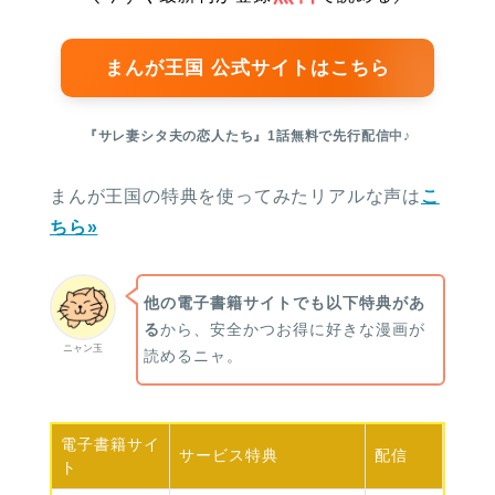
まんが王国 公式サイトはこちら
『サレ妻シタ夫の恋人たち』1話無料で先行配信中♪
まんが王国の特典を使ってみたリアルな声は
こ
ちら»
他の電子書籍サイトでも以下特典があ
る
から、安全かつお得に好きな漫画が
ニャン玉
読めるニャ。
電子書籍
サイ
サービス
特典
配信
ト