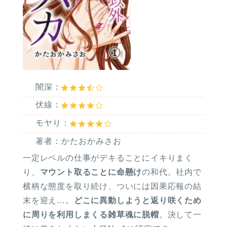
闇深：
伏線：
モヤり：
著者：かたおかみさお
一定レベルの仕事がデキることにイキりまく
り、
マウント取ることに命懸け
の和代。社内で
横柄な態度を取り続け、ついには因果応報の結
末を迎え…。
どこに異動しようと返り咲くため
に周りを利用しまくる雑草魂に脱帽
。決して一