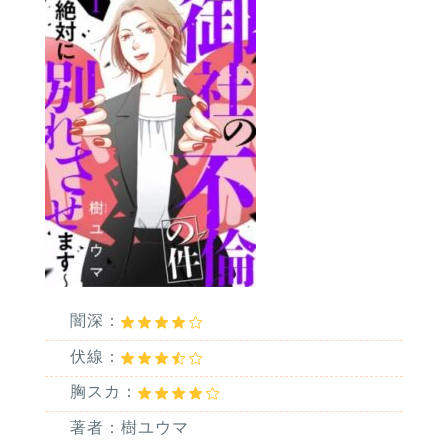
闇深：
伏線：
胸スカ：
著者：樹ユウマ