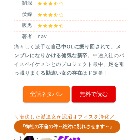
闇深：
伏線：
腹黒：
著者：nav
痛々しく派手な
自己中OLに振り回されて、メ
ンブレになりかける健気な新卒
。中途入社のパ
イスペイケメンとのプロジェクト最中、
足を引
っ張りまくる勘違い女の存在
はド定番！
全話ネタバレ
無料で読む
＼潜伏した派遣女が泥沼オフィスを浄化／
『御社の不倫の件～絶対に別れさせます～』