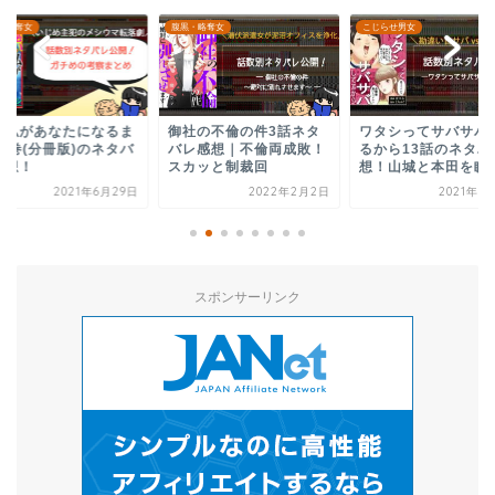
・略奪女
こじらせ男女
腹黒・略奪女
社の不倫の件3話ネタ
ワタシってサバサバして
ワタシ以外みんなバカ
レ感想｜不倫両成敗！
るから13話のネタバレ感
巻のネタバレ感想！
カッと制裁回
想！山城と本田を睨む...
が和代に切り出したの.
2022年2月2日
2021年3月14日
2021年8
スポンサーリンク