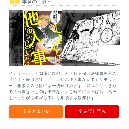
本音の仕事～
インターネット関連に超強いとされる保田法律事務所の
弁護士・保田理は、「しょせん他人事なんで」がモット
ー。相談者の感情には一切寄り添わず、呆れニヤつき顔
で「出来ないものは出来ない」と端的に突っぱね、罵声
を上げながら退室していく相談者は数知れず…
全巻ネタバレ
全巻試し読み